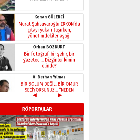
Kenan GÜLERCİ
Murat Şahsuvaroğlu ERKON’da
çıtayı yukarı taşırken,
yönetimdekiler aşağı
çekmemeli!
Orhan BOZKURT
17 Şubat 2026 Salı
Bir fotoğraf, bir şehir, bir
gazeteci… Dizginler kimin
elinde?
31 Mart 2026 Salı
A. Berhan Yılmaz
BİR BÖLÜM DEĞİL, BİR ÖMÜR
SEÇİYORSUNUZ… “NEDEN
ATATÜRK ÜNİVERSİTESİ?”
28 Temmuz 2026 Salı
◀
▶
Ahmet Gökhan YAZICI
Ahmed Yesevi’den bir
RÖPORTAJLAR
Alperen… ”Reisimiz” idi…
Hakka yürüdü.!
26 Mart 2026 Perşembe
Cem Bakırcı
Ardında bıraktığı hatıralarıyla