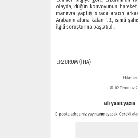
olayda, düğün konvoyunun hareket e
manevra yaptığı sırada aracın arkası
Arabanın altına kalan F.B., isimli şa
ilgili soruşturma başlatıldı.
ERZURUM (İHA)
Etiketler
📆 02 Temmuz 2
Bir yanıt yazın
E-posta adresiniz yayınlanmayacak.
Gerekli al