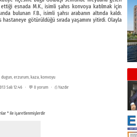
ttiği esnada M.K., isimli şahıs konvoya katılmak için
nda bulunan F.B., isimli şahsı arabanın altında kaldı.
hıs hastaneye götürüldüğü sırada yaşamını yitirdi. Olayla
:
dugun
,
erzurum
,
kaza
,
konvoyu
013 Salı 12:46 · 💬 0 yorum ·
⎙ Yazdır
anlar
*
ile işaretlenmişlerdir