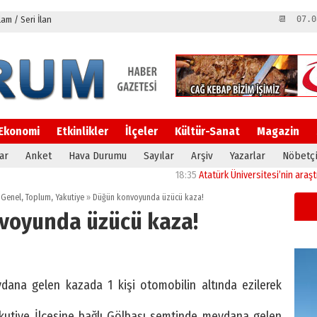
m / Seri İlan
📆 07.0
Ekonomi
Etkinlikler
İlçeler
Kültür-Sanat
Magazin
ar
Anket
Hava Durumu
Sayılar
Arşiv
Yazarlar
Nöbetçi
18:35
Atatürk Üniversitesi’nin araştırma al
,
Genel
,
Toplum
,
Yakutiye
»
Düğün konvoyunda üzücü kaza!
voyunda üzücü kaza!
na gelen kazada 1 kişi otomobilin altında ezilerek
akutiye İlçesine bağlı Gölbaşı semtinde meydana gelen