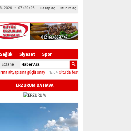
8.2026 • 07:20:27
Hesap aç
Oturum aç
Sağlık
Siyaset
Spor
 Eczane
tyapısına güçlü onay
12:04
Oltu’da festival coşkusu konserle zirveye ulaştı
1
ERZURUM'DA HAVA