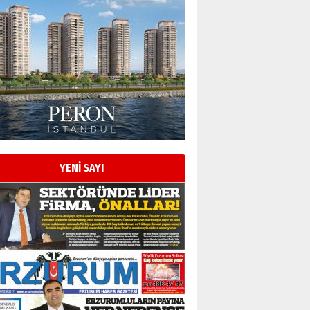
Esat BİNDESEN
Başkan Sekmen’den Erzurum’a
bir vizyon proje daha!
02 Ağustos 2026 Pazar
Kadir SABUNCUOĞLU
Erzurumspor’un köşe taşları
29 Haziran 2026 Pazartesi
YENİ SAYI
Kenan GÜLERCİ
Murat Şahsuvaroğlu ERKON’da
çıtayı yukarı taşırken,
yönetimdekiler aşağı
çekmemeli!
Orhan BOZKURT
17 Şubat 2026 Salı
Bir fotoğraf, bir şehir, bir
gazeteci… Dizginler kimin
elinde?
31 Mart 2026 Salı
A. Berhan Yılmaz