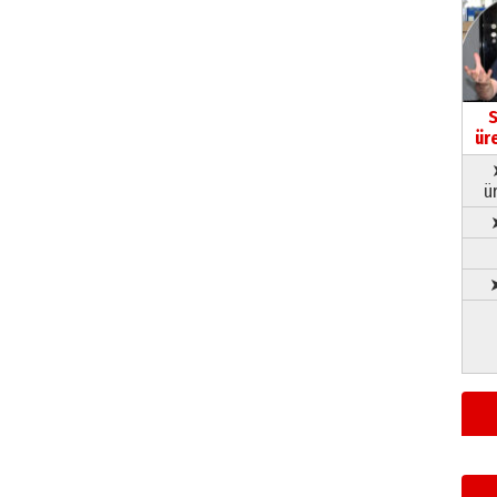
S
ür
ü
➤