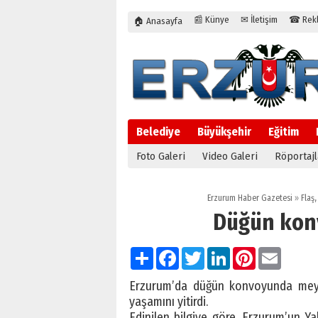
📰 Künye
✉ İletişim
☎ Rekla
🏠 Anasayfa
Belediye
Büyükşehir
Eğitim
Foto Galeri
Video Galeri
Röportajl
Erzurum Haber Gazetesi
»
Flaş
Düğün kon
Paylaş
Facebook
Twitter
LinkedIn
Pinterest
Email
Erzurum’da düğün konvoyunda meyda
yaşamını yitirdi.
Edinilen bilgiye göre, Erzurum’un Y