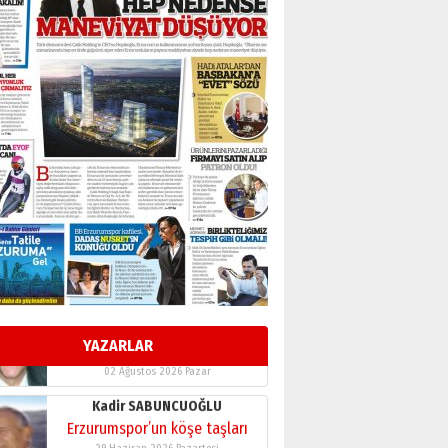
BİR BÖLÜM DEĞİL, BİR ÖMÜR
SEÇİYORSUNUZ… “NEDEN
ATATÜRK ÜNİVERSİTESİ?”
28 Temmuz 2026 Salı
Ahmet Gökhan YAZICI
Ahmed Yesevi’den bir
Alperen… ”Reisimiz” idi…
Hakka yürüdü.!
26 Mart 2026 Perşembe
Cem Bakırcı
Ardında bıraktığı hatıralarıyla
gönül adamı Faruk Terzioğlu!
13 Mayıs 2026 Çarşamba
Esat BİNDESEN
Başkan Sekmen’den Erzurum’a
bir vizyon proje daha!
YAZARLAR
02 Ağustos 2026 Pazar
Kadir SABUNCUOĞLU
Erzurumspor’un köşe taşları
29 Haziran 2026 Pazartesi