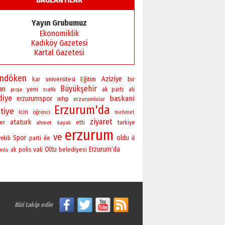
Yayın Grubumuz
Ekonomiklik
Kadıköy Gazetesi
Kartal Gazetesi
andöken
Aziziye
bir
universitesi
Eğitim
kar
Büyükşehir
an
yeni
ak parti
ali
proje
trafik
diye
baskani
erzurumspor
mhp
erzurumlular
Erzurum'da
tiye
icin
öğrenci
mehmet
ziyaret
ataturk
er
ahmet
etti
turkiye
kayak
erzurum
ve
Spor
oldu
ile
il
ekili
parti
vali
Oltu
Erzurum’da
polis
belediyesi
ak
umlu
Bizi takip edin