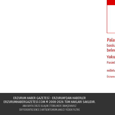
Pal
bask
bele
Yaku
Pasinl
milletv
Erzur
ERZURUM HABER GAZETESİ - ERZURUM'DAN HABERLER
ERZURUMHABERGAZETESI.COM
© 2008-2026 TÜM HAKLARI SAKLIDIR.
ANA SAYFA
|
BIZE ULAŞIN
|
TÜBILMER
|
BAHÇEHAVUZ
DIFFERENTSCIENCE
|
ARTSENTE
MSPA JAKUZI YEDEK FILTRE