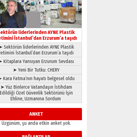
gönül adamı Faruk Terzioğlu!
13 Mayıs 2026 Çarşamba
Esat BİNDESEN
Başkan Sekmen’den Erzurum’a
bir vizyon proje daha!
ektörün liderlerinden AYNE Plastik
02 Ağustos 2026 Pazar
etimini İstanbul’dan Erzurum’a taşıdı
➤ Sektörün liderlerinden AYNE Plastik
retimini İstanbul’dan Erzurum’a taşıdı
➤ Kitaplara Yansıyan Erzurum Sevdası
➤ Yeni Bir Tutku: CHERY
 Kara Fatma’nın hayatı belgesel oldu
➤ Yüz Binlerce Vatandaşın İstihdam
Edildiği Özel Güvenlik Sektörünü İşin
Ehline, Uzmanına Sordum
ANKET
Üzgünüm, şu anda etkin anket yok.
BAĞLANTILAR