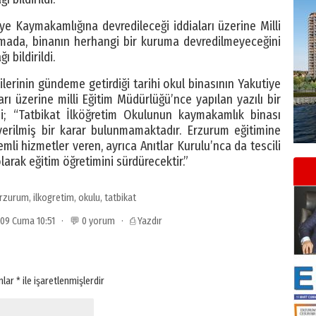
ye Kaymakamlığına devredileceği iddiaları üzerine Milli
amada, binanın herhangi bir kuruma devredilmeyeceğini
 bildirildi.
ilerinin gündeme getirdiği tarihi okul binasının Yakutiye
rı üzerine milli Eğitim Müdürlüğü’nce yapılan yazılı bir
i; “Tatbikat İlköğretim Okulunun kaymakamlık binası
verilmiş bir karar bulunmamaktadır. Erzurum eğitimine
li hizmetler veren, ayrıca Anıtlar Kurulu’nca da tescili
larak eğitim öğretimini sürdürecektir.”
rzurum
,
ilkogretim
,
okulu
,
tatbikat
009 Cuma 10:51 · 💬 0 yorum ·
⎙ Yazdır
anlar
*
ile işaretlenmişlerdir