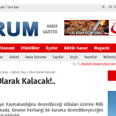
m / Seri İlan
📆 08.0
Ekonomi
Etkinlikler
İlçeler
Kültür-Sanat
Magazin
ar
Anket
Hava Durumu
Sayılar
Arşiv
Yazarlar
Nöbetçi
18:35
Atatürk Üniversitesi’nin araştı
zetesi
»
Eğitim
,
Flaş
»
Okul Olarak Kalacak!..
larak Kalacak!..
ye Kaymakamlığına devredileceği iddiaları üzerine Milli
amada, binanın herhangi bir kuruma devredilmeyeceğini
 bildirildi.