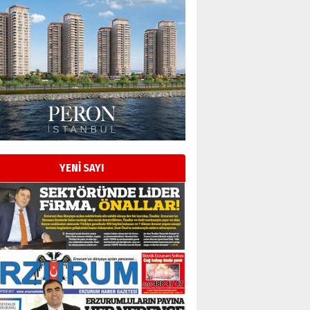
Esat BİNDESEN
Başkan Sekmen’den Erzurum’a
bir vizyon proje daha!
02 Ağustos 2026 Pazar
Kadir SABUNCUOĞLU
Erzurumspor’un köşe taşları
29 Haziran 2026 Pazartesi
YENİ SAYI
Kenan GÜLERCİ
Murat Şahsuvaroğlu ERKON’da
çıtayı yukarı taşırken,
yönetimdekiler aşağı
çekmemeli!
Orhan BOZKURT
17 Şubat 2026 Salı
Bir fotoğraf, bir şehir, bir
gazeteci… Dizginler kimin
elinde?
31 Mart 2026 Salı
A. Berhan Yılmaz