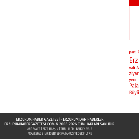
parti
Er
vali
A
ziya
yeni
Pal
Büyü
ERZURUM HABER GAZETESİ - ERZURUM'DAN HABERLER
ERZURUMHABERGAZETESI.COM
© 2008-2026 TÜM HAKLARI SAKLIDIR.
ANA SAYFA
|
BIZE ULAŞIN
|
TÜBILMER
|
BAHÇEHAVUZ
MOVIESPAGE
|
ARTSENTE
MSPA JAKUZI YEDEK FILTRE