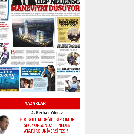
BİR BÖLÜM DEĞİL, BİR ÖMÜR
SEÇİYORSUNUZ… “NEDEN
ATATÜRK ÜNİVERSİTESİ?”
28 Temmuz 2026 Salı
Ahmet Gökhan YAZICI
Ahmed Yesevi’den bir
Alperen… ”Reisimiz” idi…
Hakka yürüdü.!
26 Mart 2026 Perşembe
Cem Bakırcı
Ardında bıraktığı hatıralarıyla
gönül adamı Faruk Terzioğlu!
13 Mayıs 2026 Çarşamba
Esat BİNDESEN
Başkan Sekmen’den Erzurum’a
bir vizyon proje daha!
YAZARLAR
02 Ağustos 2026 Pazar
Kadir SABUNCUOĞLU
Erzurumspor’un köşe taşları
29 Haziran 2026 Pazartesi