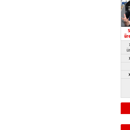
S
ür
ü
➤