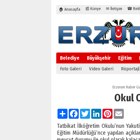
📰 Künye
✉ İletişim
☎ Rekla
🏠 Anasayfa
Belediye
Büyükşehir
Eğitim
Foto Galeri
Video Galeri
Röportajl
Erzurum Haber Ga
Okul O
Paylaş
Facebook
Twitter
LinkedIn
Pinterest
Email
Tatbikat İlköğretim Okulu’nun Yakuti
Eğitim Müdürlüğü’nce yapılan açıkl
mevcut durumu ile okul olarak kalacağı