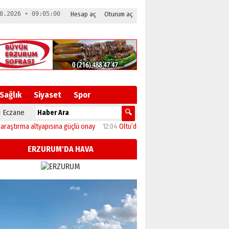
8.2026 • 09:05:01
Hesap aç
Oturum aç
Sağlık
Siyaset
Spor
 Eczane
rma altyapısına güçlü onay
12:04
Oltu’da festival coşkusu konserle zirveye ulaş
ERZURUM'DA HAVA