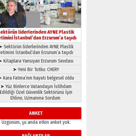
gönül adamı Faruk Terzioğlu!
13 Mayıs 2026 Çarşamba
Esat BİNDESEN
Başkan Sekmen’den Erzurum’a
bir vizyon proje daha!
ektörün liderlerinden AYNE Plastik
02 Ağustos 2026 Pazar
etimini İstanbul’dan Erzurum’a taşıdı
➤ Sektörün liderlerinden AYNE Plastik
retimini İstanbul’dan Erzurum’a taşıdı
➤ Kitaplara Yansıyan Erzurum Sevdası
➤ Yeni Bir Tutku: CHERY
 Kara Fatma’nın hayatı belgesel oldu
➤ Yüz Binlerce Vatandaşın İstihdam
Edildiği Özel Güvenlik Sektörünü İşin
Ehline, Uzmanına Sordum
ANKET
Üzgünüm, şu anda etkin anket yok.
BAĞLANTILAR