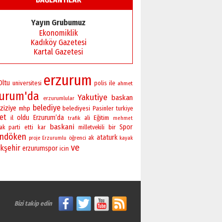
Yayın Grubumuz
Ekonomiklik
Kadıköy Gazetesi
Kartal Gazetesi
erzurum
Oltu
universitesi
polis
ile
ahmet
zurum'da
Yakutiye
baskan
erzurumlular
belediye
ziziye
mhp
belediyesi
Pasinler
turkiye
ret
oldu
Erzurum’da
il
Eğitim
ali
trafik
mehmet
baskani
bir
Spor
ak parti
etti
kar
milletvekili
andöken
ataturk
öğrenci
ak
proje
Erzurumlu
kayak
ve
kşehir
erzurumspor
icin
Bizi takip edin