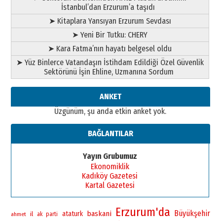
İstanbul’dan Erzurum’a taşıdı
SEÇİYORSUNUZ… “NEDEN
ATATÜRK ÜNİVERSİTESİ?”
➤ Kitaplara Yansıyan Erzurum Sevdası
28 Temmuz 2026 Salı
➤ Yeni Bir Tutku: CHERY
Ahmet Gökhan YAZICI
Ahmed Yesevi’den bir Alperen…
➤ Kara Fatma’nın hayatı belgesel oldu
”Reisimiz” idi… Hakka yürüdü.!
➤ Yüz Binlerce Vatandaşın İstihdam Edildiği Özel Güvenlik
26 Mart 2026 Perşembe
Sektörünü İşin Ehline, Uzmanına Sordum
Cem Bakırcı
Ardında bıraktığı hatıralarıyla
ANKET
gönül adamı Faruk Terzioğlu!
Üzgünüm, şu anda etkin anket yok.
13 Mayıs 2026 Çarşamba
Esat BİNDESEN
BAĞLANTILAR
Başkan Sekmen’den Erzurum’a
bir vizyon proje daha!
Yayın Grubumuz
02 Ağustos 2026 Pazar
Ekonomiklik
Kadıköy Gazetesi
Kartal Gazetesi
Erzurum'da
Büyükşehir
baskani
ataturk
il
ahmet
ak parti