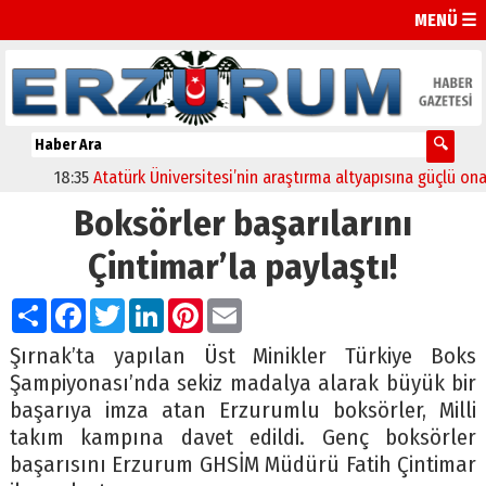
MENÜ ☰
18:35
Atatürk Üniversitesi’nin araştırma altyapısına güçlü onay
Boksörler başarılarını
Çintimar’la paylaştı!
Paylaş
Facebook
Twitter
LinkedIn
Pinterest
Email
Şırnak’ta yapılan Üst Minikler Türkiye Boks
Şampiyonası’nda sekiz madalya alarak büyük bir
başarıya imza atan Erzurumlu boksörler, Milli
takım kampına davet edildi. Genç boksörler
başarısını Erzurum GHSİM Müdürü Fatih Çintimar