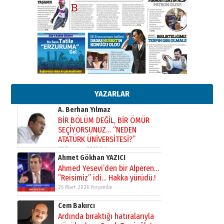
Kenan GÜLERCİ
Murat Şahsuvaroğlu ERKON’da
çıtayı yukarı taşırken,
yönetimdekiler aşağı
çekmemeli!
Orhan BOZKURT
17 Şubat 2026 Salı
Bir fotoğraf, bir şehir, bir
gazeteci… Dizginler kimin
elinde?
31 Mart 2026 Salı
YAZARLAR
A. Berhan Yılmaz
BİR BÖLÜM DEĞİL, BİR ÖMÜR
SEÇİYORSUNUZ… “NEDEN
ATATÜRK ÜNİVERSİTESİ?”
28 Temmuz 2026 Salı
Ahmet Gökhan YAZICI
Ahmed Yesevi’den bir Alperen…
”Reisimiz” idi… Hakka yürüdü.!
26 Mart 2026 Perşembe
Cem Bakırcı
Ardında bıraktığı hatıralarıyla
gönül adamı Faruk Terzioğlu!