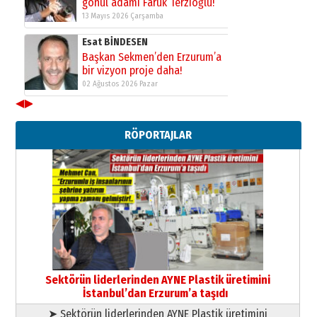
13 Mayıs 2026 Çarşamba
Esat BİNDESEN
Başkan Sekmen’den Erzurum’a
bir vizyon proje daha!
02 Ağustos 2026 Pazar
Kadir SABUNCUOĞLU
◀
▶
Erzurumspor’un köşe taşları
29 Haziran 2026 Pazartesi
RÖPORTAJLAR
Kenan GÜLERCİ
Murat Şahsuvaroğlu ERKON’da
çıtayı yukarı taşırken,
yönetimdekiler aşağı
çekmemeli!
Orhan BOZKURT
17 Şubat 2026 Salı
Bir fotoğraf, bir şehir, bir
gazeteci… Dizginler kimin
elinde?
Sektörün liderlerinden AYNE Plastik üretimini
31 Mart 2026 Salı
İstanbul’dan Erzurum’a taşıdı
A. Berhan Yılmaz
➤ Sektörün liderlerinden AYNE Plastik üretimini
BİR BÖLÜM DEĞİL, BİR ÖMÜR