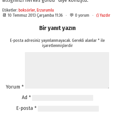
attığımızı herkes gördü” diye konuştu.
Etiketler:
boksörler
,
Erzurumlu
📆 10 Temmuz 2013 Çarşamba 11:36 · 💬 0 yorum ·
⎙ Yazdır
Bir yanıt yazın
E-posta adresiniz yayınlanmayacak.
Gerekli alanlar
*
ile
işaretlenmişlerdir
Yorum
*
Ad
*
E-posta
*