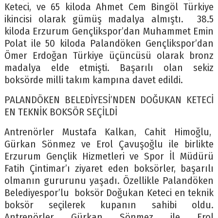
Keteci, ve 65 kiloda Ahmet Cem Bingöl Türkiye
ikincisi olarak gümüş madalya almıştı. 38.5
kiloda Erzurum Gençlikspor’dan Muhammet Emin
Polat ile 50 kiloda Palandöken Gençlikspor’dan
Ömer Erdoğan Türkiye üçüncüsü olarak bronz
madalya elde etmişti. Başarılı olan sekiz
boksörde milli takım kampına davet edildi.
PALANDÖKEN BELEDİYESİ’NDEN DOĞUKAN KETECİ
EN TEKNİK BOKSÖR SEÇİLDİ
Antrenörler Mustafa Kalkan, Cahit Himoğlu,
Gürkan Sönmez ve Erol Çavuşoğlu ile birlikte
Erzurum Gençlik Hizmetleri ve Spor İl Müdürü
Fatih Çintimar’ı ziyaret eden boksörler, başarılı
olmanın gururunu yaşadı. Özellikle Palandöken
Belediyespor’lu boksör Doğukan Keteci en teknik
boksör seçilerek kupanın sahibi oldu.
Antrenörler Gürkan Sönmez ile Erol