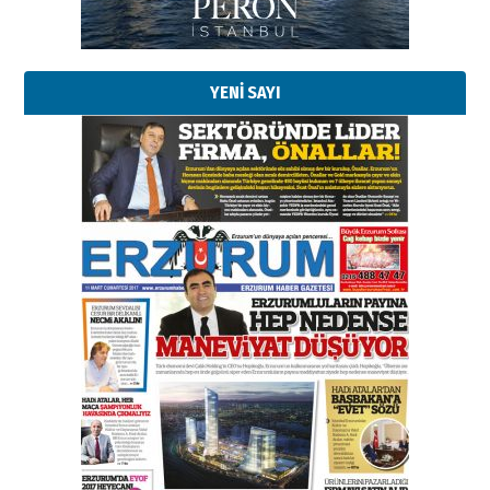
YENİ SAYI
Esat BİNDESEN
Başkan Sekmen’den Erzurum’a
bir vizyon proje daha!
02 Ağustos 2026 Pazar
Kadir SABUNCUOĞLU
Erzurumspor’un köşe taşları
29 Haziran 2026 Pazartesi