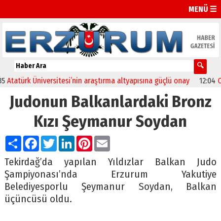
MENÜ ☰
tatürk Üniversitesi’nin araştırma altyapısına güçlü onay
12:04
Oltu’
Judonun Balkanlardaki Bronz
Kızı Şeymanur Soydan
Paylaş
Facebook
Twitter
LinkedIn
Pinterest
Email
Tekirdağ’da yapılan Yıldızlar Balkan Judo
Şampiyonası’nda Erzurum Yakutiye
Belediyesporlu Şeymanur Soydan, Balkan
üçüncüsü oldu.