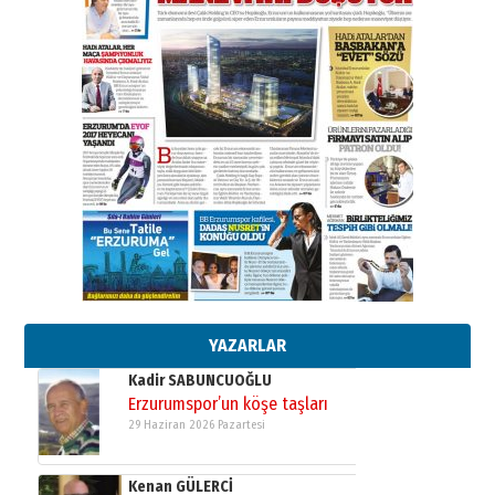
SEÇİYORSUNUZ… “NEDEN
ATATÜRK ÜNİVERSİTESİ?”
28 Temmuz 2026 Salı
Ahmet Gökhan YAZICI
Ahmed Yesevi’den bir Alperen…
”Reisimiz” idi… Hakka yürüdü.!
26 Mart 2026 Perşembe
Cem Bakırcı
Ardında bıraktığı hatıralarıyla
gönül adamı Faruk Terzioğlu!
13 Mayıs 2026 Çarşamba
Esat BİNDESEN
Başkan Sekmen’den Erzurum’a
bir vizyon proje daha!
02 Ağustos 2026 Pazar
YAZARLAR
Kadir SABUNCUOĞLU
Erzurumspor’un köşe taşları
29 Haziran 2026 Pazartesi
Kenan GÜLERCİ