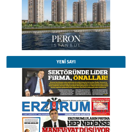
Esat BİNDESEN
Başkan Sekmen’den Erzurum’a
bir vizyon proje daha!
02 Ağustos 2026 Pazar
Kadir SABUNCUOĞLU
Erzurumspor’un köşe taşları
29 Haziran 2026 Pazartesi
YENİ SAYI
Kenan GÜLERCİ
Murat Şahsuvaroğlu ERKON’da
çıtayı yukarı taşırken,
yönetimdekiler aşağı
çekmemeli!
Orhan BOZKURT
17 Şubat 2026 Salı
Bir fotoğraf, bir şehir, bir
gazeteci… Dizginler kimin
elinde?
31 Mart 2026 Salı
A. Berhan Yılmaz
BİR BÖLÜM DEĞİL, BİR ÖMÜR