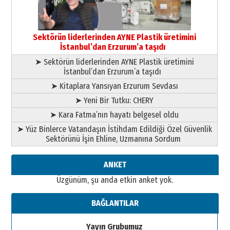
Esat BİNDESEN
Başkan Sekmen’den Erzurum’a
bir vizyon proje daha!
Sektörün liderlerinden AYNE Plastik üretimini
02 Ağustos 2026 Pazar
İstanbul’dan Erzurum’a taşıdı
➤ Sektörün liderlerinden AYNE Plastik üretimini
İstanbul’dan Erzurum’a taşıdı
➤ Kitaplara Yansıyan Erzurum Sevdası
➤ Yeni Bir Tutku: CHERY
➤ Kara Fatma’nın hayatı belgesel oldu
➤ Yüz Binlerce Vatandaşın İstihdam Edildiği Özel Güvenlik
Sektörünü İşin Ehline, Uzmanına Sordum
ANKET
Üzgünüm, şu anda etkin anket yok.
BAĞLANTILAR
Yayın Grubumuz