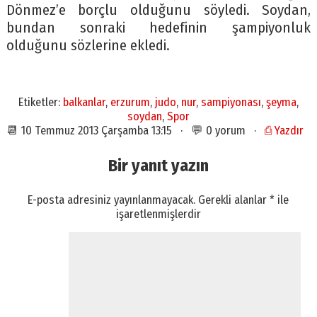
Dönmez’e borçlu olduğunu söyledi. Soydan,
bundan sonraki hedefinin şampiyonluk
olduğunu sözlerine ekledi.
Etiketler:
balkanlar
,
erzurum
,
judo
,
nur
,
sampiyonası
,
şeyma
,
soydan
,
Spor
📆 10 Temmuz 2013 Çarşamba 13:15 · 💬 0 yorum ·
⎙ Yazdır
Bir yanıt yazın
E-posta adresiniz yayınlanmayacak.
Gerekli alanlar
*
ile
işaretlenmişlerdir