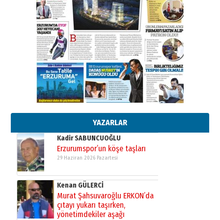
Ahmed Yesevi’den bir Alperen…
”Reisimiz” idi… Hakka yürüdü.!
26 Mart 2026 Perşembe
Cem Bakırcı
Ardında bıraktığı hatıralarıyla
gönül adamı Faruk Terzioğlu!
13 Mayıs 2026 Çarşamba
Esat BİNDESEN
Başkan Sekmen’den Erzurum’a
bir vizyon proje daha!
02 Ağustos 2026 Pazar
YAZARLAR
Kadir SABUNCUOĞLU
Erzurumspor’un köşe taşları
29 Haziran 2026 Pazartesi
Kenan GÜLERCİ
Murat Şahsuvaroğlu ERKON’da
çıtayı yukarı taşırken,
yönetimdekiler aşağı