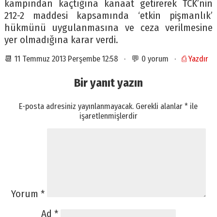
kampından kaçtığına kanaat getirerek TCK’nin
212-2 maddesi kapsamında ‘etkin pişmanlık’
hükmünü uygulanmasına ve ceza verilmesine
yer olmadığına karar verdi.
📆 11 Temmuz 2013 Perşembe 12:58 · 💬 0 yorum ·
⎙ Yazdır
Bir yanıt yazın
E-posta adresiniz yayınlanmayacak.
Gerekli alanlar
*
ile
işaretlenmişlerdir
Yorum
*
Ad
*