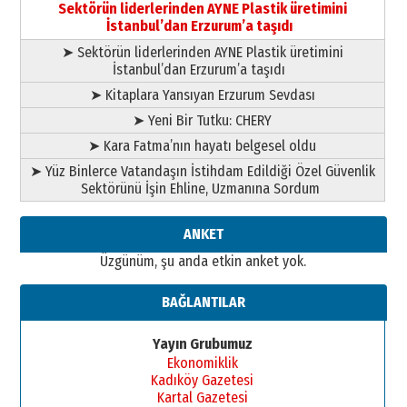
bir vizyon proje daha!
Sektörün liderlerinden AYNE Plastik üretimini
02 Ağustos 2026 Pazar
İstanbul’dan Erzurum’a taşıdı
➤ Sektörün liderlerinden AYNE Plastik üretimini
İstanbul’dan Erzurum’a taşıdı
➤ Kitaplara Yansıyan Erzurum Sevdası
➤ Yeni Bir Tutku: CHERY
➤ Kara Fatma’nın hayatı belgesel oldu
➤ Yüz Binlerce Vatandaşın İstihdam Edildiği Özel Güvenlik
Sektörünü İşin Ehline, Uzmanına Sordum
ANKET
Üzgünüm, şu anda etkin anket yok.
BAĞLANTILAR
Yayın Grubumuz
Ekonomiklik
Kadıköy Gazetesi
Kartal Gazetesi