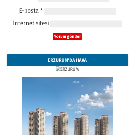
E-posta
*
İnternet sitesi
ERZURUM'DA HAVA
Esat BİNDESEN
Başkan Sekmen’den Erzurum’a