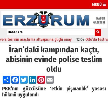
MENÜ ☰
tesi’nin araştırma altyapısına güçlü onay
12:04
Oltu’da festival co
İran’daki kampından kaçtı,
abisinin evinde polise teslim
oldu
Paylaş
Facebook
Twitter
LinkedIn
Pinterest
Email
PKK’nın gözcüsüne ‘etkin pişmanlık’ yasası
hükmü uygulandı