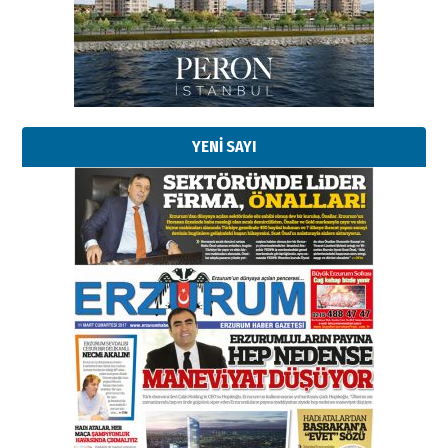
bir vizyon proje daha!
02 Ağustos 2026 Pazar
Kadir SABUNCUOĞLU
Erzurumspor’un köşe taşları
29 Haziran 2026 Pazartesi
YENİ SAYI
Kenan GÜLERCİ
Murat Şahsuvaroğlu ERKON’da
çıtayı yukarı taşırken,
yönetimdekiler aşağı
çekmemeli!
Orhan BOZKURT
17 Şubat 2026 Salı
Bir fotoğraf, bir şehir, bir
gazeteci… Dizginler kimin
elinde?
31 Mart 2026 Salı
A. Berhan Yılmaz
BİR BÖLÜM DEĞİL, BİR ÖMÜR
SEÇİYORSUNUZ… “NEDEN
ATATÜRK ÜNİVERSİTESİ?”
28 Temmuz 2026 Salı
Ahmet Gökhan YAZICI