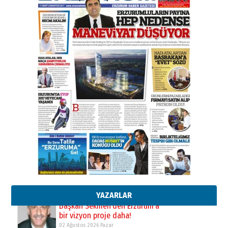
31 Mart 2026 Salı
A. Berhan Yılmaz
BİR BÖLÜM DEĞİL, BİR ÖMÜR
SEÇİYORSUNUZ… “NEDEN
ATATÜRK ÜNİVERSİTESİ?”
28 Temmuz 2026 Salı
Ahmet Gökhan YAZICI
Ahmed Yesevi’den bir Alperen…
”Reisimiz” idi… Hakka yürüdü.!
26 Mart 2026 Perşembe
Cem Bakırcı
Ardında bıraktığı hatıralarıyla
gönül adamı Faruk Terzioğlu!
13 Mayıs 2026 Çarşamba
Esat BİNDESEN
Başkan Sekmen’den Erzurum’a
bir vizyon proje daha!
02 Ağustos 2026 Pazar
YAZARLAR
Kadir SABUNCUOĞLU
Erzurumspor’un köşe taşları