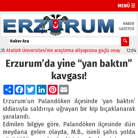
MENÜ ☰
Atatürk Üniversitesi’nin araştırma altyapısına güçlü onay
12:04
Olt
Erzurum’da yine “yan baktın”
kavgası!
Paylaş
Facebook
Twitter
LinkedIn
Pinterest
Email
Erzurum’un Palandöken ilçesinde ‘yan baktın’
iddiasıyla saldırıya uğrayan bir kişi bıçaklanarak
yaralandı.
Edinilen bilgiye göre, Palandöken ilçesinde dün
meydana gelen olayda, M.B., isimli şahıs yolda