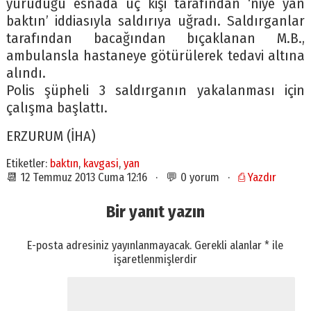
yürüdüğü esnada üç kişi tarafından ‘niye yan
baktın’ iddiasıyla saldırıya uğradı. Saldırganlar
tarafından bacağından bıçaklanan M.B.,
ambulansla hastaneye götürülerek tedavi altına
alındı.
Polis şüpheli 3 saldırganın yakalanması için
çalışma başlattı.
ERZURUM (İHA)
Etiketler:
baktın
,
kavgasi
,
yan
📆 12 Temmuz 2013 Cuma 12:16 · 💬 0 yorum ·
⎙ Yazdır
Bir yanıt yazın
E-posta adresiniz yayınlanmayacak.
Gerekli alanlar
*
ile
işaretlenmişlerdir