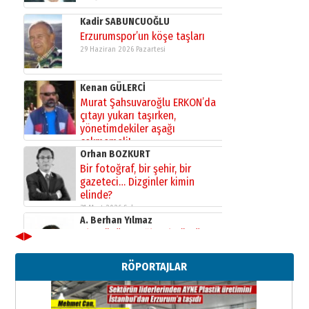
29 Haziran 2026 Pazartesi
Kenan GÜLERCİ
Murat Şahsuvaroğlu ERKON’da
çıtayı yukarı taşırken,
yönetimdekiler aşağı
çekmemeli!
Orhan BOZKURT
17 Şubat 2026 Salı
Bir fotoğraf, bir şehir, bir
gazeteci… Dizginler kimin
elinde?
31 Mart 2026 Salı
A. Berhan Yılmaz
BİR BÖLÜM DEĞİL, BİR ÖMÜR
SEÇİYORSUNUZ… “NEDEN
ATATÜRK ÜNİVERSİTESİ?”
28 Temmuz 2026 Salı
◀
▶
Ahmet Gökhan YAZICI
Ahmed Yesevi’den bir Alperen…
RÖPORTAJLAR
”Reisimiz” idi… Hakka yürüdü.!
26 Mart 2026 Perşembe
Cem Bakırcı