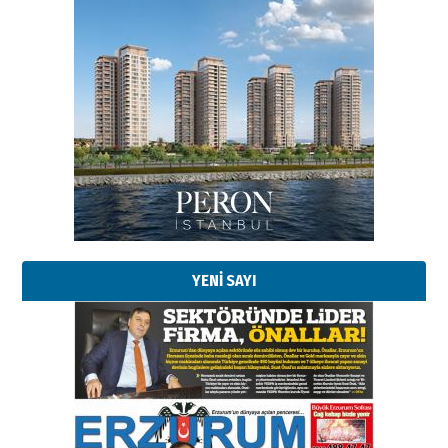
Esat BİNDESEN
Başkan Sekmen’den Erzurum’a
bir vizyon proje daha!
02 Ağustos 2026 Pazar
Kadir SABUNCUOĞLU
Erzurumspor’un köşe taşları
29 Haziran 2026 Pazartesi
YENİ SAYI
Kenan GÜLERCİ
Murat Şahsuvaroğlu ERKON’da
çıtayı yukarı taşırken,
yönetimdekiler aşağı
çekmemeli!
Orhan BOZKURT
17 Şubat 2026 Salı
Bir fotoğraf, bir şehir, bir
gazeteci… Dizginler kimin
elinde?