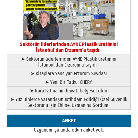
Ardında bıraktığı hatıralarıyla
gönül adamı Faruk Terzioğlu!
13 Mayıs 2026 Çarşamba
Esat BİNDESEN
Başkan Sekmen’den Erzurum’a
bir vizyon proje daha!
Sektörün liderlerinden AYNE Plastik üretimini
02 Ağustos 2026 Pazar
İstanbul’dan Erzurum’a taşıdı
➤ Sektörün liderlerinden AYNE Plastik üretimini
İstanbul’dan Erzurum’a taşıdı
➤ Kitaplara Yansıyan Erzurum Sevdası
➤ Yeni Bir Tutku: CHERY
➤ Kara Fatma’nın hayatı belgesel oldu
➤ Yüz Binlerce Vatandaşın İstihdam Edildiği Özel Güvenlik
Sektörünü İşin Ehline, Uzmanına Sordum
ANKET
Üzgünüm, şu anda etkin anket yok.