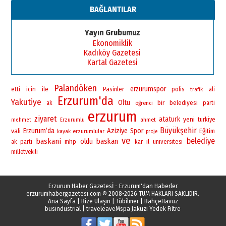
BAĞLANTILAR
Yayın Grubumuz
Ekonomiklik
Kadıköy Gazetesi
Kartal Gazetesi
Palandöken
erzurumspor
icin
ile
Pasinler
polis
etti
ali
trafik
Erzurum'da
Yakutiye
Oltu
bir
belediyesi
ak
öğrenci
parti
erzurum
ziyaret
ataturk
yeni
ahmet
turkiye
mehmet
Erzurumlu
Büyükşehir
vali
Erzurum’da
Aziziye
Spor
Eğitim
erzurumlular
kayak
proje
ve
belediye
baskani
baskan
oldu
mhp
il
universitesi
ak parti
kar
milletvekili
Erzurum Haber Gazetesİ - Erzurum'dan Haberler
erzurumhabergazetesi.com
© 2008-2026 TÜM HAKLARI SAKLIDIR.
Ana Sayfa
|
Bize Ulaşın
|
Tübilmer
|
BahçeHavuz
busindustrial
|
traveleave
Mspa Jakuzi Yedek Filtre