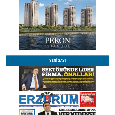
YENİ SAYI
Esat BİNDESEN
Başkan Sekmen’den Erzurum’a
bir vizyon proje daha!
02 Ağustos 2026 Pazar
Kadir SABUNCUOĞLU
Erzurumspor’un köşe taşları
29 Haziran 2026 Pazartesi