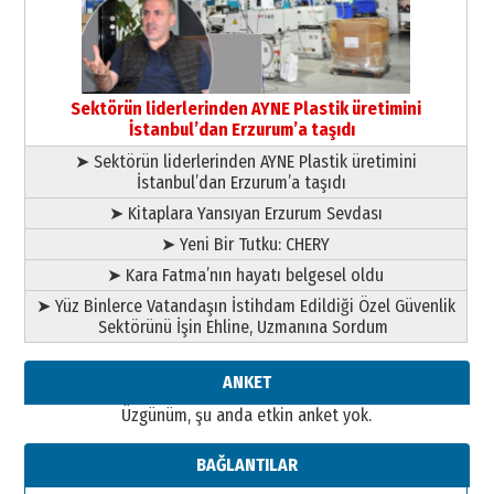
SEÇİYORSUNUZ… “NEDEN
ATATÜRK ÜNİVERSİTESİ?”
28 Temmuz 2026 Salı
Ahmet Gökhan YAZICI
Ahmed Yesevi’den bir Alperen…
Sektörün liderlerinden AYNE Plastik üretimini
”Reisimiz” idi… Hakka yürüdü.!
İstanbul’dan Erzurum’a taşıdı
26 Mart 2026 Perşembe
➤ Sektörün liderlerinden AYNE Plastik üretimini
İstanbul’dan Erzurum’a taşıdı
Cem Bakırcı
Ardında bıraktığı hatıralarıyla
➤ Kitaplara Yansıyan Erzurum Sevdası
gönül adamı Faruk Terzioğlu!
➤ Yeni Bir Tutku: CHERY
13 Mayıs 2026 Çarşamba
➤ Kara Fatma’nın hayatı belgesel oldu
Esat BİNDESEN
➤ Yüz Binlerce Vatandaşın İstihdam Edildiği Özel Güvenlik
Başkan Sekmen’den Erzurum’a
Sektörünü İşin Ehline, Uzmanına Sordum
bir vizyon proje daha!
02 Ağustos 2026 Pazar
ANKET
Üzgünüm, şu anda etkin anket yok.
BAĞLANTILAR