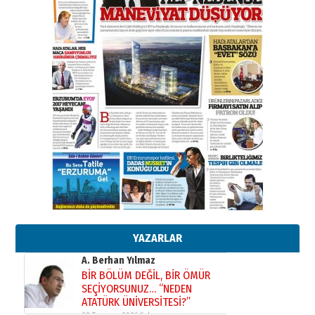
Kenan GÜLERCİ
Murat Şahsuvaroğlu ERKON’da
çıtayı yukarı taşırken,
yönetimdekiler aşağı
çekmemeli!
Orhan BOZKURT
17 Şubat 2026 Salı
Bir fotoğraf, bir şehir, bir
gazeteci… Dizginler kimin
elinde?
31 Mart 2026 Salı
A. Berhan Yılmaz
BİR BÖLÜM DEĞİL, BİR ÖMÜR
SEÇİYORSUNUZ… “NEDEN
ATATÜRK ÜNİVERSİTESİ?”
28 Temmuz 2026 Salı
Ahmet Gökhan YAZICI
Ahmed Yesevi’den bir Alperen…
”Reisimiz” idi… Hakka yürüdü.!
YAZARLAR
26 Mart 2026 Perşembe
Cem Bakırcı
Ardında bıraktığı hatıralarıyla
gönül adamı Faruk Terzioğlu!