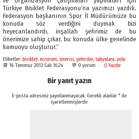
ve organizasyon çalışmaları yapmaları için
Türkiye Bisiklet Federasyonu’na yazımızı yazdık.
Federasyon başkanının Spor İl Müdürümüze bu
konuda söz verdiğini duymak bizi
heyecanlandırdı, inşallah şehrimiz de bu
önerimize sahip çıkar, bu konuda ülke genelinde
kamuoyu oluşturur.”
Etiketler:
bisiklet
,
erzurum
,
önerisi
,
şehirder
,
tabyalara
,
yolu
📆 16 Temmuz 2013 Salı 16:24 · 💬 0 yorum ·
⎙ Yazdır
Bir yanıt yazın
E-posta adresiniz yayınlanmayacak.
Gerekli alanlar
*
ile
işaretlenmişlerdir