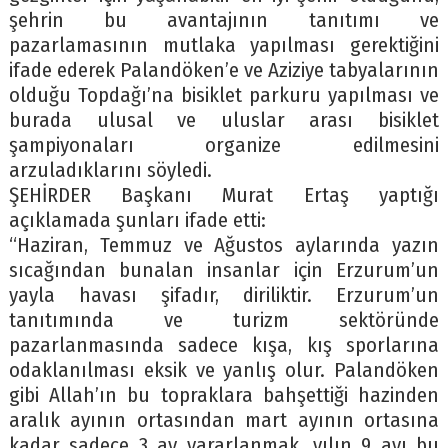
şehrin bu avantajının tanıtımı ve
pazarlamasının mutlaka yapılması gerektiğini
ifade ederek Palandöken’e ve Aziziye tabyalarının
olduğu Topdağı’na bisiklet parkuru yapılması ve
burada ulusal ve uluslar arası bisiklet
şampiyonaları organize edilmesini
arzuladıklarını söyledi.
ŞEHİRDER Başkanı Murat Ertaş yaptığı
açıklamada şunları ifade etti:
“Haziran, Temmuz ve Ağustos aylarında yazın
sıcağından bunalan insanlar için Erzurum’un
yayla havası şifadır, diriliktir. Erzurum’un
tanıtımında ve turizm sektöründe
pazarlanmasında sadece kışa, kış sporlarına
odaklanılması eksik ve yanlış olur. Palandöken
gibi Allah’ın bu topraklara bahşettiği hazinden
aralık ayının ortasından mart ayının ortasına
kadar sadece 3 ay yararlanmak, yılın 9 ayı bu