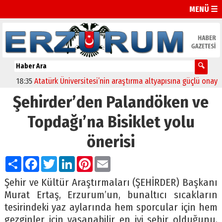
MENÜ ☰
18:35
Atatürk Üniversitesi’nin araştırma altyapısına güçlü onay
12:
Şehirder’den Palandöken ve
Topdağı’na Bisiklet yolu
önerisi
Paylaş
Facebook
Twitter
LinkedIn
Pinterest
Email
Şehir ve Kültür Araştırmaları (ŞEHİRDER) Başkanı
Murat Ertaş, Erzurum’un, bunaltıcı sıcakların
tesirindeki yaz aylarında hem sporcular için hem
gezginler için yaşanabilir en iyi şehir olduğunu,