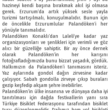
hazineyi kendi başına bırakmak akıl işi olmasa
gerek. Erzurum’da artık yüksek sesle yayla
turizmi tartışılmalı, konuşulmalıdır. Bunun için
de öncelikle Erzurumlular Palandöken’i her
yönüyle tanımalıdır.
Palandöken Konaklı’dan Laleli’ye kadar yaz
organizasyonları ve şenlikleri için verimli ve göz
alıcı bir güzelliğe sahiptir. Bir ay önce dernek
olarak Palandöken’in her karışını
fotoğrafladığımızda bunu bizzat yaşadık, gördük.
Halkımızın da Palandöken’i tanımasını isteriz.
Yaz aylarında gondol dağın zirvesine kadar
çalışıyor. Sabah gondolla zirveye çıkıp buraları
gezip keşfedip akşam şehre inebilirler.
Palandöken’in ülke insanına ve dünyaya daha iyi
tanıtılması için dağda festivallerin yanı sıra
Türkiye Bisiklet Federasyonu tarafından bisiklet
turu düzenlenmelidir. Dağımız hem yol bisikleti