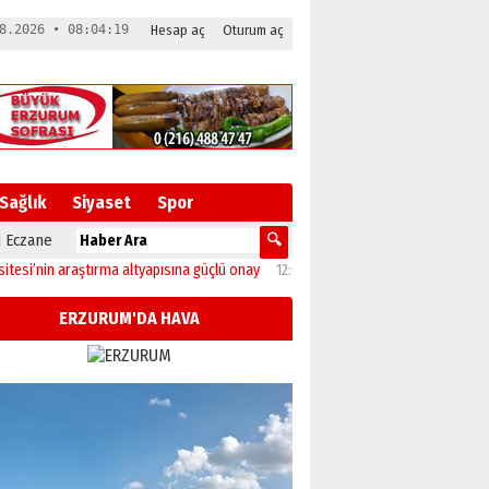
8.2026 • 08:04:20
Hesap aç
Oturum aç
Sağlık
Siyaset
Spor
 Eczane
in araştırma altyapısına güçlü onay
12:04
Oltu’da festival coşkusu konserle zir
ERZURUM'DA HAVA