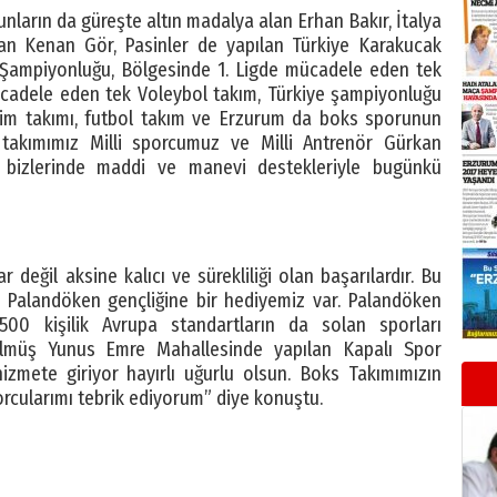
ların da güreşte altın madalya alan Erhan Bakır, İtalya
an Kenan Gör, Pasinler de yapılan Türkiye Karakucak
e Şampiyonluğu, Bölgesinde 1. Ligde mücadele eden tek
ücadele eden tek Voleybol takım, Türkiye şampiyonluğu
sizim takımı, futbol takım ve Erzurum da boks sporunun
 takımımız Milli sporcumuz ve Milli Antrenör Gürkan
 bizlerinde maddi ve manevi destekleriyle bugünkü
r değil aksine kalıcı ve sürekliliği olan başarılardır. Bu
ve Palandöken gençliğine bir hediyemiz var. Palandöken
 500 kişilik Avrupa standartların da solan sporları
ülmüş Yunus Emre Mahallesinde yapılan Kapalı Spor
mete giriyor hayırlı uğurlu olsun. Boks Takımımızın
orcularımı tebrik ediyorum” diye konuştu.