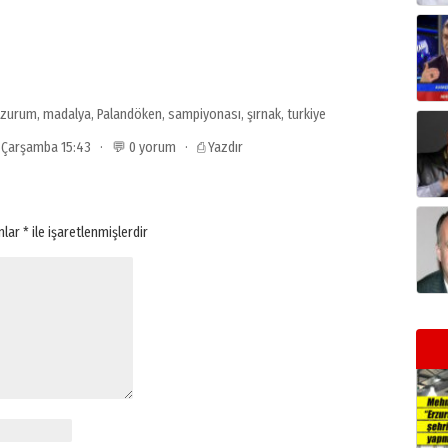
rzurum
,
madalya
,
Palandöken
,
sampiyonası
,
şırnak
,
turkiye
3 Çarşamba 15:43 · 💬 0 yorum ·
⎙ Yazdır
anlar
*
ile işaretlenmişlerdir