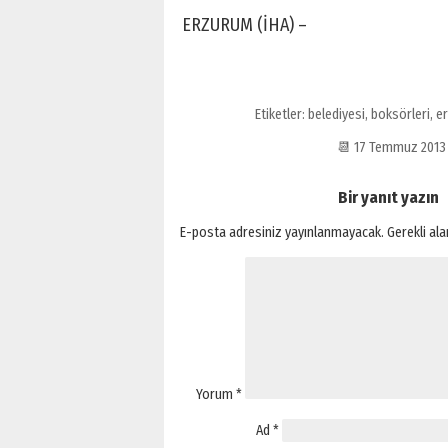
ERZURUM (İHA) –
Etiketler:
belediyesi
,
boksörleri
,
e
📆 17 Temmuz 201
Bir yanıt yazın
E-posta adresiniz yayınlanmayacak.
Gerekli al
Yorum
*
Ad
*