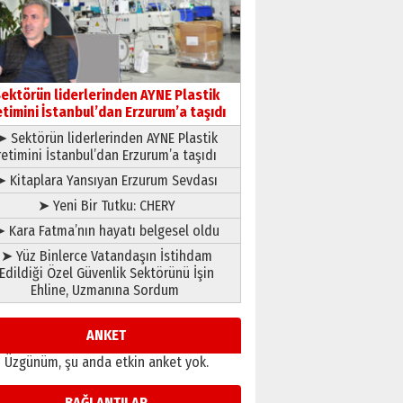
çıtayı yukarı taşırken,
yönetimdekiler aşağı
çekmemeli!
Orhan BOZKURT
17 Şubat 2026 Salı
Bir fotoğraf, bir şehir, bir
gazeteci… Dizginler kimin
ektörün liderlerinden AYNE Plastik
elinde?
etimini İstanbul’dan Erzurum’a taşıdı
31 Mart 2026 Salı
➤ Sektörün liderlerinden AYNE Plastik
A. Berhan Yılmaz
retimini İstanbul’dan Erzurum’a taşıdı
BİR BÖLÜM DEĞİL, BİR ÖMÜR
SEÇİYORSUNUZ… “NEDEN
➤ Kitaplara Yansıyan Erzurum Sevdası
ATATÜRK ÜNİVERSİTESİ?”
➤ Yeni Bir Tutku: CHERY
28 Temmuz 2026 Salı
Ahmet Gökhan YAZICI
 Kara Fatma’nın hayatı belgesel oldu
Ahmed Yesevi’den bir
➤ Yüz Binlerce Vatandaşın İstihdam
Alperen… ”Reisimiz” idi…
Edildiği Özel Güvenlik Sektörünü İşin
Hakka yürüdü.!
Ehline, Uzmanına Sordum
26 Mart 2026 Perşembe
Cem Bakırcı
Ardında bıraktığı hatıralarıyla
ANKET
gönül adamı Faruk Terzioğlu!
Üzgünüm, şu anda etkin anket yok.
13 Mayıs 2026 Çarşamba
Esat BİNDESEN
BAĞLANTILAR