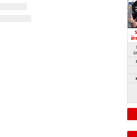
S
ür
ü
➤