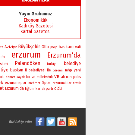
Başkan Sekmen’den Erzurum’a
bir vizyon proje daha!
Yayın Grubumuz
02 Ağustos 2026 Pazar
Ekonomiklik
Kadıköy Gazetesi
Kartal Gazetesi
Büyükşehir
baskani
Aziziye
Oltu
vali
er
proje
erzurum
Erzurum'da
umlu
Palandöken
belediye
sitesi
turkiye
tiye
baskan
yeni
il
belediyesi
ile
mhp
öğrenci
ve
bir
icin
polis
arti
ahmet
ak
milletvekili
ali
kayak
rk
erzurumspor
Spor
erzurumlular
mehmet
trafik
ret
Erzurum’da
oldu
Eğitim
kar
ak parti
Bizi takip edin