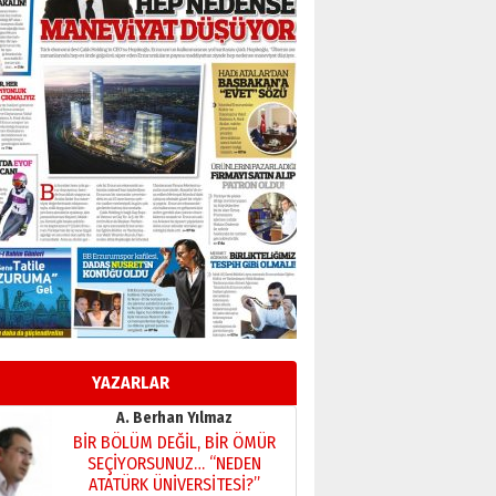
Başkan Sekmen’den Erzurum’a
bir vizyon proje daha!
02 Ağustos 2026 Pazar
Kadir SABUNCUOĞLU
Erzurumspor’un köşe taşları
29 Haziran 2026 Pazartesi
Kenan GÜLERCİ
Murat Şahsuvaroğlu ERKON’da
çıtayı yukarı taşırken,
yönetimdekiler aşağı
çekmemeli!
Orhan BOZKURT
17 Şubat 2026 Salı
Bir fotoğraf, bir şehir, bir
gazeteci… Dizginler kimin
elinde?
YAZARLAR
31 Mart 2026 Salı
A. Berhan Yılmaz
BİR BÖLÜM DEĞİL, BİR ÖMÜR
SEÇİYORSUNUZ… “NEDEN
ATATÜRK ÜNİVERSİTESİ?”