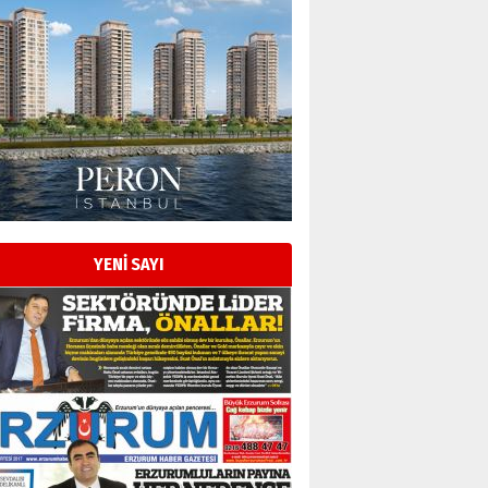
YENİ SAYI
Esat BİNDESEN