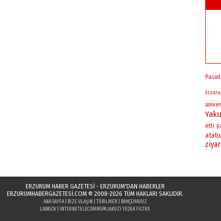
Pasinl
Erzur
univer
Yaku
etti
p
atatu
ziya
ERZURUM HABER GAZETESİ - ERZURUM'DAN HABERLER
ERZURUMHABERGAZETESI.COM
© 2008-2026 TÜM HAKLARI SAKLIDIR.
ANA SAYFA
|
BIZE ULAŞIN
|
TÜBILMER
|
BAHÇEHAVUZ
LAWGOV
|
INTERNETELECOM
MSPA JAKUZI YEDEK FILTRE