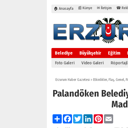
📰 Künye
✉ İletişim
☎ Rekla
🏠 Anasayfa
Belediye
Büyükşehir
Eğitim
Foto Galeri
Video Galeri
Röportajl
Erzurum Haber Gazetesi
»
Etkinlikler
,
Flaş
,
Genel
,
P
Palandöken Belediy
Mad
Paylaş
Facebook
Twitter
LinkedIn
Pinterest
Email