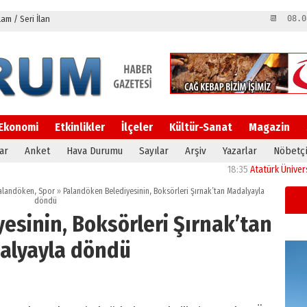
m / Seri İlan
📆 08.0
Ekonomi
Etkinlikler
İlçeler
Kültür-Sanat
Magazin
ar
Anket
Hava Durumu
Sayılar
Arşiv
Yazarlar
Nöbetçi
18:35
Atatürk Üniversitesi’n
alandöken
,
Spor
»
Palandöken Belediyesinin, Boksörleri Şırnak’tan Madalyayla
döndü
esinin, Boksörleri Şırnak’tan
alyayla döndü