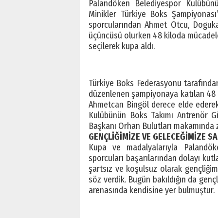
Palandöken Belediyespor Kulübünü
Minikler Türkiye Boks Şampiyonas
sporcularından Ahmet Otcu, Dogukan
üçüncüsü olurken 48 kiloda mücadel
seçilerek kupa aldı.
Türkiye Boks Federasyonu tarafından 
düzenlenen şampiyonaya katılan 48 k
Ahmetcan Bingöl derece elde edere
Kulübünün Boks Takımı Antrenör G
Başkanı Orhan Bulutları makamında zi
GENÇLİĞİMİZE VE GELECEĞİMİZE SA
Kupa ve madalyalarıyla Palandök
sporcuları başarılarından dolayı kut
şartsız ve koşulsuz olarak gençliği
söz verdik. Bugün bakıldığın da genç
arenasında kendisine yer bulmuştur.