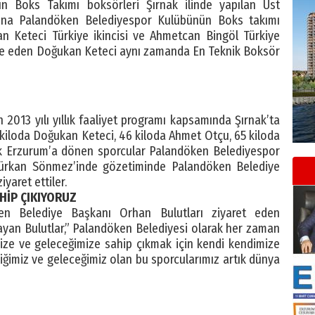
n Boks Takımı boksörleri Şırnak ilinde yapılan Üst
ı’na Palandöken Belediyespor Kulübünün Boks takımı
 Keteci Türkiye ikincisi ve Ahmetcan Bingöl Türkiye
e eden Doğukan Keteci aynı zamanda En Teknik Boksör
2013 yılı yıllık faaliyet programı kapsamında Şırnak’ta
iloda Doğukan Keteci, 46 kiloda Ahmet Otçu, 65 kiloda
k Erzurum’a dönen sporcular Palandöken Belediyespor
ürkan Sönmez’inde gözetiminde Palandöken Belediye
yaret ettiler.
HİP ÇIKIYORUZ
en Belediye Başkanı Orhan Bulutları ziyaret eden
layan Bulutlar,” Palandöken Belediyesi olarak her zaman
mize ve geleceğimize sahip çıkmak için kendi kendimize
liğimiz ve geleceğimiz olan bu sporcularımız artık dünya