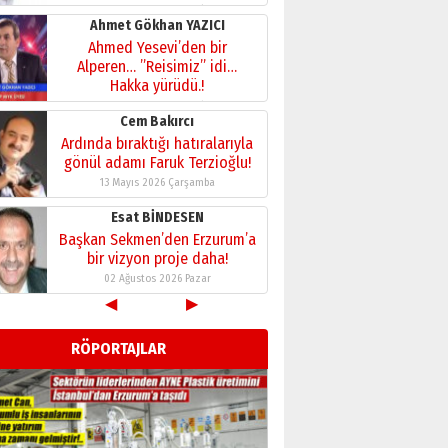
28 Temmuz 2026 Salı
Ahmet Gökhan YAZICI
Ahmed Yesevi’den bir
Alperen… ”Reisimiz” idi…
Hakka yürüdü.!
26 Mart 2026 Perşembe
Cem Bakırcı
Ardında bıraktığı hatıralarıyla
gönül adamı Faruk Terzioğlu!
13 Mayıs 2026 Çarşamba
Esat BİNDESEN
Başkan Sekmen’den Erzurum’a
bir vizyon proje daha!
02 Ağustos 2026 Pazar
◀
▶
Kadir SABUNCUOĞLU
Erzurumspor’un köşe taşları
RÖPORTAJLAR
29 Haziran 2026 Pazartesi
Kenan GÜLERCİ
Murat Şahsuvaroğlu ERKON’da