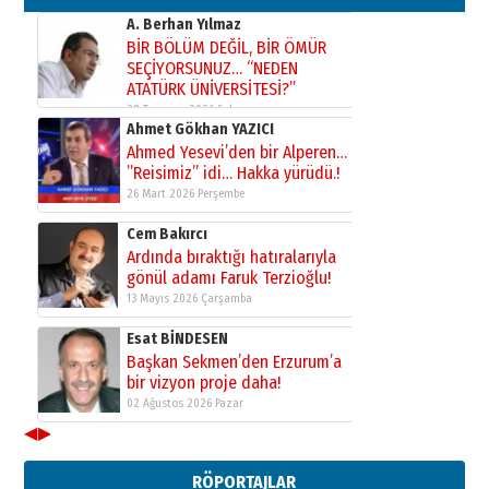
31 Mart 2026 Salı
A. Berhan Yılmaz
BİR BÖLÜM DEĞİL, BİR ÖMÜR
SEÇİYORSUNUZ… “NEDEN
ATATÜRK ÜNİVERSİTESİ?”
28 Temmuz 2026 Salı
Ahmet Gökhan YAZICI
Ahmed Yesevi’den bir Alperen…
”Reisimiz” idi… Hakka yürüdü.!
26 Mart 2026 Perşembe
Cem Bakırcı
Ardında bıraktığı hatıralarıyla
gönül adamı Faruk Terzioğlu!
13 Mayıs 2026 Çarşamba
Esat BİNDESEN
Başkan Sekmen’den Erzurum’a
bir vizyon proje daha!
02 Ağustos 2026 Pazar
◀
▶
Kadir SABUNCUOĞLU
Erzurumspor’un köşe taşları
RÖPORTAJLAR
29 Haziran 2026 Pazartesi