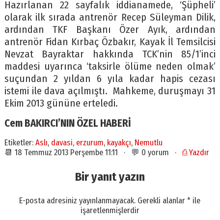
Hazırlanan 22 sayfalık iddianamede, ‘Şüpheli’
olarak ilk sırada antrenör Recep Süleyman Dilik,
ardından TKF Başkanı Özer Ayık, ardından
antrenör Fidan Kırbaç Özbakır, Kayak İl Temsilcisi
Nevzat Bayraktar hakkında TCK’nin 85/1’inci
maddesi uyarınca ‘taksirle ölüme neden olmak’
suçundan 2 yıldan 6 yıla kadar hapis cezası
istemi ile dava açılmıştı. Mahkeme, duruşmayı 31
Ekim 2013 gününe erteledi.
Cem BAKIRCI’NIN ÖZEL HABERİ
Etiketler:
Aslı
,
davasi
,
erzurum
,
kayakçı
,
Nemutlu
📆 18 Temmuz 2013 Perşembe 11:11 · 💬 0 yorum ·
⎙ Yazdır
Bir yanıt yazın
E-posta adresiniz yayınlanmayacak.
Gerekli alanlar
*
ile
işaretlenmişlerdir