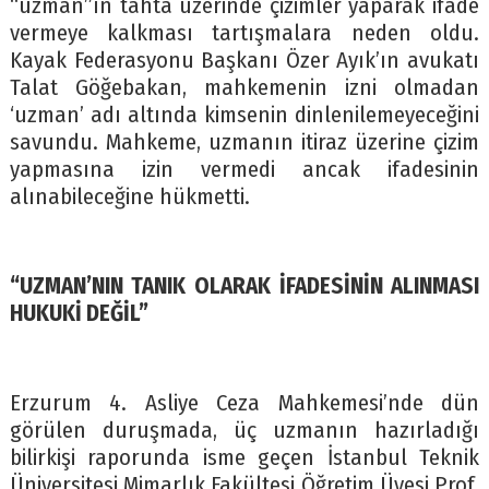
“uzman”ın tahta üzerinde çizimler yaparak ifade
vermeye kalkması tartışmalara neden oldu.
Kayak Federasyonu Başkanı Özer Ayık’ın avukatı
Talat Göğebakan, mahkemenin izni olmadan
‘uzman’ adı altında kimsenin dinlenilemeyeceğini
savundu. Mahkeme, uzmanın itiraz üzerine çizim
yapmasına izin vermedi ancak ifadesinin
alınabileceğine hükmetti.
“UZMAN’NIN TANIK OLARAK İFADESİNİN ALINMASI
HUKUKİ DEĞİL”
Erzurum 4. Asliye Ceza Mahkemesi’nde dün
görülen duruşmada, üç uzmanın hazırladığı
bilirkişi raporunda isme geçen İstanbul Teknik
Üniversitesi Mimarlık Fakültesi Öğretim Üyesi Prof.