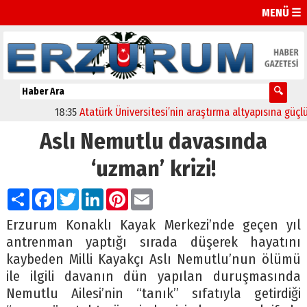
MENÜ ☰
18:35
Atatürk Üniversitesi’nin araştırma altyapısına güçlü ona
Aslı Nemutlu davasında
‘uzman’ krizi!
Paylaş
Facebook
Twitter
LinkedIn
Pinterest
Email
Erzurum Konaklı Kayak Merkezi’nde geçen yıl
antrenman yaptığı sırada düşerek hayatını
kaybeden Milli Kayakçı Aslı Nemutlu’nun ölümü
ile ilgili davanın dün yapılan duruşmasında
Nemutlu Ailesi’nin “tanık” sıfatıyla getirdiği