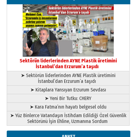
Kenan GÜLERCİ
Murat Şahsuvaroğlu ERKON’da
çıtayı yukarı taşırken,
yönetimdekiler aşağı
çekmemeli!
Orhan BOZKURT
17 Şubat 2026 Salı
Bir fotoğraf, bir şehir, bir
gazeteci… Dizginler kimin
Sektörün liderlerinden AYNE Plastik üretimini
elinde?
İstanbul’dan Erzurum’a taşıdı
31 Mart 2026 Salı
➤ Sektörün liderlerinden AYNE Plastik üretimini
A. Berhan Yılmaz
İstanbul’dan Erzurum’a taşıdı
BİR BÖLÜM DEĞİL, BİR ÖMÜR
SEÇİYORSUNUZ… “NEDEN
➤ Kitaplara Yansıyan Erzurum Sevdası
ATATÜRK ÜNİVERSİTESİ?”
➤ Yeni Bir Tutku: CHERY
28 Temmuz 2026 Salı
Ahmet Gökhan YAZICI
➤ Kara Fatma’nın hayatı belgesel oldu
Ahmed Yesevi’den bir Alperen…
➤ Yüz Binlerce Vatandaşın İstihdam Edildiği Özel Güvenlik
”Reisimiz” idi… Hakka yürüdü.!
Sektörünü İşin Ehline, Uzmanına Sordum
26 Mart 2026 Perşembe
Cem Bakırcı
ANKET