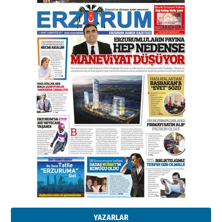
Esat BİNDESEN
Başkan Sekmen’den Erzurum’a
bir vizyon proje daha!
02 Ağustos 2026 Pazar
Kadir SABUNCUOĞLU
Erzurumspor’un köşe taşları
29 Haziran 2026 Pazartesi
Kenan GÜLERCİ
Murat Şahsuvaroğlu ERKON’da
çıtayı yukarı taşırken,
yönetimdekiler aşağı
çekmemeli!
Orhan BOZKURT
17 Şubat 2026 Salı
Bir fotoğraf, bir şehir, bir
gazeteci… Dizginler kimin
elinde?
YAZARLAR