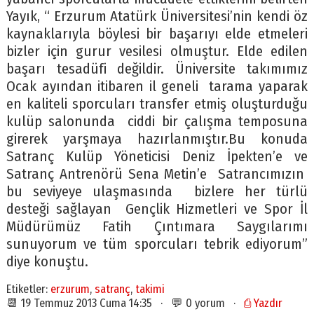
Yayık, “ Erzurum Atatürk Üniversitesi’nin kendi öz
kaynaklarıyla böylesi bir başarıyı elde etmeleri
bizler için gurur vesilesi olmuştur. Elde edilen
başarı tesadüfi değildir. Üniversite takımımız
Ocak ayından itibaren il geneli tarama yaparak
en kaliteli sporcuları transfer etmiş oluşturduğu
kulüp salonunda ciddi bir çalışma temposuna
girerek yarşmaya hazırlanmıştır.Bu konuda
Satranç Kulüp Yöneticisi Deniz İpekten’e ve
Satranç Antrenörü Sena Metin’e Satrancımızın
bu seviyeye ulaşmasında bizlere her türlü
desteği sağlayan Gençlik Hizmetleri ve Spor İl
Müdürümüz Fatih Çıntımara Saygılarımı
sunuyorum ve tüm sporcuları tebrik ediyorum”
diye konuştu.
Etiketler:
erzurum
,
satranç
,
takimi
📆 19 Temmuz 2013 Cuma 14:35 · 💬 0 yorum ·
⎙ Yazdır