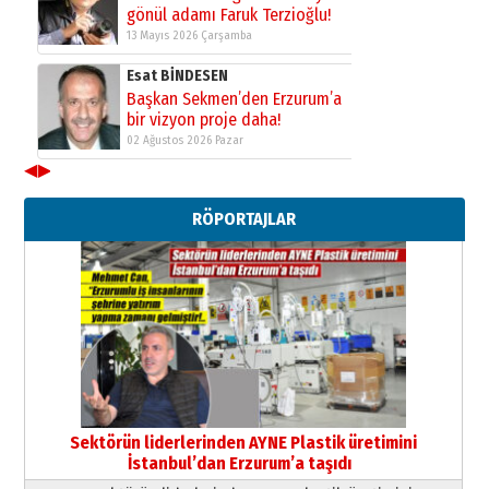
13 Mayıs 2026 Çarşamba
Esat BİNDESEN
Başkan Sekmen’den Erzurum’a
bir vizyon proje daha!
02 Ağustos 2026 Pazar
Kadir SABUNCUOĞLU
◀
▶
Erzurumspor’un köşe taşları
29 Haziran 2026 Pazartesi
RÖPORTAJLAR
Kenan GÜLERCİ
Murat Şahsuvaroğlu ERKON’da
çıtayı yukarı taşırken,
yönetimdekiler aşağı
çekmemeli!
Orhan BOZKURT
17 Şubat 2026 Salı
Bir fotoğraf, bir şehir, bir
gazeteci… Dizginler kimin
elinde?
Sektörün liderlerinden AYNE Plastik üretimini
31 Mart 2026 Salı
İstanbul’dan Erzurum’a taşıdı
A. Berhan Yılmaz