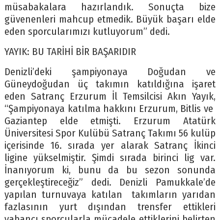
müsabakalara hazırlandık. Sonuçta bize
güvenenleri mahcup etmedik. Büyük başarı elde
eden sporcularımızı kutluyorum” dedi.
YAYIK: BU TARİHİ BİR BAŞARIDIR
Denizli’deki şampiyonaya Doğudan ve
Güneydoğudan üç takımın katıldığına işaret
eden Satranç Erzurum İl Temsilcisi Akın Yayık,
“Şampiyonaya katılma hakkını Erzurum, Bitlis ve
Gaziantep elde etmişti. Erzurum Atatürk
Üniversitesi Spor Kulübü Satranç Takımı 56 kulüp
içerisinde 16. sırada yer alarak Satranç İkinci
ligine yükselmiştir. Şimdi sırada birinci lig var.
İnanıyorum ki, bunu da bu sezon sonunda
gerçekleştireceğiz” dedi. Denizli Pamukkale’de
yapılan turnuvaya katılan takımların yarıdan
fazlasının yurt dışından trensfer ettikleri
yabancı sporcularla mücadele ettiklerini belirten