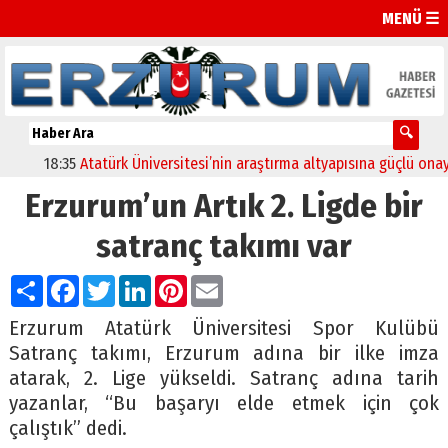
MENÜ ☰
18:35
Atatürk Üniversitesi’nin araştırma altyapısına güçlü onay
1
Erzurum’un Artık 2. Ligde bir
satranç takımı var
Paylaş
Facebook
Twitter
LinkedIn
Pinterest
Email
Erzurum Atatürk Üniversitesi Spor Kulübü
Satranç takımı, Erzurum adına bir ilke imza
atarak, 2. Lige yükseldi. Satranç adına tarih
yazanlar, “Bu başaryı elde etmek için çok
çalıştık” dedi.