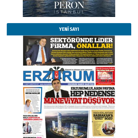
YENİ SAYI
Esat BİNDESEN
Başkan Sekmen’den Erzurum’a
bir vizyon proje daha!
02 Ağustos 2026 Pazar
Kadir SABUNCUOĞLU
Erzurumspor’un köşe taşları
29 Haziran 2026 Pazartesi