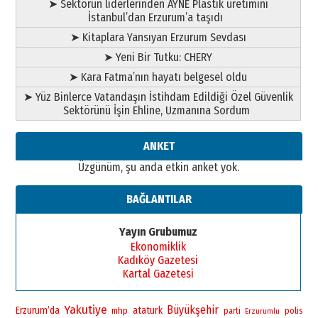
➤ Sektörün liderlerinden AYNE Plastik üretimini
BİR BÖLÜM DEĞİL, BİR ÖMÜR
İstanbul’dan Erzurum’a taşıdı
SEÇİYORSUNUZ… “NEDEN
ATATÜRK ÜNİVERSİTESİ?”
➤ Kitaplara Yansıyan Erzurum Sevdası
28 Temmuz 2026 Salı
➤ Yeni Bir Tutku: CHERY
Ahmet Gökhan YAZICI
Ahmed Yesevi’den bir Alperen…
➤ Kara Fatma’nın hayatı belgesel oldu
”Reisimiz” idi… Hakka yürüdü.!
➤ Yüz Binlerce Vatandaşın İstihdam Edildiği Özel Güvenlik
26 Mart 2026 Perşembe
Sektörünü İşin Ehline, Uzmanına Sordum
Cem Bakırcı
Ardında bıraktığı hatıralarıyla
ANKET
gönül adamı Faruk Terzioğlu!
Üzgünüm, şu anda etkin anket yok.
13 Mayıs 2026 Çarşamba
Esat BİNDESEN
BAĞLANTILAR
Başkan Sekmen’den Erzurum’a
bir vizyon proje daha!
Yayın Grubumuz
02 Ağustos 2026 Pazar
Ekonomiklik
Kadıköy Gazetesi
Kartal Gazetesi
Yakutiye
Büyükşehir
Erzurum’da
ataturk
mhp
polis
parti
Erzurumlu