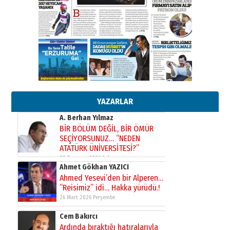
Kenan GÜLERCİ
Murat Şahsuvaroğlu ERKON’da
çıtayı yukarı taşırken,
yönetimdekiler aşağı
çekmemeli!
Orhan BOZKURT
17 Şubat 2026 Salı
Bir fotoğraf, bir şehir, bir
gazeteci… Dizginler kimin
elinde?
31 Mart 2026 Salı
YAZARLAR
A. Berhan Yılmaz
BİR BÖLÜM DEĞİL, BİR ÖMÜR
SEÇİYORSUNUZ… “NEDEN
ATATÜRK ÜNİVERSİTESİ?”
28 Temmuz 2026 Salı
Ahmet Gökhan YAZICI
Ahmed Yesevi’den bir Alperen…
”Reisimiz” idi… Hakka yürüdü.!
26 Mart 2026 Perşembe
Cem Bakırcı
Ardında bıraktığı hatıralarıyla
gönül adamı Faruk Terzioğlu!