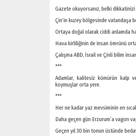
Gazete okuyorsanız, belki dikkatinizi 
Çin’in kuzey bölgesinde vatandaşa be
Ortaya doğal olarak ciddi anlamda hava
Hava kirliliğinin de insan ömrünü ortal
Çalışma ABD, İsrail ve Çinli bilim insan
***
Adamlar, kalitesiz kömürün kalp ve 
koymuşlar orta yere.
***
Her ne kadar yaz mevsiminin en sıcak 
Daha geçen gün Erzurum’a vagon vag
Geçen yıl 30 bin tonun üstünde bedav