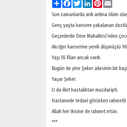
Paylaş
Facebook
Twitter
LinkedIn
Pinterest
Email
Son zamanlarda ardı ardına ölüm olay
Genç yaşta kansere yakalanan dostlar
Geçenlerde Dere Mahallesi’nden çocuk
Akciğer kanserine yenik düşmüştü Yıl
Yaşı 55 filan ancak vardı.
Bugün de yine Şeker ailesinin bir baş
Yaşar Şeker.
O da illet hastalıktan muzdaripti.
Hastanede tedavi görürken rahmetli
Allah her ikisine de rahmet etsin.
***