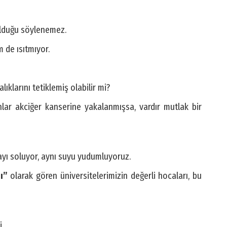
 olduğu söylenemez.
 de ısıtmıyor.
ıklarını tetiklemiş olabilir mi?
nlar akciğer kanserine yakalanmışsa, vardır mutlak bir
ayı soluyor, aynı suyu yudumluyoruz.
ı”
olarak gören üniversitelerimizin değerli hocaları, bu
.