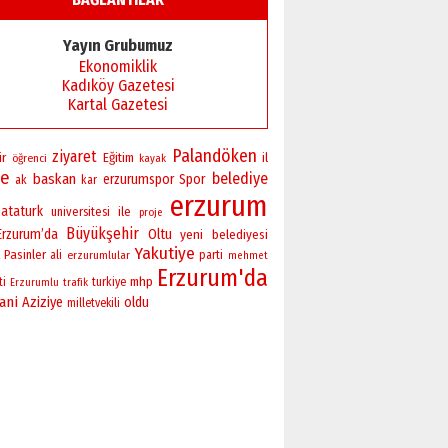
Başkan Sekmen’den Erzurum’a
bir vizyon proje daha!
Yayın Grubumuz
02 Ağustos 2026 Pazar
Ekonomiklik
Kadıköy Gazetesi
Kartal Gazetesi
Palandöken
ziyaret
ir
Eğitim
il
öğrenci
kayak
ve
belediye
baskan
erzurumspor
Spor
ak
kar
erzurum
ataturk
universitesi
ile
proje
Büyükşehir
Erzurum’da
Oltu
yeni
belediyesi
Yakutiye
Pasinler
ali
erzurumlular
parti
mehmet
Erzurum'da
mhp
ti
turkiye
Erzurumlu
trafik
ani
Aziziye
oldu
milletvekili