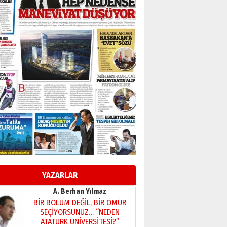
Başkan Sekmen’den Erzurum’a
bir vizyon proje daha!
02 Ağustos 2026 Pazar
Kadir SABUNCUOĞLU
Erzurumspor’un köşe taşları
29 Haziran 2026 Pazartesi
Kenan GÜLERCİ
Murat Şahsuvaroğlu ERKON’da
çıtayı yukarı taşırken,
yönetimdekiler aşağı
çekmemeli!
Orhan BOZKURT
17 Şubat 2026 Salı
Bir fotoğraf, bir şehir, bir
gazeteci… Dizginler kimin
elinde?
YAZARLAR
31 Mart 2026 Salı
A. Berhan Yılmaz
BİR BÖLÜM DEĞİL, BİR ÖMÜR
SEÇİYORSUNUZ… “NEDEN
ATATÜRK ÜNİVERSİTESİ?”