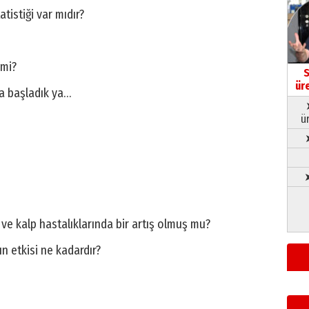
tistiği var mıdır?
 mi?
S
ür
a başladık ya…
ü
➤
 ve kalp hastalıklarında bir artış olmuş mu?
n etkisi ne kadardır?