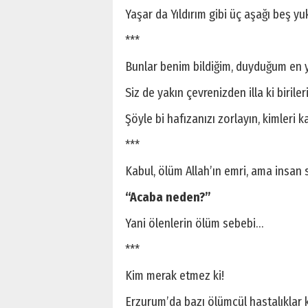
Yaşar da Yıldırım gibi üç aşağı beş yu
***
Bunlar benim bildiğim, duyduğum en y
Siz de yakın çevrenizden illa ki biriler
Şöyle bi hafızanızı zorlayın, kimleri kay
***
Kabul, ölüm Allah’ın emri, ama insa
“Acaba neden?”
Yani ölenlerin ölüm sebebi…
***
Kim merak etmez ki!
Erzurum’da bazı ölümcül hastalıklar 