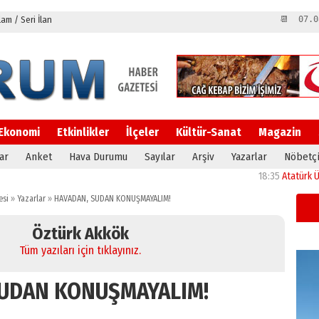
m / Seri İlan
📆 07.0
Ekonomi
Etkinlikler
İlçeler
Kültür-Sanat
Magazin
ar
Anket
Hava Durumu
Sayılar
Arşiv
Yazarlar
Nöbetçi
18:35
Atatürk Üniversitesi’
esi
»
Yazarlar
»
HAVADAN, SUDAN KONUŞMAYALIM!
Öztürk Akkök
Tüm yazıları için tıklayınız.
SUDAN KONUŞMAYALIM!