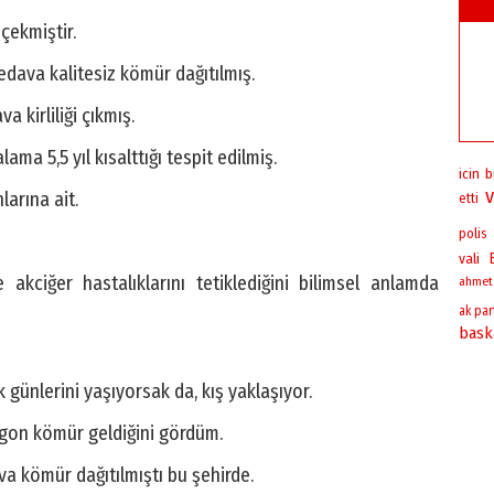
çekmiştir.
dava kalitesiz kömür dağıtılmış.
 kirliliği çıkmış.
ama 5,5 yıl kısalttığı tespit edilmiş.
b
icin
larına ait.
etti
polis
vali
akciğer hastalıklarını tetiklediğini bilimsel anlamda
ahmet
ak par
bask
günlerini yaşıyorsak da, kış yaklaşıyor.
on kömür geldiğini gördüm.
a kömür dağıtılmıştı bu şehirde.