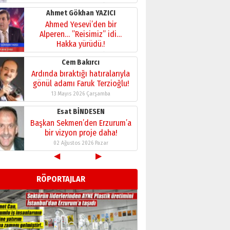
28 Temmuz 2026 Salı
Ahmet Gökhan YAZICI
Ahmed Yesevi’den bir
Alperen… ”Reisimiz” idi…
Hakka yürüdü.!
26 Mart 2026 Perşembe
Cem Bakırcı
Ardında bıraktığı hatıralarıyla
gönül adamı Faruk Terzioğlu!
13 Mayıs 2026 Çarşamba
Esat BİNDESEN
Başkan Sekmen’den Erzurum’a
bir vizyon proje daha!
02 Ağustos 2026 Pazar
◀
▶
Kadir SABUNCUOĞLU
Erzurumspor’un köşe taşları
RÖPORTAJLAR
29 Haziran 2026 Pazartesi
Kenan GÜLERCİ
Murat Şahsuvaroğlu ERKON’da