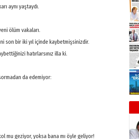
karı aynı yaştaydı.
eni ölüm vakaları.
ini son bir iki yıl içinde kaybetmişsinizdir.
bettiğinizi hatırlarsınız illa ki.
n sormadan da edemiyor:
kol mu geziyor, yoksa bana mı öyle geliyor!