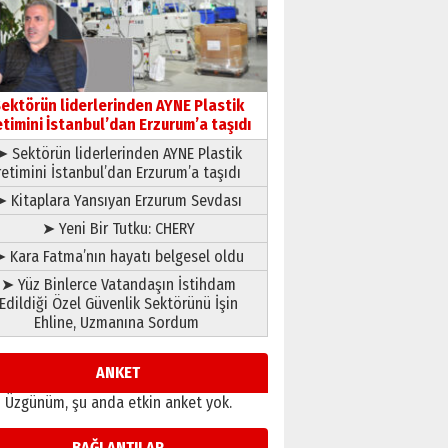
çıtayı yukarı taşırken,
yönetimdekiler aşağı
çekmemeli!
Orhan BOZKURT
17 Şubat 2026 Salı
Bir fotoğraf, bir şehir, bir
gazeteci… Dizginler kimin
ektörün liderlerinden AYNE Plastik
elinde?
etimini İstanbul’dan Erzurum’a taşıdı
31 Mart 2026 Salı
➤ Sektörün liderlerinden AYNE Plastik
A. Berhan Yılmaz
retimini İstanbul’dan Erzurum’a taşıdı
BİR BÖLÜM DEĞİL, BİR ÖMÜR
SEÇİYORSUNUZ… “NEDEN
➤ Kitaplara Yansıyan Erzurum Sevdası
ATATÜRK ÜNİVERSİTESİ?”
➤ Yeni Bir Tutku: CHERY
28 Temmuz 2026 Salı
Ahmet Gökhan YAZICI
 Kara Fatma’nın hayatı belgesel oldu
Ahmed Yesevi’den bir
➤ Yüz Binlerce Vatandaşın İstihdam
Alperen… ”Reisimiz” idi…
Edildiği Özel Güvenlik Sektörünü İşin
Hakka yürüdü.!
Ehline, Uzmanına Sordum
26 Mart 2026 Perşembe
Cem Bakırcı
Ardında bıraktığı hatıralarıyla
ANKET
gönül adamı Faruk Terzioğlu!
Üzgünüm, şu anda etkin anket yok.
13 Mayıs 2026 Çarşamba
Esat BİNDESEN
BAĞLANTILAR