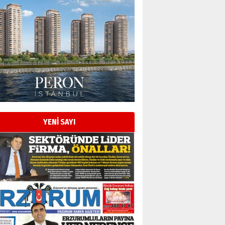
YENİ SAYI
Esat BİNDESEN