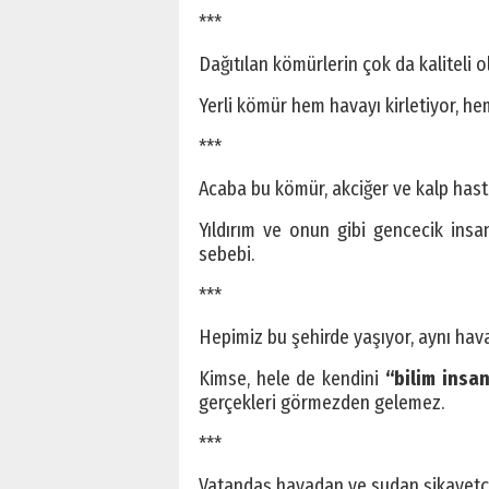
***
Dağıtılan kömürlerin çok da kaliteli
Yerli kömür hem havayı kirletiyor, hem
***
Acaba bu kömür, akciğer ve kalp hastal
Yıldırım ve onun gibi gencecik insa
sebebi.
***
Hepimiz bu şehirde yaşıyor, aynı hav
Kimse, hele de kendini
“bilim insan
gerçekleri görmezden gelemez.
***
Vatandaş havadan ve sudan şikayetçi