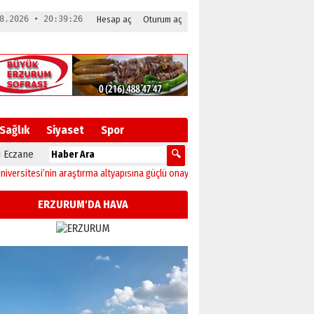
8.2026 • 20:39:27
Hesap aç
Oturum aç
Sağlık
Siyaset
Spor
 Eczane
nin araştırma altyapısına güçlü onay
12:04
Oltu’da festival coşkusu konserle z
ERZURUM'DA HAVA