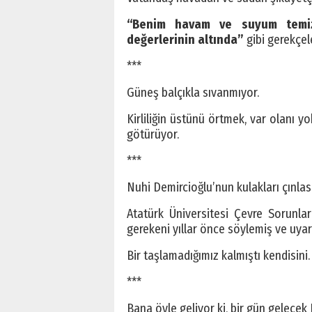
“Benim havam ve suyum temiz
değerlerinin altında”
gibi gerekçel
***
Güneş balçıkla sıvanmıyor.
Kirliliğin üstünü örtmek, var olanı yo
götürüyor.
***
Nuhi Demircioğlu’nun kulakları çınlas
Atatürk Üniversitesi Çevre Sorunla
gerekeni yıllar önce söylemiş ve uyar
Bir taşlamadığımız kalmıştı kendisini.
***
Bana öyle geliyor ki, bir gün gelece