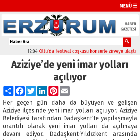
MENÜ ☰
12:04
Oltu’da festival coşkusu konserle zirveye ulaştı
11:
Aziziye’de yeni imar yolları
açılıyor
Paylaş
Facebook
Twitter
LinkedIn
Pinterest
Email
Her geçen gün daha da büyüyen ve gelişen
Aziziye ilçesinde yeni imar yolları açılıyor. Aziziye
Belediyesi tarafından Dadaşkent’te yapılaşmayla
orantılı olarak yeni imar yolları da açılmaya
devam ediyor. Dadaşkent-Yıldızkent arasında