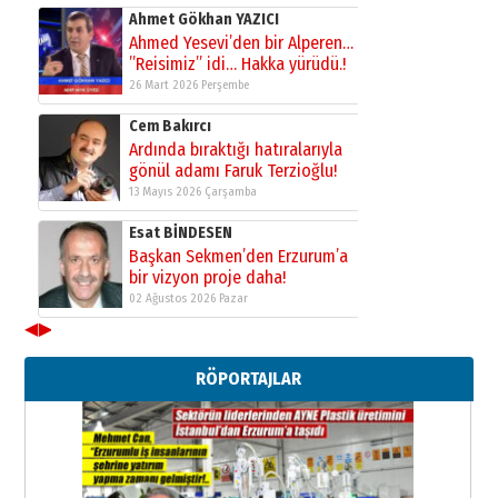
Ahmet Gökhan YAZICI
Ahmed Yesevi’den bir Alperen…
”Reisimiz” idi… Hakka yürüdü.!
26 Mart 2026 Perşembe
Cem Bakırcı
Ardında bıraktığı hatıralarıyla
gönül adamı Faruk Terzioğlu!
13 Mayıs 2026 Çarşamba
Esat BİNDESEN
Başkan Sekmen’den Erzurum’a
bir vizyon proje daha!
02 Ağustos 2026 Pazar
◀
▶
Kadir SABUNCUOĞLU
Erzurumspor’un köşe taşları
RÖPORTAJLAR
29 Haziran 2026 Pazartesi
Kenan GÜLERCİ
Murat Şahsuvaroğlu ERKON’da
çıtayı yukarı taşırken,