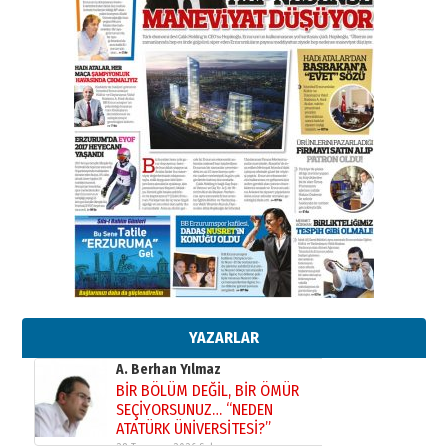
Başkan Sekmen’den Erzurum’a
bir vizyon proje daha!
02 Ağustos 2026 Pazar
Kadir SABUNCUOĞLU
Erzurumspor’un köşe taşları
29 Haziran 2026 Pazartesi
Kenan GÜLERCİ
Murat Şahsuvaroğlu ERKON’da
çıtayı yukarı taşırken,
yönetimdekiler aşağı
çekmemeli!
Orhan BOZKURT
17 Şubat 2026 Salı
Bir fotoğraf, bir şehir, bir
gazeteci… Dizginler kimin
elinde?
YAZARLAR
31 Mart 2026 Salı
A. Berhan Yılmaz
BİR BÖLÜM DEĞİL, BİR ÖMÜR
SEÇİYORSUNUZ… “NEDEN
ATATÜRK ÜNİVERSİTESİ?”
28 Temmuz 2026 Salı