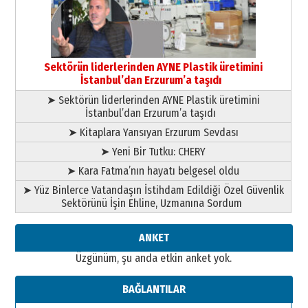
yönetimdekiler aşağı
çekmemeli!
Orhan BOZKURT
17 Şubat 2026 Salı
Bir fotoğraf, bir şehir, bir
gazeteci… Dizginler kimin
Sektörün liderlerinden AYNE Plastik üretimini
elinde?
İstanbul’dan Erzurum’a taşıdı
31 Mart 2026 Salı
➤ Sektörün liderlerinden AYNE Plastik üretimini
A. Berhan Yılmaz
İstanbul’dan Erzurum’a taşıdı
BİR BÖLÜM DEĞİL, BİR ÖMÜR
SEÇİYORSUNUZ… “NEDEN
➤ Kitaplara Yansıyan Erzurum Sevdası
ATATÜRK ÜNİVERSİTESİ?”
➤ Yeni Bir Tutku: CHERY
28 Temmuz 2026 Salı
Ahmet Gökhan YAZICI
➤ Kara Fatma’nın hayatı belgesel oldu
Ahmed Yesevi’den bir Alperen…
➤ Yüz Binlerce Vatandaşın İstihdam Edildiği Özel Güvenlik
”Reisimiz” idi… Hakka yürüdü.!
Sektörünü İşin Ehline, Uzmanına Sordum
26 Mart 2026 Perşembe
Cem Bakırcı
ANKET
Ardında bıraktığı hatıralarıyla
Üzgünüm, şu anda etkin anket yok.
gönül adamı Faruk Terzioğlu!
13 Mayıs 2026 Çarşamba
BAĞLANTILAR
Esat BİNDESEN