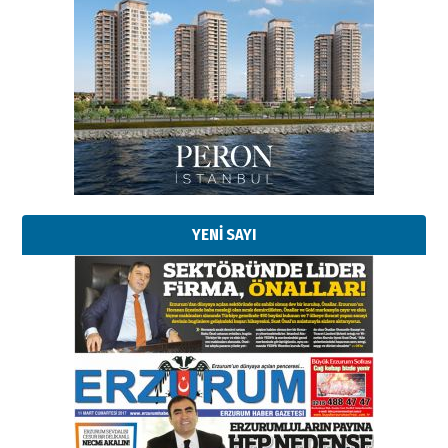
YENİ SAYI
Esat BİNDESEN