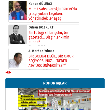
Kenan GÜLERCİ
Murat Şahsuvaroğlu ERKON’da
çıtayı yukarı taşırken,
yönetimdekiler aşağı
çekmemeli!
Orhan BOZKURT
17 Şubat 2026 Salı
Bir fotoğraf, bir şehir, bir
gazeteci… Dizginler kimin
elinde?
31 Mart 2026 Salı
A. Berhan Yılmaz
BİR BÖLÜM DEĞİL, BİR ÖMÜR
SEÇİYORSUNUZ… “NEDEN
ATATÜRK ÜNİVERSİTESİ?”
28 Temmuz 2026 Salı
◀
▶
Ahmet Gökhan YAZICI
Ahmed Yesevi’den bir Alperen…
RÖPORTAJLAR
”Reisimiz” idi… Hakka yürüdü.!
26 Mart 2026 Perşembe
Cem Bakırcı
Ardında bıraktığı hatıralarıyla
gönül adamı Faruk Terzioğlu!