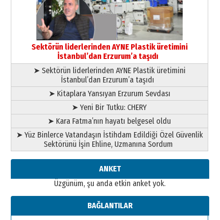
13 Mayıs 2026 Çarşamba
Esat BİNDESEN
Başkan Sekmen’den Erzurum’a
bir vizyon proje daha!
Sektörün liderlerinden AYNE Plastik üretimini
02 Ağustos 2026 Pazar
İstanbul’dan Erzurum’a taşıdı
➤ Sektörün liderlerinden AYNE Plastik üretimini
İstanbul’dan Erzurum’a taşıdı
➤ Kitaplara Yansıyan Erzurum Sevdası
➤ Yeni Bir Tutku: CHERY
➤ Kara Fatma’nın hayatı belgesel oldu
➤ Yüz Binlerce Vatandaşın İstihdam Edildiği Özel Güvenlik
Sektörünü İşin Ehline, Uzmanına Sordum
ANKET
Üzgünüm, şu anda etkin anket yok.
BAĞLANTILAR