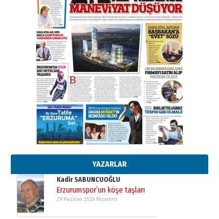
BİR BÖLÜM DEĞİL, BİR ÖMÜR
SEÇİYORSUNUZ… “NEDEN
ATATÜRK ÜNİVERSİTESİ?”
28 Temmuz 2026 Salı
Ahmet Gökhan YAZICI
Ahmed Yesevi’den bir Alperen…
”Reisimiz” idi… Hakka yürüdü.!
26 Mart 2026 Perşembe
Cem Bakırcı
Ardında bıraktığı hatıralarıyla
gönül adamı Faruk Terzioğlu!
13 Mayıs 2026 Çarşamba
Esat BİNDESEN
Başkan Sekmen’den Erzurum’a
bir vizyon proje daha!
02 Ağustos 2026 Pazar
YAZARLAR
Kadir SABUNCUOĞLU
Erzurumspor’un köşe taşları
29 Haziran 2026 Pazartesi