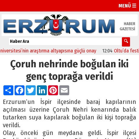
MENÜ ☰
ersitesi’nin araştırma altyapısına güçlü onay
12:04
Oltu’da festiva
Çoruh nehrinde boğulan iki
genç toprağa verildi
Paylaş
Facebook
Twitter
LinkedIn
Pinterest
Email
Erzurum’un İspir ilçesinde baraj kapılarının
açılması üzerine Çoruh Nehri kenarında balık
tutarken suya kapılarak boğulan iki kişi toprağa
verildi.
Olay, önceki gün meydana geldi. İspir ilçesi