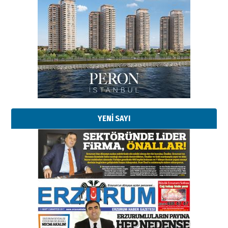
Esat BİNDESEN
Başkan Sekmen’den Erzurum’a
bir vizyon proje daha!
02 Ağustos 2026 Pazar
Kadir SABUNCUOĞLU
Erzurumspor’un köşe taşları
29 Haziran 2026 Pazartesi
YENİ SAYI
Kenan GÜLERCİ
Murat Şahsuvaroğlu ERKON’da
çıtayı yukarı taşırken,
yönetimdekiler aşağı
çekmemeli!
Orhan BOZKURT
17 Şubat 2026 Salı
Bir fotoğraf, bir şehir, bir
gazeteci… Dizginler kimin
elinde?
31 Mart 2026 Salı
A. Berhan Yılmaz