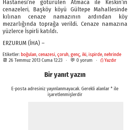
Hastanesi’ne götürülen Atmaca ile Keskin’in
cenazeleri, Başköy köyü Gültepe Mahallesinde
kılınan cenaze namazının ardından köy
mezarlığında toprağa verildi. Cenaze namazına
yüzlerce İspirli katıldı.
ERZURUM (İHA) –
Etiketler:
boğulan
,
cenazesi
,
çoruh
,
genç
,
iki
,
ispirde
,
nehrinde
📆 26 Temmuz 2013 Cuma 12:23 · 💬 0 yorum ·
⎙ Yazdır
Bir yanıt yazın
E-posta adresiniz yayınlanmayacak.
Gerekli alanlar
*
ile
işaretlenmişlerdir