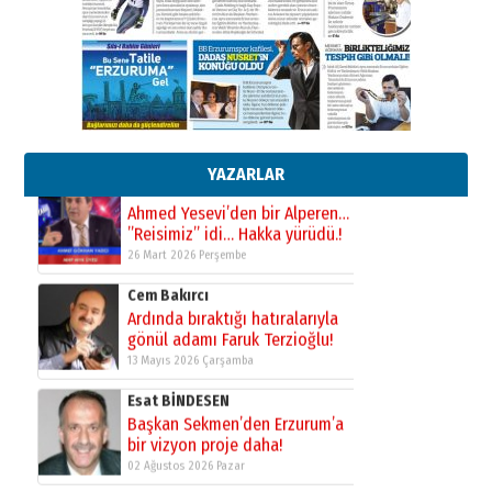
Ardında bıraktığı hatıralarıyla
gönül adamı Faruk Terzioğlu!
13 Mayıs 2026 Çarşamba
Esat BİNDESEN
Başkan Sekmen’den Erzurum’a
bir vizyon proje daha!
02 Ağustos 2026 Pazar
YAZARLAR
Kadir SABUNCUOĞLU
Erzurumspor’un köşe taşları
29 Haziran 2026 Pazartesi
Kenan GÜLERCİ
Murat Şahsuvaroğlu ERKON’da
çıtayı yukarı taşırken,
yönetimdekiler aşağı
çekmemeli!
Orhan BOZKURT
17 Şubat 2026 Salı
Bir fotoğraf, bir şehir, bir
gazeteci… Dizginler kimin
elinde?