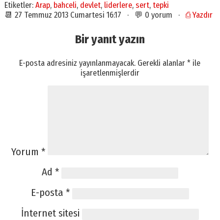
Etiketler:
Arap
,
bahceli
,
devlet
,
liderlere
,
sert
,
tepki
📆 27 Temmuz 2013 Cumartesi 16:17 · 💬 0 yorum ·
⎙ Yazdır
Bir yanıt yazın
E-posta adresiniz yayınlanmayacak.
Gerekli alanlar
*
ile
işaretlenmişlerdir
Yorum
*
Ad
*
E-posta
*
İnternet sitesi