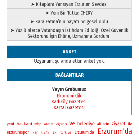
➤ Kitaplara Yansıyan Erzurum Sevdası
➤ Yeni Bir Tutku: CHERY
➤ Kara Fatma’nın hayatı belgesel oldu
➤ Yüz Binlerce Vatandaşın İstihdam Edildiği Özel Güvenlik
Sektörünü İşin Ehline, Uzmanına Sordum
ANKET
Üzgünüm, şu anda etkin anket yok.
BAĞLANTILAR
Yayın Grubumuz
Ekonomiklik
Kadıköy Gazetesi
Kartal Gazetesi
ve
belediye
ziyaret
baskani
yeni
mhp
icin
ile
ahmet
öğrenci
ali
Erzurum'da
erzurumspor
Erzurum’da
kar
ak
turkiye
trafik