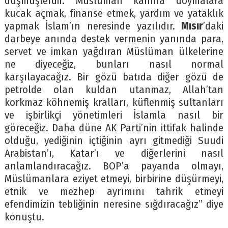
düşmüşlerdir. Müslüman kanına doymalara
kucak açmak, finanse etmek, yardım ve yataklık
yapmak İslam’ın neresinde yazılıdır.
Mısır
’daki
darbeye anında destek vermenin yanında para,
servet ve imkan yağdıran Müslüman ülkelerine
ne diyeceğiz, bunları nasıl normal
karşılayacağız. Bir gözü batıda diğer gözü de
petrolde olan kuldan utanmaz, Allah’tan
korkmaz köhnemiş kralları, küflenmiş sultanları
ve işbirlikçi yönetimleri İslamla nasıl bir
göreceğiz. Daha düne AK Parti’nin ittifak halinde
olduğu, yediğinin içtiğinin ayrı gitmediği Suudi
Arabistan’ı, Katar’ı ve diğerlerini nasıl
anlamlandıracağız. BOP’a payanda olmayı,
Müslümanlara eziyet etmeyi, birbirine düşürmeyi,
etnik ve mezhep ayrımını tahrik etmeyi
efendimizin tebliğinin neresine sığdıracağız” diye
konuştu.