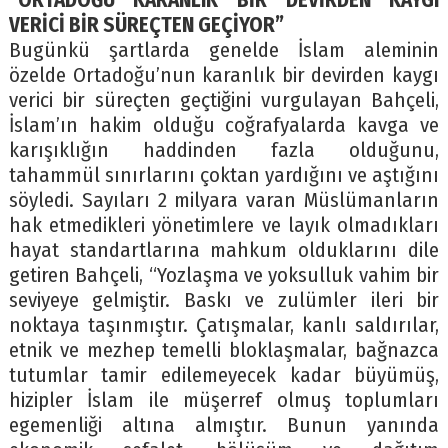
“ORTADOĞU KARANLIK BİR DEVİRDEN KAYGI
VERİCİ BİR SÜREÇTEN GEÇİYOR”
Bugünkü şartlarda genelde İslam aleminin
özelde Ortadoğu’nun karanlık bir devirden kaygı
verici bir süreçten geçtiğini vurgulayan Bahçeli,
İslam’ın hakim olduğu coğrafyalarda kavga ve
karışıklığın haddinden fazla olduğunu,
tahammül sınırlarını çoktan yardığını ve aştığını
söyledi. Sayıları 2 milyara varan Müslümanların
hak etmedikleri yönetimlere ve layık olmadıkları
hayat standartlarına mahkum olduklarını dile
getiren Bahçeli, “Yozlaşma ve yoksulluk vahim bir
seviyeye gelmiştir. Baskı ve zulümler ileri bir
noktaya taşınmıştır. Çatışmalar, kanlı saldırılar,
etnik ve mezhep temelli bloklaşmalar, bağnazca
tutumlar tamir edilemeyecek kadar büyümüş,
hizipler İslam ile müşerref olmuş toplumları
egemenliği altına almıştır. Bunun yanında