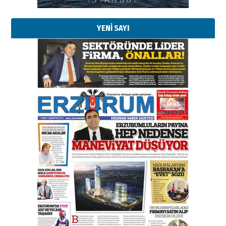
29 Haziran 2026 Pazartesi
YENİ SAYI
Kenan GÜLERCİ
Murat Şahsuvaroğlu ERKON’da
çıtayı yukarı taşırken,
yönetimdekiler aşağı
çekmemeli!
Orhan BOZKURT
17 Şubat 2026 Salı
Bir fotoğraf, bir şehir, bir
gazeteci… Dizginler kimin
elinde?
31 Mart 2026 Salı
A. Berhan Yılmaz
BİR BÖLÜM DEĞİL, BİR ÖMÜR
SEÇİYORSUNUZ… “NEDEN
ATATÜRK ÜNİVERSİTESİ?”
28 Temmuz 2026 Salı
Ahmet Gökhan YAZICI
Ahmed Yesevi’den bir Alperen…
”Reisimiz” idi… Hakka yürüdü.!
26 Mart 2026 Perşembe
Cem Bakırcı