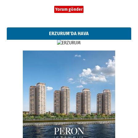
ERZURUM'DA HAVA
Esat BİNDESEN
Başkan Sekmen’den Erzurum’a
bir vizyon proje daha!
02 Ağustos 2026 Pazar
Kadir SABUNCUOĞLU
Erzurumspor’un köşe taşları