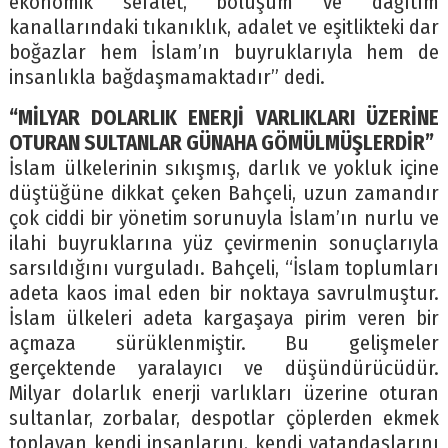
ekonomik sefalet, bölüşüm ve dağıtım
kanallarındaki tıkanıklık, adalet ve eşitlikteki dar
boğazlar hem İslam’ın buyruklarıyla hem de
insanlıkla bağdaşmamaktadır” dedi.
“MİLYAR DOLARLIK ENERJİ VARLIKLARI ÜZERİNE
OTURAN SULTANLAR GÜNAHA GÖMÜLMÜŞLERDİR”
İslam ülkelerinin sıkışmış, darlık ve yokluk içine
düştüğüne dikkat çeken Bahçeli, uzun zamandır
çok ciddi bir yönetim sorunuyla İslam’ın nurlu ve
ilahi buyruklarına yüz çevirmenin sonuçlarıyla
sarsıldığını vurguladı. Bahçeli, “İslam toplumları
adeta kaos imal eden bir noktaya savrulmuştur.
İslam ülkeleri adeta kargaşaya pirim veren bir
açmaza sürüklenmiştir. Bu gelişmeler
gerçektende yaralayıcı ve düşündürücüdür.
Milyar dolarlık enerji varlıkları üzerine oturan
sultanlar, zorbalar, despotlar çöplerden ekmek
toplayan kendi insanlarını, kendi vatandaşlarını