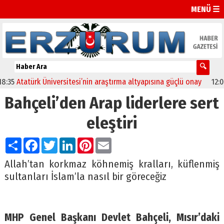
MENÜ ☰
türk Üniversitesi’nin araştırma altyapısına güçlü onay
12:04
Oltu’d
Bahçeli’den Arap liderlere sert
eleştiri
Paylaş
Facebook
Twitter
LinkedIn
Pinterest
Email
Allah’tan korkmaz köhnemiş kralları, küflenmiş
sultanları İslam’la nasıl bir göreceğiz
MHP Genel Başkanı Devlet Bahçeli, Mısır’daki