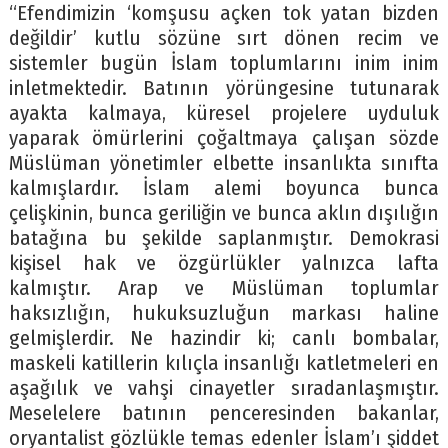
“Efendimizin ‘komşusu açken tok yatan bizden
değildir’ kutlu sözüne sırt dönen recim ve
sistemler bugün İslam toplumlarını inim inim
inletmektedir. Batının yörüngesine tutunarak
ayakta kalmaya, küresel projelere uyduluk
yaparak ömürlerini çoğaltmaya çalışan sözde
Müslüman yönetimler elbette insanlıkta sınıfta
kalmışlardır. İslam alemi boyunca bunca
çelişkinin, bunca geriliğin ve bunca aklın dışılığın
batağına bu şekilde saplanmıştır. Demokrasi
kişisel hak ve özgürlükler yalnızca lafta
kalmıştır. Arap ve Müslüman toplumlar
haksızlığın, hukuksuzluğun markası haline
gelmişlerdir. Ne hazindir ki; canlı bombalar,
maskeli katillerin kılıçla insanlığı katletmeleri en
aşağılık ve vahşi cinayetler sıradanlaşmıştır.
Meselelere batının penceresinden bakanlar,
oryantalist gözlükle temas edenler İslam’ı şiddet