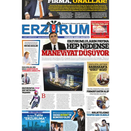
Esat BİNDESEN
Başkan Sekmen’den Erzurum’a
bir vizyon proje daha!
02 Ağustos 2026 Pazar
Kadir SABUNCUOĞLU
Erzurumspor’un köşe taşları
29 Haziran 2026 Pazartesi
Kenan GÜLERCİ
Murat Şahsuvaroğlu ERKON’da
çıtayı yukarı taşırken,
yönetimdekiler aşağı
çekmemeli!
Orhan BOZKURT
17 Şubat 2026 Salı