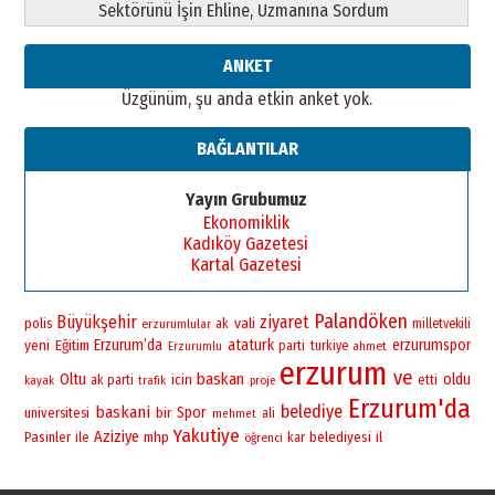
Sektörünü İşin Ehline, Uzmanına Sordum
26 Mart 2026 Perşembe
Cem Bakırcı
ANKET
Ardında bıraktığı hatıralarıyla
Üzgünüm, şu anda etkin anket yok.
gönül adamı Faruk Terzioğlu!
13 Mayıs 2026 Çarşamba
BAĞLANTILAR
Esat BİNDESEN
Başkan Sekmen’den Erzurum’a
Yayın Grubumuz
bir vizyon proje daha!
Ekonomiklik
02 Ağustos 2026 Pazar
Kadıköy Gazetesi
Kartal Gazetesi
Palandöken
Büyükşehir
ziyaret
vali
polis
erzurumlular
ak
milletvekili
yeni
Erzurum’da
ataturk
erzurumspor
Eğitim
parti
turkiye
ahmet
Erzurumlu
erzurum
ve
baskan
Oltu
oldu
icin
ak parti
etti
kayak
trafik
proje
Erzurum'da
belediye
baskani
bir
Spor
universitesi
ali
mehmet
Yakutiye
Aziziye
Pasinler
ile
mhp
belediyesi
il
öğrenci
kar