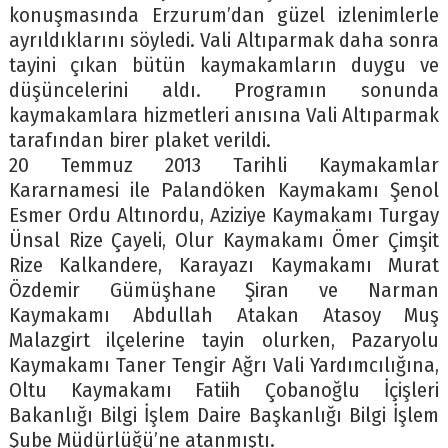
konuşmasında Erzurum’dan güzel izlenimlerle
ayrıldıklarını söyledi. Vali Altıparmak daha sonra
tayini çıkan bütün kaymakamların duygu ve
düşüncelerini aldı. Programın sonunda
kaymakamlara hizmetleri anısına Vali Altıparmak
tarafından birer plaket verildi.
20 Temmuz 2013 Tarihli Kaymakamlar
Kararnamesi ile Palandöken Kaymakamı Şenol
Esmer Ordu Altınordu, Aziziye Kaymakamı Turgay
Ünsal Rize Çayeli, Olur Kaymakamı Ömer Çimşit
Rize Kalkandere, Karayazı Kaymakamı Murat
Özdemir Gümüşhane Şiran ve Narman
Kaymakamı Abdullah Atakan Atasoy Muş
Malazgirt ilçelerine tayin olurken, Pazaryolu
Kaymakamı Taner Tengir Ağrı Vali Yardımcılığına,
Oltu Kaymakamı Fatiih Çobanoğlu İçişleri
Bakanlığı Bilgi İşlem Daire Başkanlığı Bilgi İşlem
Şube Müdürlüğü’ne atanmıştı.