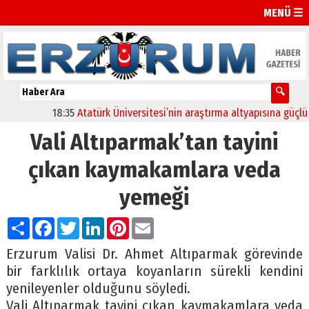
MENÜ ☰
18:35
Atatürk Üniversitesi’nin araştırma altyapısına güçlü onay
Vali Altıparmak’tan tayini
çıkan kaymakamlara veda
yemeği
Paylaş
Facebook
Twitter
LinkedIn
Pinterest
Email
Erzurum Valisi Dr. Ahmet Altıparmak görevinde
bir farklılık ortaya koyanların sürekli kendini
yenileyenler olduğunu söyledi.
Vali Altıparmak tayini çıkan kaymakamlara veda