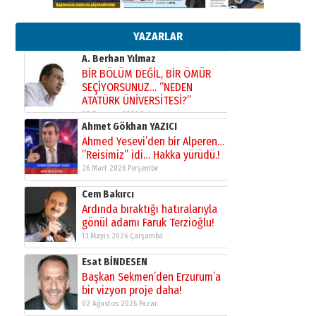
Bir fotoğraf, bir şehir, bir
gazeteci… Dizginler kimin
elinde?
YAZARLAR
31 Mart 2026 Salı
A. Berhan Yılmaz
BİR BÖLÜM DEĞİL, BİR ÖMÜR
SEÇİYORSUNUZ… “NEDEN
ATATÜRK ÜNİVERSİTESİ?”
28 Temmuz 2026 Salı
Ahmet Gökhan YAZICI
Ahmed Yesevi’den bir Alperen…
”Reisimiz” idi… Hakka yürüdü.!
26 Mart 2026 Perşembe
Cem Bakırcı
Ardında bıraktığı hatıralarıyla
gönül adamı Faruk Terzioğlu!
13 Mayıs 2026 Çarşamba
Esat BİNDESEN
Başkan Sekmen’den Erzurum’a
bir vizyon proje daha!
02 Ağustos 2026 Pazar