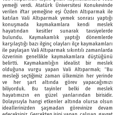
yemeği verdi. Atatürk Üniversitesi Konukevinde
verilen iftar yemeğine eşi Özden Altıparmak ile
katılan Vali Altıparmak yemek sonrası yaptığı
konuşmada kaymakamlara kendi meslek
hayatından kesitler sunarak tavsiyelerde
bulundu. Kaymakamlık yaptığı dönemlerde
karşılaştığı bazı ilginç olayları ilçe kaymakamları
ile paylaşan Vali Altıparmak sıkıntılı zamanlarda
özverinin genellikle kaymakamlara düştüğünü
belirtti. Kaymakamlığın idealist bir meslek
olduğuna vurgu yapan Vali Altıparmak; “Bu
mesleği seçtiğimiz zaman ülkemizin her yerinde
ve her şart altında görev yapacağımızı
biliyorduk. Bu tayinler belki de meslek
hayatımızın en güzel yanlarından birisidir.
Dolayısıyla hangi etkenler altında olursa olsun
ideallerinizden şaşmadan görevinize devam
edeceksiniz. Gerçekten işini yapan, çalışan, gayret