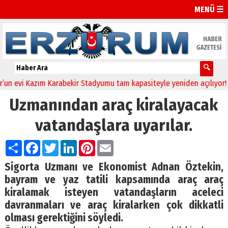
MENÜ ☰
vi Kazım Karabekir Stadyumu tam kapasiteyle yeniden açılıyor!
23
Uzmanından araç kiralayacak
vatandaşlara uyarılar.
Paylaş
Facebook
Twitter
LinkedIn
Pinterest
Email
Sigorta Uzmanı ve Ekonomist Adnan Öztekin,
bayram ve yaz tatili kapsamında araç araç
kiralamak isteyen vatandaşların aceleci
davranmaları ve araç kiralarken çok dikkatli
olması gerektiğini söyledi.