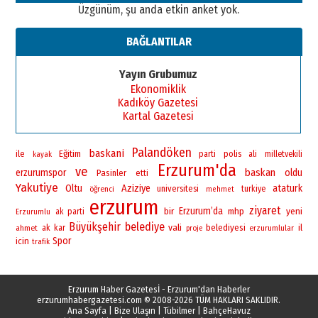
Üzgünüm, şu anda etkin anket yok.
BAĞLANTILAR
Yayın Grubumuz
Ekonomiklik
Kadıköy Gazetesi
Kartal Gazetesi
Palandöken
baskani
ile
Eğitim
polis
parti
ali
milletvekili
kayak
Erzurum'da
ve
baskan
erzurumspor
oldu
Pasinler
etti
Yakutiye
Oltu
Aziziye
ataturk
universitesi
öğrenci
turkiye
mehmet
erzurum
ziyaret
bir
Erzurum’da
yeni
mhp
ak parti
Erzurumlu
Büyükşehir
belediye
vali
belediyesi
il
ahmet
ak
kar
erzurumlular
proje
Spor
icin
trafik
Erzurum Haber Gazetesİ - Erzurum'dan Haberler
erzurumhabergazetesi.com
© 2008-2026 TÜM HAKLARI SAKLIDIR.
Ana Sayfa
|
Bize Ulaşın
|
Tübilmer
|
BahçeHavuz