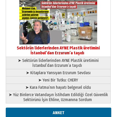
26 Mart 2026 Perşembe
Cem Bakırcı
Ardında bıraktığı hatıralarıyla
gönül adamı Faruk Terzioğlu!
13 Mayıs 2026 Çarşamba
Esat BİNDESEN
Başkan Sekmen’den Erzurum’a
bir vizyon proje daha!
Sektörün liderlerinden AYNE Plastik üretimini
02 Ağustos 2026 Pazar
İstanbul’dan Erzurum’a taşıdı
➤ Sektörün liderlerinden AYNE Plastik üretimini
İstanbul’dan Erzurum’a taşıdı
➤ Kitaplara Yansıyan Erzurum Sevdası
➤ Yeni Bir Tutku: CHERY
➤ Kara Fatma’nın hayatı belgesel oldu
➤ Yüz Binlerce Vatandaşın İstihdam Edildiği Özel Güvenlik
Sektörünü İşin Ehline, Uzmanına Sordum
ANKET