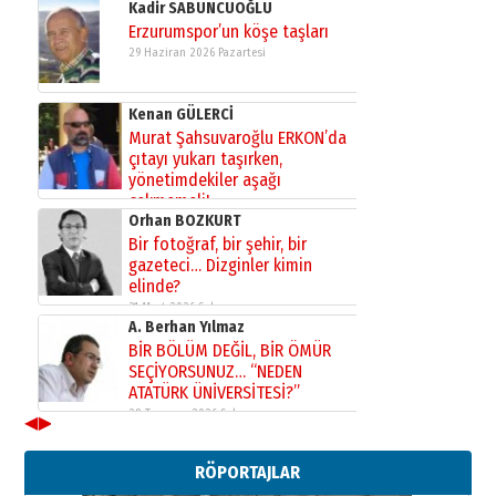
Kadir SABUNCUOĞLU
Erzurumspor’un köşe taşları
29 Haziran 2026 Pazartesi
Kenan GÜLERCİ
Murat Şahsuvaroğlu ERKON’da
çıtayı yukarı taşırken,
yönetimdekiler aşağı
çekmemeli!
Orhan BOZKURT
17 Şubat 2026 Salı
Bir fotoğraf, bir şehir, bir
gazeteci… Dizginler kimin
elinde?
31 Mart 2026 Salı
A. Berhan Yılmaz
BİR BÖLÜM DEĞİL, BİR ÖMÜR
SEÇİYORSUNUZ… “NEDEN
ATATÜRK ÜNİVERSİTESİ?”
28 Temmuz 2026 Salı
◀
▶
Ahmet Gökhan YAZICI
Ahmed Yesevi’den bir Alperen…
RÖPORTAJLAR
”Reisimiz” idi… Hakka yürüdü.!