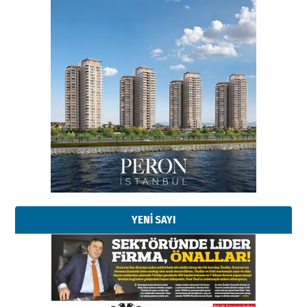
Esat BİNDESEN
Başkan Sekmen’den Erzurum’a
bir vizyon proje daha!
02 Ağustos 2026 Pazar
Kadir SABUNCUOĞLU
Erzurumspor’un köşe taşları
29 Haziran 2026 Pazartesi
YENİ SAYI
Kenan GÜLERCİ
Murat Şahsuvaroğlu ERKON’da
çıtayı yukarı taşırken,
yönetimdekiler aşağı
çekmemeli!
Orhan BOZKURT
17 Şubat 2026 Salı
Bir fotoğraf, bir şehir, bir