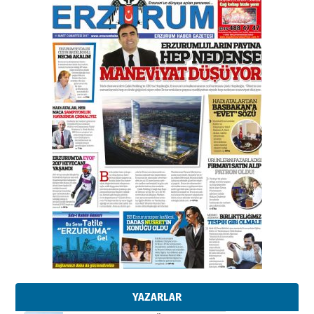
gazeteci… Dizginler kimin
elinde?
31 Mart 2026 Salı
A. Berhan Yılmaz
BİR BÖLÜM DEĞİL, BİR ÖMÜR
SEÇİYORSUNUZ… “NEDEN
ATATÜRK ÜNİVERSİTESİ?”
28 Temmuz 2026 Salı
Ahmet Gökhan YAZICI
Ahmed Yesevi’den bir Alperen…
”Reisimiz” idi… Hakka yürüdü.!
26 Mart 2026 Perşembe
Cem Bakırcı
Ardında bıraktığı hatıralarıyla
gönül adamı Faruk Terzioğlu!
13 Mayıs 2026 Çarşamba
Esat BİNDESEN
Başkan Sekmen’den Erzurum’a
bir vizyon proje daha!
02 Ağustos 2026 Pazar
YAZARLAR