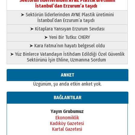
Sektörün liderlerinden AYNE Plastik üretimini
02 Ağustos 2026 Pazar
İstanbul’dan Erzurum’a taşıdı
➤ Sektörün liderlerinden AYNE Plastik üretimini
İstanbul’dan Erzurum’a taşıdı
➤ Kitaplara Yansıyan Erzurum Sevdası
➤ Yeni Bir Tutku: CHERY
➤ Kara Fatma’nın hayatı belgesel oldu
➤ Yüz Binlerce Vatandaşın İstihdam Edildiği Özel Güvenlik
Sektörünü İşin Ehline, Uzmanına Sordum
ANKET
Üzgünüm, şu anda etkin anket yok.
BAĞLANTILAR
Yayın Grubumuz
Ekonomiklik
Kadıköy Gazetesi
Kartal Gazetesi