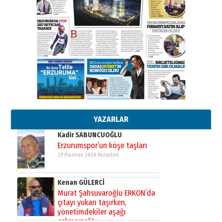
Ahmed Yesevi’den bir Alperen…
”Reisimiz” idi… Hakka yürüdü.!
26 Mart 2026 Perşembe
Cem Bakırcı
Ardında bıraktığı hatıralarıyla
gönül adamı Faruk Terzioğlu!
13 Mayıs 2026 Çarşamba
Esat BİNDESEN
Başkan Sekmen’den Erzurum’a
bir vizyon proje daha!
02 Ağustos 2026 Pazar
YAZARLAR
Kadir SABUNCUOĞLU
Erzurumspor’un köşe taşları
29 Haziran 2026 Pazartesi
Kenan GÜLERCİ
Murat Şahsuvaroğlu ERKON’da
çıtayı yukarı taşırken,
yönetimdekiler aşağı
çekmemeli!