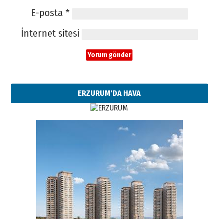
E-posta
*
İnternet sitesi
ERZURUM'DA HAVA
Esat BİNDESEN
Başkan Sekmen’den Erzurum’a
bir vizyon proje daha!