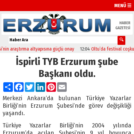
MENÜ ☰
nin araştırma altyapısına güçlü onay
12:04
Oltu’da festival coşkusu 
İspirli TYB Erzurum şube
Başkanı oldu.
Paylaş
Facebook
Twitter
LinkedIn
Pinterest
Email
Merkezi Ankara’da bulunan Türkiye Yazarlar
Birliği’nin Erzurum Şubesi’nde görev değişikliği
yaşandı.
Türkiye Yazarlar Birliği’nin 2004 yılında
Erzurum’da açılan Şubesi’nin 9 yıl boyunca