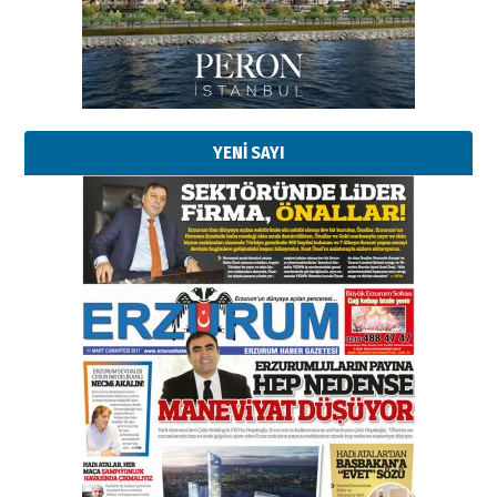
02 Ağustos 2026 Pazar
Kadir SABUNCUOĞLU
Erzurumspor’un köşe taşları
29 Haziran 2026 Pazartesi
YENİ SAYI
Kenan GÜLERCİ
Murat Şahsuvaroğlu ERKON’da
çıtayı yukarı taşırken,
yönetimdekiler aşağı
çekmemeli!
Orhan BOZKURT
17 Şubat 2026 Salı
Bir fotoğraf, bir şehir, bir
gazeteci… Dizginler kimin
elinde?
31 Mart 2026 Salı
A. Berhan Yılmaz
BİR BÖLÜM DEĞİL, BİR ÖMÜR
SEÇİYORSUNUZ… “NEDEN
ATATÜRK ÜNİVERSİTESİ?”
28 Temmuz 2026 Salı
Ahmet Gökhan YAZICI