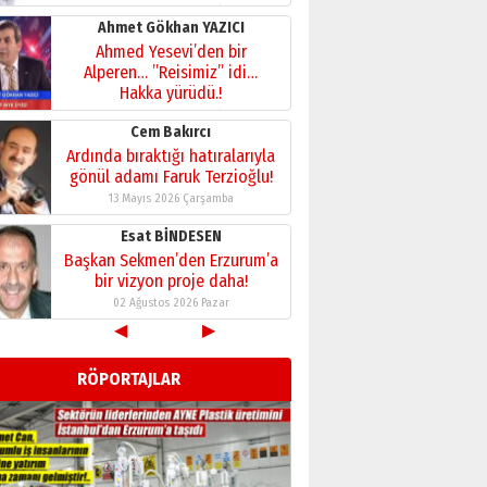
Kenan GÜLERCİ
Murat Şahsuvaroğlu ERKON’da
çıtayı yukarı taşırken,
yönetimdekiler aşağı
çekmemeli!
Orhan BOZKURT
17 Şubat 2026 Salı
Bir fotoğraf, bir şehir, bir
gazeteci… Dizginler kimin
elinde?
31 Mart 2026 Salı
A. Berhan Yılmaz
BİR BÖLÜM DEĞİL, BİR ÖMÜR
SEÇİYORSUNUZ… “NEDEN
ATATÜRK ÜNİVERSİTESİ?”
◀
▶
28 Temmuz 2026 Salı
Ahmet Gökhan YAZICI
RÖPORTAJLAR
Ahmed Yesevi’den bir
Alperen… ”Reisimiz” idi…
Hakka yürüdü.!
26 Mart 2026 Perşembe
Cem Bakırcı