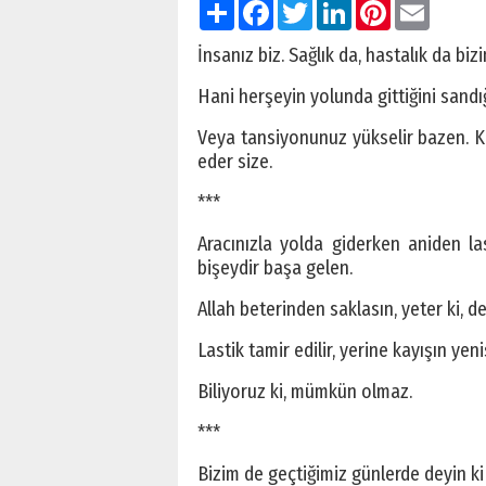
Paylaş
Facebook
Twitter
LinkedIn
Pinterest
Email
İnsanız biz. Sağlık da, hastalık da bizi
Hani herşeyin yolunda gittiğini sandığı
Veya tansiyonunuz yükselir bazen. Ki
eder size.
***
Aracınızla yolda giderken aniden la
bişeydir başa gelen.
Allah beterinden saklasın, yeter ki, 
Lastik tamir edilir, yerine kayışın y
Biliyoruz ki, mümkün olmaz.
***
Bizim de geçtiğimiz günlerde deyin ki 