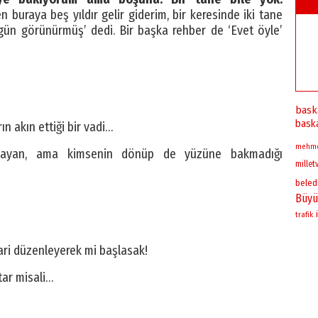
 buraya beş yıldır gelir giderim, bir keresinde iki tane
 gün görünürmüş’ dedi. Bir başka rehber de ‘Evet öyle’
bask
bask
ın akın ettiği bir vadi…
mehm
ynayan, ama kimsenin dönüp de yüzüne bakmadığı
milletv
beled
Büyü
trafik
ari düzenleyerek mi başlasak!
ftar misali…