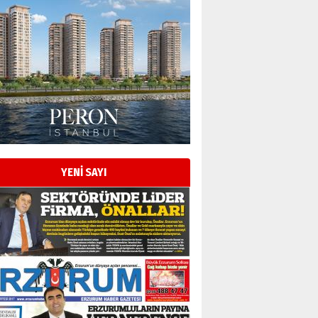
Esat BİNDESEN
Başkan Sekmen’den Erzurum’a
bir vizyon proje daha!
02 Ağustos 2026 Pazar
Kadir SABUNCUOĞLU
Erzurumspor’un köşe taşları
29 Haziran 2026 Pazartesi
YENİ SAYI
Kenan GÜLERCİ
Murat Şahsuvaroğlu ERKON’da
çıtayı yukarı taşırken,
yönetimdekiler aşağı
çekmemeli!
Orhan BOZKURT
17 Şubat 2026 Salı
Bir fotoğraf, bir şehir, bir
gazeteci… Dizginler kimin
elinde?