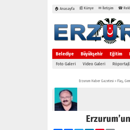
📰 Künye
✉ İletişim
☎ Rekla
🏠 Anasayfa
Belediye
Büyükşehir
Eğitim
Foto Galeri
Video Galeri
Röportajl
Erzurum Haber Gazetesi
»
Flaş
,
Gen
Erzurum’un