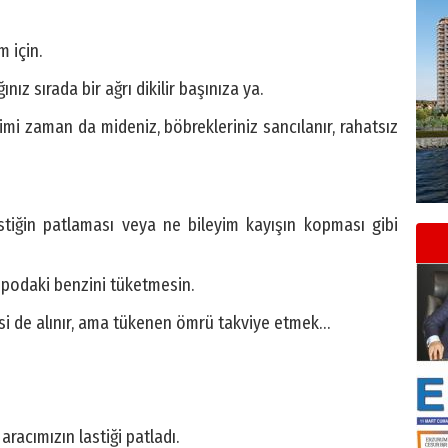
m için.
nız sırada bir ağrı dikilir başınıza ya.
mi zaman da mideniz, böbrekleriniz sancılanır, rahatsız
stiğin patlaması veya ne bileyim kayışın kopması gibi
depodaki benzini tüketmesin.
enisi de alınır, ama tükenen ömrü takviye etmek…
aracımızın lastiği patladı.