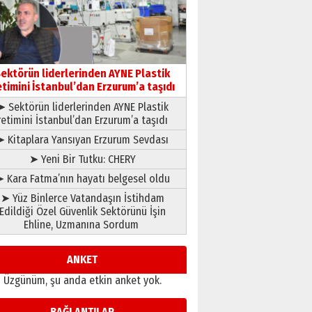
Ardında bıraktığı hatıralarıyla
gönül adamı Faruk Terzioğlu!
13 Mayıs 2026 Çarşamba
Esat BİNDESEN
Başkan Sekmen’den Erzurum’a
ektörün liderlerinden AYNE Plastik
bir vizyon proje daha!
etimini İstanbul’dan Erzurum’a taşıdı
02 Ağustos 2026 Pazar
➤ Sektörün liderlerinden AYNE Plastik
retimini İstanbul’dan Erzurum’a taşıdı
➤ Kitaplara Yansıyan Erzurum Sevdası
➤ Yeni Bir Tutku: CHERY
 Kara Fatma’nın hayatı belgesel oldu
➤ Yüz Binlerce Vatandaşın İstihdam
Edildiği Özel Güvenlik Sektörünü İşin
Ehline, Uzmanına Sordum
ANKET
Üzgünüm, şu anda etkin anket yok.
BAĞLANTILAR