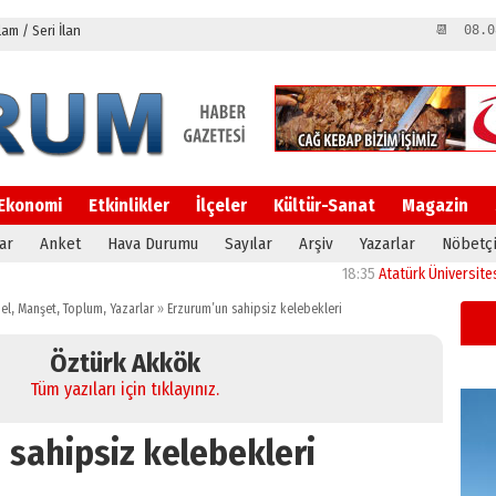
m / Seri İlan
📆 08.0
Ekonomi
Etkinlikler
İlçeler
Kültür-Sanat
Magazin
ar
Anket
Hava Durumu
Sayılar
Arşiv
Yazarlar
Nöbetçi
18:35
Atatürk Üniversitesi’nin araş
el
,
Manşet
,
Toplum
,
Yazarlar
»
Erzurum’un sahipsiz kelebekleri
Öztürk Akkök
Tüm yazıları için tıklayınız.
 sahipsiz kelebekleri