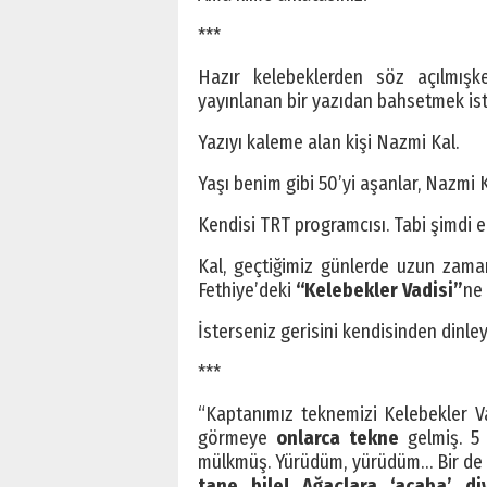
***
Hazır kelebeklerden söz açılmışke
yayınlanan bir yazıdan bahsetmek ist
Yazıyı kaleme alan kişi Nazmi Kal.
Yaşı benim gibi 50’yi aşanlar, Nazmi Ka
Kendisi TRT programcısı. Tabi şimdi e
Kal, geçtiğimiz günlerde uzun zama
Fethiye’deki
“Kelebekler Vadisi”
ne
İsterseniz gerisini kendisinden dinley
***
“Kaptanımız teknemizi Kelebekler Vad
görmeye
onlarca tekne
gelmiş. 5 
mülkmüş. Yürüdüm, yürüdüm… Bir de ‘
tane bile! Ağaçlara ‘acaba’ d