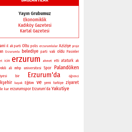
Yayın Grubumuz
Ekonomiklik
Kadıköy Gazetesi
Kartal Gazetesi
ani
Oltu
Aziziye
il
polis
ak parti
erzurumlular
proje
belediye
an
vali
oldu
Pasinler
parti
Erzurumlu
erzurum
ataturk
icin
ahmet
etti
ak
et
Palandöken
Spor
mhp
universitesi
ekili
ali
Erzurum'da
bir
iyesi
öğrenci
ve
kşehir
ziyaret
yeni
Eğitim
turkiye
kayak
Yakutiye
erzurumspor
Erzurum’da
ile
kar