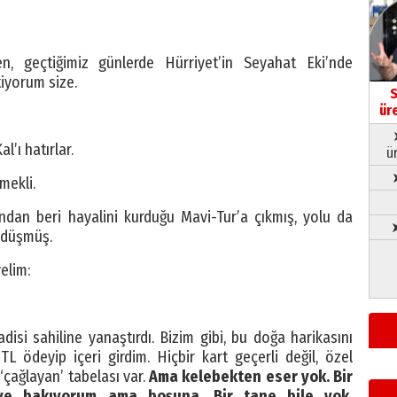
n, geçtiğimiz günlerde Hürriyet’in Seyahat Eki’nde
iyorum size.
S
ür
l’ı hatırlar.
ü
mekli.
ndan beri hayalini kurduğu Mavi-Tur’a çıkmış, yolu da
➤
 düşmüş.
elim:
isi sahiline yanaştırdı. Bizim gibi, bu doğa harikasını
TL ödeyip içeri girdim. Hiçbir kart geçerli değil, özel
çağlayan’ tabelası var.
Ama kelebekten eser yok. Bir
iye bakıyorum ama boşuna. Bir tane bile yok.