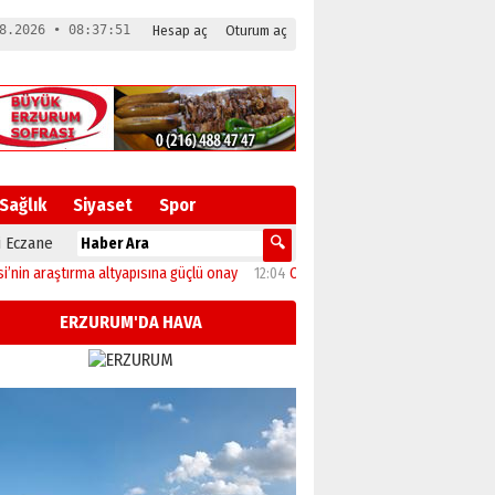
8.2026 • 08:37:52
Hesap aç
Oturum aç
Sağlık
Siyaset
Spor
 Eczane
tırma altyapısına güçlü onay
12:04
Oltu’da festival coşkusu konserle zirveye u
ERZURUM'DA HAVA