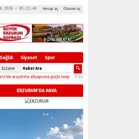
8.2026 • 05:22:41
Hesap aç
Oturum aç
Sağlık
Siyaset
Spor
 Eczane
araştırma altyapısına güçlü onay
12:04
Oltu’da festival coşkusu konserle zirvey
ERZURUM'DA HAVA