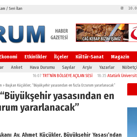
m / Seri İlan
📆 10.0
Ekonomi
Etkinlikler
İlçeler
Kültür-Sanat
Magazin
ar
Anket
Hava Durumu
Sayılar
Arşiv
Yazarlar
Nöbetçi
16:07
TRT’NİN BÖLGEYE AÇILAN SESİ
18:35
Atatürk Üniversitesi’nin 
m
»
Başkan Küçükler; “Büyükşehir yasasından en fazla Erzurum yararlanacak”
 “Büyükşehir yasasından en
zurum yararlanacak”
kanı Av. Ahmet Küçükler, Büyükşehir Yasası’ndan