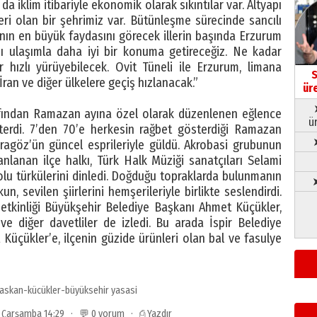
 da iklim itibariyle ekonomik olarak sıkıntılar var. Altyapı
leri olan bir şehrimiz var. Bütünleşme sürecinde sancılı
ın en büyük faydasını görecek illerin başında Erzurum
ını ulaşımla daha iyi bir konuma getireceğiz. Ne kadar
 hızlı yürüyebilecek. Ovit Tüneli ile Erzurum, limana
S
ran ve diğer ülkelere geçiş hızlanacak.”
ür
fından Ramazan ayına özel olarak düzenlenen eğlence
ü
sterdi. 7’den 70’e herkesin rağbet gösterdiği Ramazan
aragöz’ün güncel esprileriyle güldü. Akrobasi grubunun
nlanan ilçe halkı, Türk Halk Müziği sanatçıları Selami
u türkülerini dinledi. Doğduğu topraklarda bulunmanın
➤
 sevilen şiirlerini hemşerileriyle birlikte seslendirdi.
etkinliği Büyükşehir Belediye Başkanı Ahmet Küçükler,
e diğer davetliler de izledi. Bu arada İspir Belediye
çükler’e, ilçenin güzide ürünleri olan bal ve fasulye
askan-kücükler-büyüksehir yasasi
3 Çarşamba 14:29 · 💬 0 yorum ·
⎙ Yazdır