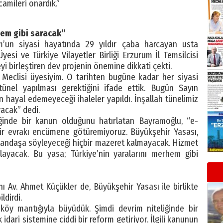
camileri onardık.”
hem gibi saracak”
um’un siyasi hayatında 29 yıldır çaba harcayan usta
yesi ve Türkiye Vilayetler Birliği Erzurum İl Temsilcisi
 birleştiren dev projenin önemine dikkati çekti.
 Meclisi üyesiyim. O tarihten bugüne kadar her siyasi
tünel yapılması gerektiğini ifade ettik. Bugün Sayın
hayal edemeyeceği ihaleler yapıldı. İnşallah tünelimiz
yacak” dedi.
iğinde bir kanun olduğunu hatırlatan Bayramoğlu, “e-
ir evrakı encümene götüremiyoruz. Büyükşehir Yasası,
vatandaşa söyleyeceği hiçbir mazeret kalmayacak. Hizmet
ayacak. Bu yasa; Türkiye’nin yaralarını merhem gibi
”
 Av. Ahmet Küçükler de, Büyükşehir Yasası ile birlikte
ldirdi.
 köy mantığıyla büyüdük. Şimdi devrim niteliğinde bir
 idari sistemine ciddi bir reform getiriyor. İlgili kanunun