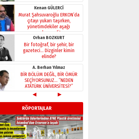
Kenan GÜLERCİ
Murat Şahsuvaroğlu ERKON’da
çıtayı yukarı taşırken,
yönetimdekiler aşağı
çekmemeli!
Orhan BOZKURT
17 Şubat 2026 Salı
Bir fotoğraf, bir şehir, bir
gazeteci… Dizginler kimin
elinde?
31 Mart 2026 Salı
A. Berhan Yılmaz
BİR BÖLÜM DEĞİL, BİR ÖMÜR
SEÇİYORSUNUZ… “NEDEN
ATATÜRK ÜNİVERSİTESİ?”
28 Temmuz 2026 Salı
◀
▶
Ahmet Gökhan YAZICI
Ahmed Yesevi’den bir
RÖPORTAJLAR
Alperen… ”Reisimiz” idi…
Hakka yürüdü.!
26 Mart 2026 Perşembe
Cem Bakırcı
Ardında bıraktığı hatıralarıyla