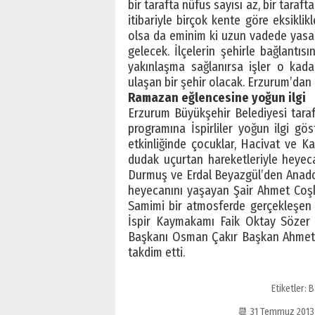
bir tarafta nüfus sayısı az, bir tarafta
itibariyle birçok kente göre eksiklik
olsa da eminim ki uzun vadede yasan
gelecek. İlçelerin şehirle bağlantıs
yakınlaşma sağlanırsa işler o kadar
ulaşan bir şehir olacak. Erzurum’dan İ
Ramazan eğlencesine yoğun ilgi
Erzurum Büyükşehir Belediyesi tara
programına İspirliler yoğun ilgi gö
etkinliğinde çocuklar, Hacivat ve K
dudak uçurtan hareketleriyle heyeca
Durmuş ve Erdal Beyazgül’den Anadol
heyecanını yaşayan Şair Ahmet Coşkun,
Samimi bir atmosferde gerçekleşen 
İspir Kaymakamı Faik Oktay Sözer v
Başkanı Osman Çakır Başkan Ahmet Kü
takdim etti.
Etiketler:
B
📆 31 Temmuz 201