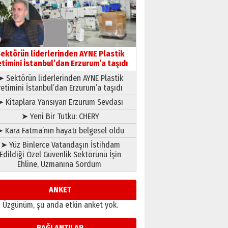
gönül adamı Faruk Terzioğlu!
13 Mayıs 2026 Çarşamba
Esat BİNDESEN
TRT’NİN BÖLGEYE AÇILAN SESİ
09 Ağustos 2026 Pazar
ektörün liderlerinden AYNE Plastik
etimini İstanbul’dan Erzurum’a taşıdı
➤ Sektörün liderlerinden AYNE Plastik
retimini İstanbul’dan Erzurum’a taşıdı
➤ Kitaplara Yansıyan Erzurum Sevdası
➤ Yeni Bir Tutku: CHERY
 Kara Fatma’nın hayatı belgesel oldu
➤ Yüz Binlerce Vatandaşın İstihdam
Edildiği Özel Güvenlik Sektörünü İşin
Ehline, Uzmanına Sordum
ANKET
Üzgünüm, şu anda etkin anket yok.
BAĞLANTILAR