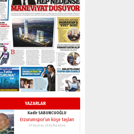
BİR BÖLÜM DEĞİL, BİR ÖMÜR
SEÇİYORSUNUZ… “NEDEN
ATATÜRK ÜNİVERSİTESİ?”
28 Temmuz 2026 Salı
Ahmet Gökhan YAZICI
Ahmed Yesevi’den bir
Alperen… ”Reisimiz” idi…
Hakka yürüdü.!
26 Mart 2026 Perşembe
Cem Bakırcı
Ardında bıraktığı hatıralarıyla
gönül adamı Faruk Terzioğlu!
13 Mayıs 2026 Çarşamba
Esat BİNDESEN
TRT’NİN BÖLGEYE AÇILAN SESİ
09 Ağustos 2026 Pazar
YAZARLAR
Kadir SABUNCUOĞLU
Erzurumspor’un köşe taşları
29 Haziran 2026 Pazartesi