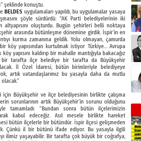
u” şeklinde konuştu.
ve
BELDES
uygulamaları yapıldı, bu uygulamalar yasaya
uşmasını şöyle sürdürdü: “AK Parti belediyelerinin iki
 altyapısını oluşturdu. Bugün şehirleri belli noktaya
kşehir arasında bütünleşme dönemine girdik. İspir’in en
antıyı kurma zamanına geldik. Yolu olmayan, çamurda
bir köy yapısından kurtulmak istiyor Türkiye… Avrupa
ık köy yapısını kaldırıp bir mahalle mantığıyla bakacağız
 bir tarafta ilçe belediye bir tarafta da Büyükşehir
acak. İl Özel İdaresi, bütün birimleriyle belediyeye
yok, artık vatandaşlarımız bu yasayla daha da mutlu
 olacak.”
için Büyükşehir ve ilçe belediyesinin birlikte çalışma
lerin sorunlarının artık Büyükşehir’in sorunu olduğunu
yle tamamladı: “Bundan sonra bütün ilçelerimizin
arak kabul edeceğiz. Asıl mesele birlikte hareket
si bütün ilçelerle bir bütündür. İspir ilçesi gelişmeden
. Çünkü il bir bütünü ifade ediyor. Bu yasayla ilgili
 ilimiz yaşayabilir. Bir tarafta çok büyük bir coğrafya,