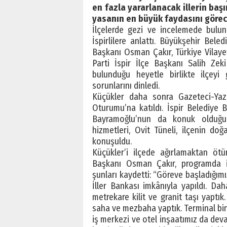
en fazla yararlanacak illerin baş
yasanın en büyük faydasını görec
İlçelerde gezi ve incelemede bulu
İspirlilere anlattı. Büyükşehir Bele
Başkanı Osman Çakır, Türkiye Vilayet
Parti İspir İlçe Başkanı Salih Zek
bulunduğu heyetle birlikte ilçey
sorunlarını dinledi.
Küçükler daha sonra Gazeteci-Yaza
Oturumu’na katıldı. İspir Belediye
Bayramoğlu’nun da konuk olduğu p
hizmetleri, Ovit Tüneli, ilçenin doğa
konuşuldu.
Küçükler’i ilçede ağırlamaktan öt
Başkanı Osman Çakır, programda ilç
şunları kaydetti: “Göreve başladığımız
İller Bankası imkânıyla yapıldı. Da
metrekare kilit ve granit taşı yaptık.
saha ve mezbaha yaptık. Terminal bin
iş merkezi ve otel inşaatımız da dev