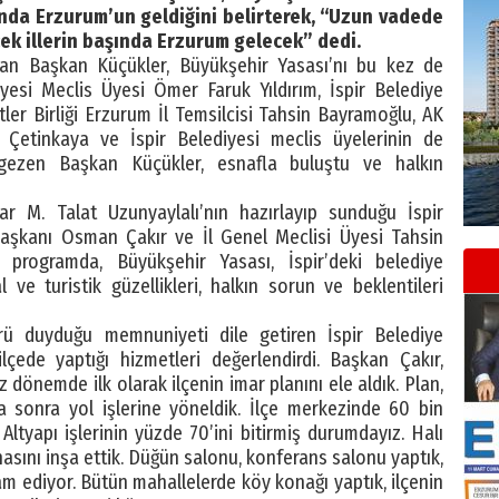
ında Erzurum’un geldiğini belirterek, “Uzun vadede
ek illerin başında Erzurum gelecek” dedi.
nan Başkan Küçükler, Büyükşehir Yasası’nı bu kez de
diyesi Meclis Üyesi Ömer Faruk Yıldırım, İspir Belediye
ler Birliği Erzurum İl Temsilcisi Tahsin Bayramoğlu, AK
i Çetinkaya ve İspir Belediyesi meclis üyelerinin de
i gezen Başkan Küçükler, esnafla buluştu ve halkın
r M. Talat Uzunyaylalı’nın hazırlayıp sunduğu İspir
 Başkanı Osman Çakır ve İl Genel Meclisi Üyesi Tahsin
rogramda, Büyükşehir Yasası, İspir’deki belediye
l ve turistik güzellikleri, halkın sorun ve beklentileri
ürü duyduğu memnuniyeti dile getiren İspir Belediye
ede yaptığı hizmetleri değerlendirdi. Başkan Çakır,
 dönemde ilk olarak ilçenin imar planını ele aldık. Plan,
ha sonra yol işlerine yöneldik. İlçe merkezinde 60 bin
 Altyapı işlerinin yüzde 70’ini bitirmiş durumdayız. Halı
asını inşa ettik. Düğün salonu, konferans salonu yaptık,
am ediyor. Bütün mahallelerde köy konağı yaptık, ilçenin