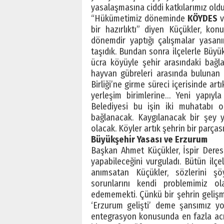
yasalaşmasına ciddi katkılarımız old
“Hükümetimiz döneminde
KÖYDES
bir hazırlıktı” diyen Küçükler, kon
dönemdir yaptığı çalışmalar yasanın
taşıdık. Bundan sonra ilçelerle Büyü
ücra köyüyle şehir arasındaki bağl
hayvan gübreleri arasında bulunan 
Birliği’ne girme süreci içerisinde art
yerleşim birimlerine… Yeni yapıyla
Belediyesi bu işin iki muhatabı ol
bağlanacak. Kaygılanacak bir şey 
olacak. Köyler artık şehrin bir parçası
Büyükşehir Yasası ve Erzurum
Başkan Ahmet Küçükler, İspir Deresi 
yapabileceğini vurguladı. Bütün ilçe
anımsatan Küçükler, sözlerini şö
sorunlarını kendi problemimiz ol
edememekti. Çünkü bir şehrin gelişme
‘Erzurum gelişti’ deme şansımız yok
entegrasyon konusunda en fazla acıyı