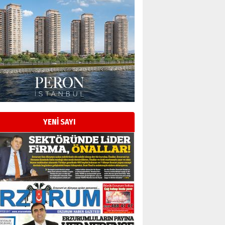
Esat BİNDESEN
TRT’NİN BÖLGEYE AÇILAN SESİ
09 Ağustos 2026 Pazar
Kadir SABUNCUOĞLU
Erzurumspor’un köşe taşları
29 Haziran 2026 Pazartesi
YENİ SAYI
Kenan GÜLERCİ
Murat Şahsuvaroğlu ERKON’da
çıtayı yukarı taşırken,
yönetimdekiler aşağı
çekmemeli!
Orhan BOZKURT
17 Şubat 2026 Salı
Bir fotoğraf, bir şehir, bir
gazeteci… Dizginler kimin
elinde?
31 Mart 2026 Salı
A. Berhan Yılmaz