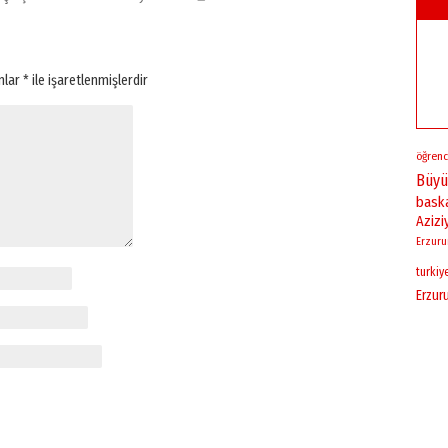
anlar
*
ile işaretlenmişlerdir
öğrenc
Büyü
bask
Azizi
Erzur
turkiy
Erzur