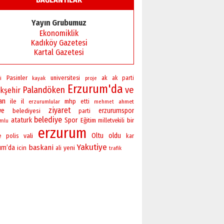
Yayın Grubumuz
Ekonomiklik
Kadıköy Gazetesi
Kartal Gazetesi
Pasinler
universitesi
i
ak
ak parti
kayak
proje
Erzurum'da
Palandöken
ve
kşehir
an
ile
il
mhp
erzurumlular
etti
ahmet
mehmet
ziyaret
ye
erzurumspor
belediyesi
parti
belediye
ataturk
Spor
bir
Eğitim
milletvekili
umlu
erzurum
vali
Oltu
oldu
polis
e
kar
Yakutiye
baskani
um’da
yeni
icin
ali
trafik