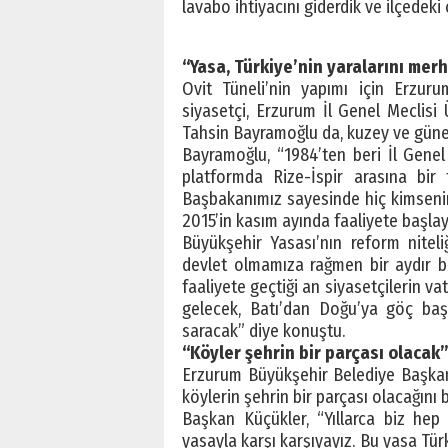
lavabo ihtiyacını giderdik ve ilçedeki 
“Yasa, Türkiye’nin yaralarını mer
Ovit Tüneli’nin yapımı için Erzur
siyasetçi, Erzurum İl Genel Meclisi Ü
Tahsin Bayramoğlu da, kuzey ve güneyi
Bayramoğlu, “1984’ten beri İl Genel
platformda Rize-İspir arasına bir 
Başbakanımız sayesinde hiç kimsenin 
2015’in kasım ayında faaliyete başla
Büyükşehir Yasası’nın reform nitel
devlet olmamıza rağmen bir aydır b
faaliyete geçtiği an siyasetçilerin 
gelecek, Batı’dan Doğu’ya göç başl
saracak” diye konuştu.
“Köyler şehrin bir parçası olacak
Erzurum Büyükşehir Belediye Başkanı
köylerin şehrin bir parçası olacağını bi
Başkan Küçükler, “Yıllarca biz hep
yasayla karşı karşıyayız. Bu yasa Türk