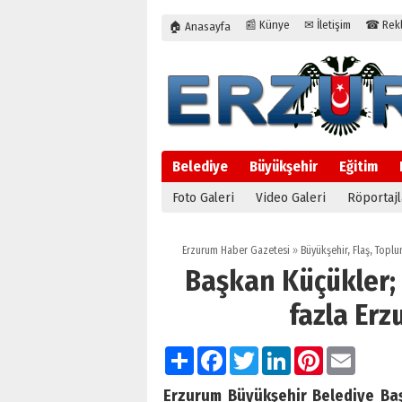
📰 Künye
✉ İletişim
☎ Rekla
🏠 Anasayfa
Belediye
Büyükşehir
Eğitim
Foto Galeri
Video Galeri
Röportajl
Erzurum Haber Gazetesi
»
Büyükşehir
,
Flaş
,
Toplu
Başkan Küçükler;
fazla Er
Paylaş
Facebook
Twitter
LinkedIn
Pinterest
Email
Erzurum Büyükşehir Belediye Baş