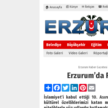
📰 Künye
✉ İletişim
☎ Rekla
🏠 Anasayfa
Belediye
Büyükşehir
Eğitim
Foto Galeri
Video Galeri
Röportajl
Erzurum Haber Gazetesi
Erzurum’da 
Paylaş
Facebook
Twitter
LinkedIn
Pinterest
Email
İslamiyet’i kabul ettiği 10. As
kültürel özelliklerimizi katan
niteliklerle yüz yıllardır kutlamak