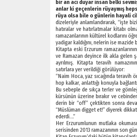
bir an acı duyar insan belki sevmi
anlar ki geçenlerin rüyaymış hep
rüya olsa bile o günlerin hayali c
dizeleriyle anlamlandırarak, “işte bi
hatıralar ve hatırlatmalar kitabı ol
ramazanlarının kültürel kodlarını öğ
yadigar kaldığını, nelerin ise mazide b
Kitapta eski Erzurum ramazanlarının
ve Ramazan deyince ilk akla gelen ş
ayrılmış. Kitapta teravih namazını
satırlara yer verildiği görülüyor:
“Naim Hoca, yaz sıcağında teravih ö
hop kalkar, anlattığı konuyla bağlant
Bu sebeple de sıkça terler ve gömleğ
kürsünün üzerine bırakır ve cebinden m
derin bir “off” çektikten sonra deva
“Müslüman digget et!” diyerek dikkati
ederdi….”
Her Erzurumlunun mutlaka okuması g
serisinden 2013 ramazanının son günl
Kitap Erzurum’daki bütün kitapçılarda