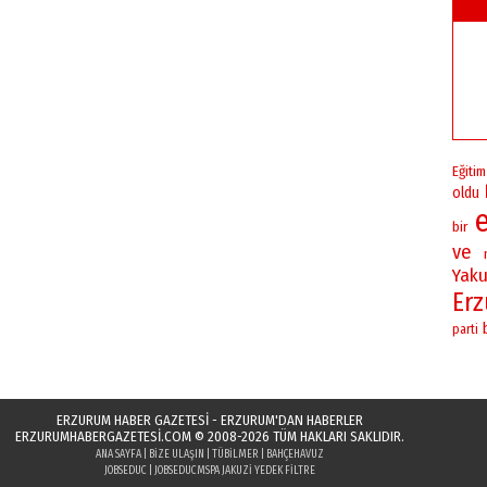
Eğitim
oldu
bir
ve
Yaku
Er
parti
ERZURUM HABER GAZETESİ - ERZURUM'DAN HABERLER
ERZURUMHABERGAZETESI.COM
© 2008-2026 TÜM HAKLARI SAKLIDIR.
ANA SAYFA
|
BIZE ULAŞIN
|
TÜBILMER
|
BAHÇEHAVUZ
JOBSEDUC
|
JOBSEDUC
MSPA JAKUZI YEDEK FILTRE