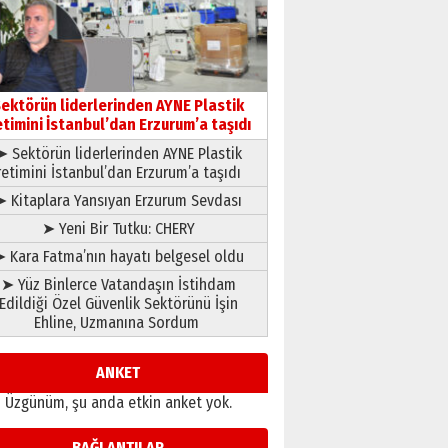
gönül adamı Faruk Terzioğlu!
13 Mayıs 2026 Çarşamba
Esat BİNDESEN
Başkan Sekmen’den Erzurum’a
bir vizyon proje daha!
ektörün liderlerinden AYNE Plastik
02 Ağustos 2026 Pazar
etimini İstanbul’dan Erzurum’a taşıdı
➤ Sektörün liderlerinden AYNE Plastik
retimini İstanbul’dan Erzurum’a taşıdı
➤ Kitaplara Yansıyan Erzurum Sevdası
➤ Yeni Bir Tutku: CHERY
 Kara Fatma’nın hayatı belgesel oldu
➤ Yüz Binlerce Vatandaşın İstihdam
Edildiği Özel Güvenlik Sektörünü İşin
Ehline, Uzmanına Sordum
ANKET
Üzgünüm, şu anda etkin anket yok.
BAĞLANTILAR