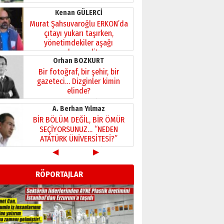
Kenan GÜLERCİ
Murat Şahsuvaroğlu ERKON’da
çıtayı yukarı taşırken,
yönetimdekiler aşağı
çekmemeli!
Orhan BOZKURT
17 Şubat 2026 Salı
Bir fotoğraf, bir şehir, bir
gazeteci… Dizginler kimin
elinde?
31 Mart 2026 Salı
A. Berhan Yılmaz
BİR BÖLÜM DEĞİL, BİR ÖMÜR
SEÇİYORSUNUZ… “NEDEN
ATATÜRK ÜNİVERSİTESİ?”
28 Temmuz 2026 Salı
◀
▶
Ahmet Gökhan YAZICI
Ahmed Yesevi’den bir
RÖPORTAJLAR
Alperen… ”Reisimiz” idi…
Hakka yürüdü.!
26 Mart 2026 Perşembe
Cem Bakırcı
Ardında bıraktığı hatıralarıyla