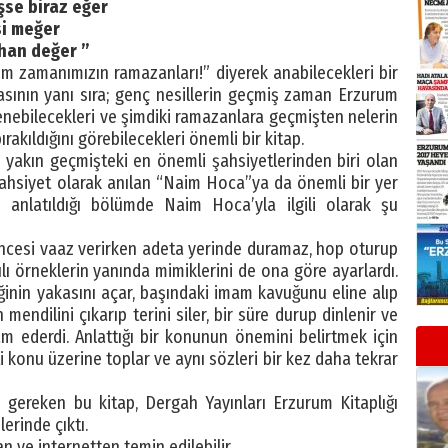
şse biraz eğer
si meğer
ihan değer ”
zim zamanımızın ramazanları!” diyerek anabilecekleri bir
masının yanı sıra; genç nesillerin geçmiş zaman Erzurum
renebilecekleri ve şimdiki ramazanlara geçmişten nelerin
ırakıldığını görebilecekleri önemli bir kitap.
 yakın geçmişteki en önemli şahsiyetlerinden biri olan
ahsiyet olarak anılan “Naim Hoca”ya da önemli bir yer
n anlatıldığı bölümde Naim Hoca’yla ilgili olarak şu
ncesi vaaz verirken adeta yerinde duramaz, hop oturup
ılı örneklerin yanında mimiklerini de ona göre ayarlardı.
inin yakasını açar, başındaki imam kavuğunu eline alıp
endilini çıkarıp terini siler, bir süre durup dinlenir ve
m ederdi. Anlattığı bir konunun önemini belirtmek için
 konu üzerine toplar ve aynı sözleri bir kez daha tekrar
ereken bu kitap, Dergah Yayınları Erzurum Kitaplığı
erinde çıktı.
n ve internetten temin edilebilir.