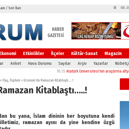
m / Seri İlan
📆 08.0
Ekonomi
Etkinlikler
İlçeler
Kültür-Sanat
Magazin
ar
Anket
Hava Durumu
Sayılar
Arşiv
Yazarlar
Nöbetçi
18:35
Atatürk Üniversitesi’nin araştırma altyapısına
»
Flaş
,
Toplum
»
Erzurum’da Ramazan Kitablaştı…..!
Ramazan Kitablaştı…..!
ırdan bu yana, İslam dininin her boyutuna kendi
 milletimiz, ramazan ayını da yine kendine özgü
tadır.