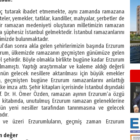
ruç tutarak ibadet etmemekte, aynı zamanda ramazana
eler, yemekler, tatlılar, kandiller, mahyalar, şerbetler de
Bir ramazan medeniyeti oluşturan milletimizin ramazan
nda şüphesiz İstanbul gelmektedir. İstanbul ramazanlarını
rimizde bulunmaktadır.
l’dan sonra akla gelen şehirlerimizin başında Erzurum
Erzurum, ülkemizde ramazanın geçmişten günümüze gelen
el şehirdir. Böyle olmakla birlikte bugüne kadar Erzurum
lmamıştı. Yaptığı araştırmalar ve kaleme aldığı değerli
ünün gelecek nesillere aktarılması için büyük emekler
, geçmişten bugüne Erzurum ramazanlarını anlattığı
e imza attı. Şehir kitapları içerisinde İstanbul dışındaki
of. Dr. H. Ömer Özden, ramazan ayının Erzurum’a özgü
ığı kitabında, unutulmuş Erzurum ramazan geleneklerine
nün yeni nesiller tarafından tanınmasına ve gelecek
dır.
 ve üzeri Erzurumluların, geçmiş zaman Erzurum
an değer