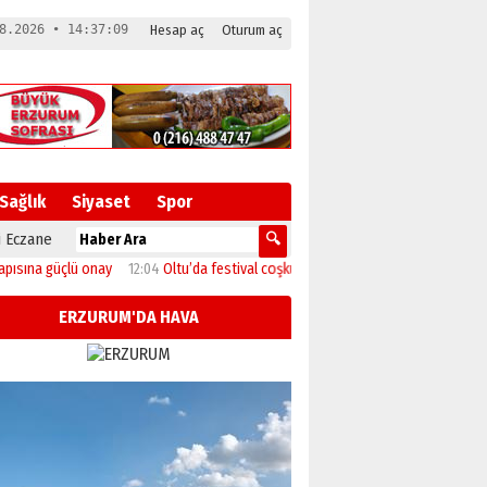
8.2026 • 14:37:10
Hesap aç
Oturum aç
Sağlık
Siyaset
Spor
 Eczane
 güçlü onay
12:04
Oltu’da festival coşkusu konserle zirveye ulaştı
11:46
Başk
ERZURUM'DA HAVA