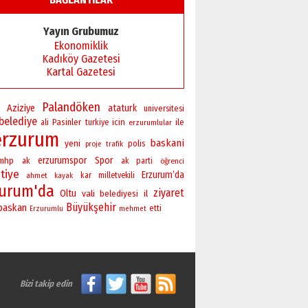
Yayın Grubumuz
Ekonomiklik
Kadıköy Gazetesi
Kartal Gazetesi
Palandöken
Aziziye
ataturk
universitesi
belediye
Pasinler
icin
ile
ali
turkiye
erzurumlular
erzurum
baskani
yeni
polis
proje
trafik
erzurumspor
Spor
mhp
ak
ak parti
öğrenci
tiye
Erzurum’da
ahmet
kar
milletvekili
kayak
zurum'da
ziyaret
Oltu
vali
belediyesi
il
Büyükşehir
baskan
etti
Erzurumlu
mehmet
Bizi takip edin