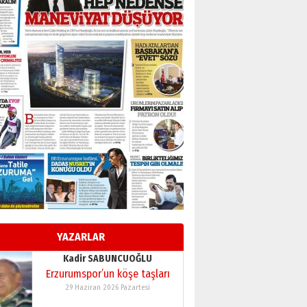
BİR BÖLÜM DEĞİL, BİR ÖMÜR
SEÇİYORSUNUZ… “NEDEN
ATATÜRK ÜNİVERSİTESİ?”
28 Temmuz 2026 Salı
Ahmet Gökhan YAZICI
Ahmed Yesevi’den bir
Alperen… ”Reisimiz” idi…
Hakka yürüdü.!
26 Mart 2026 Perşembe
Cem Bakırcı
Ardında bıraktığı hatıralarıyla
gönül adamı Faruk Terzioğlu!
13 Mayıs 2026 Çarşamba
Esat BİNDESEN
Başkan Sekmen’den Erzurum’a
bir vizyon proje daha!
YAZARLAR
02 Ağustos 2026 Pazar
Kadir SABUNCUOĞLU
Erzurumspor’un köşe taşları
29 Haziran 2026 Pazartesi