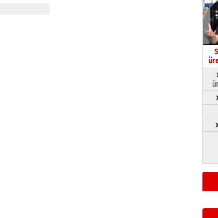
S
ür
ü
➤