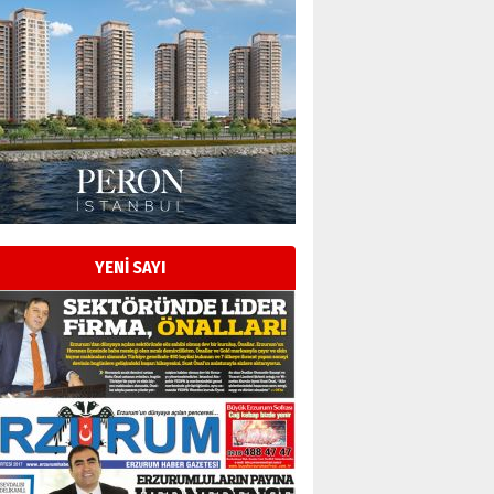
Esat BİNDESEN
Başkan Sekmen’den Erzurum’a
bir vizyon proje daha!
02 Ağustos 2026 Pazar
Kadir SABUNCUOĞLU
Erzurumspor’un köşe taşları
29 Haziran 2026 Pazartesi
YENİ SAYI
Kenan GÜLERCİ
Murat Şahsuvaroğlu ERKON’da
çıtayı yukarı taşırken,
yönetimdekiler aşağı
çekmemeli!
Orhan BOZKURT
17 Şubat 2026 Salı
Bir fotoğraf, bir şehir, bir
gazeteci… Dizginler kimin
elinde?
31 Mart 2026 Salı
A. Berhan Yılmaz