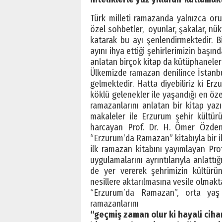
Türk milleti ramazanda yalnızca o
özel sohbetler, oyunlar, şakalar, nükt
katarak bu ayı şenlendirmektedir. 
ayını ihya ettiği şehirlerimizin başı
anlatan birçok kitap da kütüphanele
Ülkemizde ramazan denilince İstanbu
gelmektedir. Hatta diyebiliriz ki 
köklü gelenekler ile yaşandığı en öz
ramazanlarını anlatan bir kitap yazı
makaleler ile Erzurum şehir kültür
harcayan Prof. Dr. H. Ömer Özden
“Erzurum’da Ramazan” kitabıyla bir ilk
ilk ramazan kitabını yayımlayan Pr
uygulamalarını ayrıntılarıyla anlatt
de yer vererek şehrimizin kültürü
nesillere aktarılmasına vesile olmakta
“Erzurum’da Ramazan”, orta yaş
ramazanlarını
“geçmiş zaman olur ki hayali cih