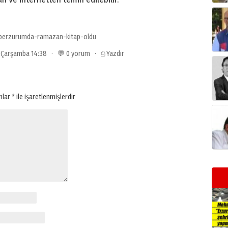
perzurumda-ramazan-kitap-oldu
3 Çarşamba 14:38 · 💬 0 yorum ·
⎙ Yazdır
anlar
*
ile işaretlenmişlerdir