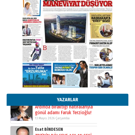
SEÇİYORSUNUZ… “NEDEN
ATATÜRK ÜNİVERSİTESİ?”
28 Temmuz 2026 Salı
Ahmet Gökhan YAZICI
Ahmed Yesevi’den bir Alperen…
”Reisimiz” idi… Hakka yürüdü.!
26 Mart 2026 Perşembe
Cem Bakırcı
Ardında bıraktığı hatıralarıyla
gönül adamı Faruk Terzioğlu!
13 Mayıs 2026 Çarşamba
Esat BİNDESEN
TRT’NİN BÖLGEYE AÇILAN SESİ
09 Ağustos 2026 Pazar
YAZARLAR
Kadir SABUNCUOĞLU
Erzurumspor’un köşe taşları
29 Haziran 2026 Pazartesi