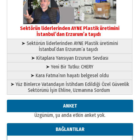
13 Mayıs 2026 Çarşamba
Esat BİNDESEN
TRT’NİN BÖLGEYE AÇILAN SESİ
09 Ağustos 2026 Pazar
Sektörün liderlerinden AYNE Plastik üretimini
İstanbul’dan Erzurum’a taşıdı
➤ Sektörün liderlerinden AYNE Plastik üretimini
İstanbul’dan Erzurum’a taşıdı
➤ Kitaplara Yansıyan Erzurum Sevdası
➤ Yeni Bir Tutku: CHERY
➤ Kara Fatma’nın hayatı belgesel oldu
➤ Yüz Binlerce Vatandaşın İstihdam Edildiği Özel Güvenlik
Sektörünü İşin Ehline, Uzmanına Sordum
ANKET
Üzgünüm, şu anda etkin anket yok.
BAĞLANTILAR