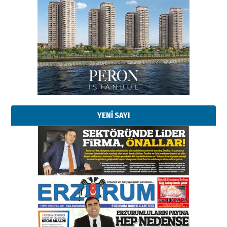
Esat BİNDESEN
TRT’NİN BÖLGEYE AÇILAN SESİ
09 Ağustos 2026 Pazar
Kadir SABUNCUOĞLU
Erzurumspor’un köşe taşları
29 Haziran 2026 Pazartesi
YENİ SAYI
Kenan GÜLERCİ
Murat Şahsuvaroğlu ERKON’da
çıtayı yukarı taşırken,
yönetimdekiler aşağı
çekmemeli!
Orhan BOZKURT
17 Şubat 2026 Salı
Bir fotoğraf, bir şehir, bir
gazeteci… Dizginler kimin
elinde?
31 Mart 2026 Salı
A. Berhan Yılmaz
BİR BÖLÜM DEĞİL, BİR ÖMÜR