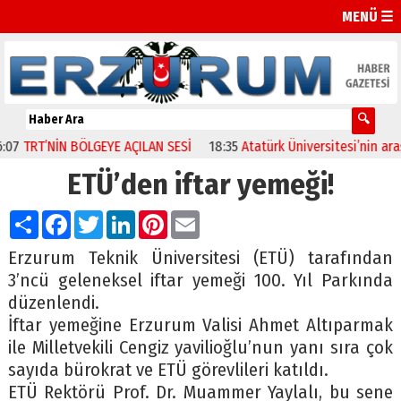
MENÜ ☰
TRT’NİN BÖLGEYE AÇILAN SESİ
18:35
Atatürk Üniversitesi’nin araştı
ETÜ’den iftar yemeği!
Paylaş
Facebook
Twitter
LinkedIn
Pinterest
Email
Erzurum Teknik Üniversitesi (ETÜ) tarafından
3’ncü geleneksel iftar yemeği 100. Yıl Parkında
düzenlendi.
İftar yemeğine Erzurum Valisi Ahmet Altıparmak
ile Milletvekili Cengiz yavilioğlu’nun yanı sıra çok
sayıda bürokrat ve ETÜ görevlileri katıldı.
ETÜ Rektörü Prof. Dr. Muammer Yaylalı, bu sene