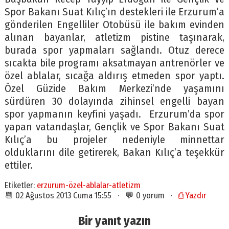
Spor Bakanı Suat Kılıç’ın destekleri ile Erzurum’a
gönderilen Engelliler Otobüsü ile bakım evinden
alınan bayanlar, atletizm pistine taşınarak,
burada spor yapmaları sağlandı. Otuz derece
sıcakta bile programı aksatmayan antrenörler ve
özel ablalar, sıcağa aldırış etmeden spor yaptı.
Özel Güzide Bakım Merkezi’nde yaşamını
sürdüren 30 dolayında zihinsel engelli bayan
spor yapmanın keyfini yaşadı. Erzurum’da spor
yapan vatandaşlar, Gençlik ve Spor Bakanı Suat
Kılıç’a bu projeler nedeniyle minnettar
olduklarını dile getirerek, Bakan Kılıç’a teşekkür
ettiler.
Etiketler:
erzurum-özel-ablalar-atletizm
📆 02 Ağustos 2013 Cuma 15:55 · 💬 0 yorum ·
⎙ Yazdır
Bir yanıt yazın