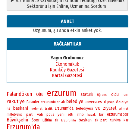
➤ Yüz Binlerce Vatandaşın İstihdam Edildiği Özel Güvenlik
Sektörünü İşin Ehline, Uzmanına Sordum
ANKET
Üzgünüm, şu anda etkin anket yok.
BAĞLANTILAR
Yayın Grubumuz
Ekonomiklik
Kadıköy Gazetesi
Kartal Gazetesi
erzurum
Palandöken
Oltu
ataturk
oldu
icin
öğrenci
Yakutiye
belediye
Aziziye
Pasinler
universitesi
il
erzurumlular
ali
proje
ve
ziyaret
baskani
Erzurum’da
ile
belediyesi
ahmet
mehmet
trafik
vali
yeni
bir
erzurumspor
polis
mhp
milletvekili
parti
etti
kayak
Büyükşehir
baskan
Spor
Eğitim
ak
ak parti
turkiye
kar
Erzurumlu
Erzurum'da