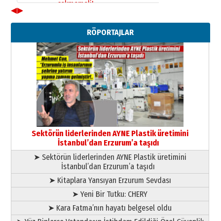
28 Temmuz 2026 Salı
◀
▶
Ahmet Gökhan YAZICI
Ahmed Yesevi’den bir Alperen…
RÖPORTAJLAR
”Reisimiz” idi… Hakka yürüdü.!
26 Mart 2026 Perşembe
Cem Bakırcı
Ardında bıraktığı hatıralarıyla
gönül adamı Faruk Terzioğlu!
13 Mayıs 2026 Çarşamba
Esat BİNDESEN
Başkan Sekmen’den Erzurum’a
bir vizyon proje daha!
Sektörün liderlerinden AYNE Plastik üretimini
02 Ağustos 2026 Pazar
İstanbul’dan Erzurum’a taşıdı
➤ Sektörün liderlerinden AYNE Plastik üretimini
İstanbul’dan Erzurum’a taşıdı
➤ Kitaplara Yansıyan Erzurum Sevdası
➤ Yeni Bir Tutku: CHERY
➤ Kara Fatma’nın hayatı belgesel oldu