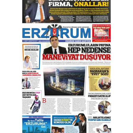
çıtayı yukarı taşırken,
yönetimdekiler aşağı
çekmemeli!
Orhan BOZKURT
17 Şubat 2026 Salı
Bir fotoğraf, bir şehir, bir
gazeteci… Dizginler kimin
elinde?
31 Mart 2026 Salı
A. Berhan Yılmaz
BİR BÖLÜM DEĞİL, BİR ÖMÜR
SEÇİYORSUNUZ… “NEDEN
ATATÜRK ÜNİVERSİTESİ?”
28 Temmuz 2026 Salı
Ahmet Gökhan YAZICI
Ahmed Yesevi’den bir Alperen…
”Reisimiz” idi… Hakka yürüdü.!
26 Mart 2026 Perşembe
Cem Bakırcı
Ardında bıraktığı hatıralarıyla
gönül adamı Faruk Terzioğlu!
13 Mayıs 2026 Çarşamba
Esat BİNDESEN