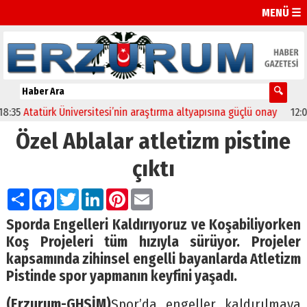
MENÜ ☰
5
Atatürk Üniversitesi’nin araştırma altyapısına güçlü onay
12:04
Ol
Özel Ablalar atletizm pistine
çıktı
Paylaş
Facebook
Twitter
LinkedIn
Pinterest
Email
Sporda Engelleri Kaldırıyoruz ve Koşabiliyorken
Koş Projeleri tüm hızıyla sürüyor. Projeler
kapsamında zihinsel engelli bayanlarda Atletizm
Pistinde spor yapmanın keyfini yaşadı.
(Erzurum-GHSİM)
Spor’da engeller kaldırılmaya