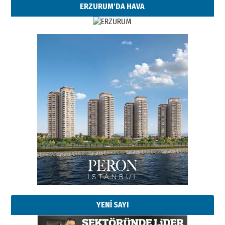
ERZURUM'DA HAVA
Esat BİNDESEN
Başkan Sekmen’den Erzurum’a
bir vizyon proje daha!
02 Ağustos 2026 Pazar
Kadir SABUNCUOĞLU
Erzurumspor’un köşe taşları
29 Haziran 2026 Pazartesi
YENİ SAYI
Kenan GÜLERCİ
Murat Şahsuvaroğlu ERKON’da