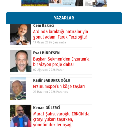
Başkan Sekmen’den Erzurum’a
bir vizyon proje daha!
02 Ağustos 2026 Pazar
YAZARLAR
Kadir SABUNCUOĞLU
Erzurumspor’un köşe taşları
29 Haziran 2026 Pazartesi
Kenan GÜLERCİ
Murat Şahsuvaroğlu ERKON’da
çıtayı yukarı taşırken,
yönetimdekiler aşağı
çekmemeli!
Orhan BOZKURT
17 Şubat 2026 Salı
Bir fotoğraf, bir şehir, bir
gazeteci… Dizginler kimin
elinde?
31 Mart 2026 Salı
A. Berhan Yılmaz
BİR BÖLÜM DEĞİL, BİR ÖMÜR
SEÇİYORSUNUZ… “NEDEN
ATATÜRK ÜNİVERSİTESİ?”