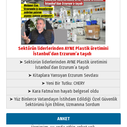
Kenan GÜLERCİ
Murat Şahsuvaroğlu ERKON’da
çıtayı yukarı taşırken,
yönetimdekiler aşağı
çekmemeli!
Orhan BOZKURT
17 Şubat 2026 Salı
Bir fotoğraf, bir şehir, bir
gazeteci… Dizginler kimin
Sektörün liderlerinden AYNE Plastik üretimini
elinde?
İstanbul’dan Erzurum’a taşıdı
31 Mart 2026 Salı
➤ Sektörün liderlerinden AYNE Plastik üretimini
A. Berhan Yılmaz
İstanbul’dan Erzurum’a taşıdı
BİR BÖLÜM DEĞİL, BİR ÖMÜR
SEÇİYORSUNUZ… “NEDEN
➤ Kitaplara Yansıyan Erzurum Sevdası
ATATÜRK ÜNİVERSİTESİ?”
➤ Yeni Bir Tutku: CHERY
28 Temmuz 2026 Salı
Ahmet Gökhan YAZICI
➤ Kara Fatma’nın hayatı belgesel oldu
Ahmed Yesevi’den bir Alperen…
➤ Yüz Binlerce Vatandaşın İstihdam Edildiği Özel Güvenlik
”Reisimiz” idi… Hakka yürüdü.!
Sektörünü İşin Ehline, Uzmanına Sordum
26 Mart 2026 Perşembe
Cem Bakırcı
ANKET
Ardında bıraktığı hatıralarıyla