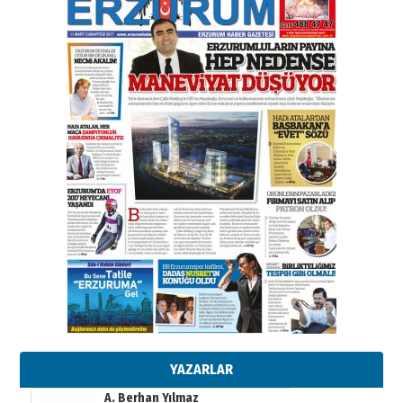
Esat BİNDESEN
Başkan Sekmen’den Erzurum’a
bir vizyon proje daha!
02 Ağustos 2026 Pazar
Kadir SABUNCUOĞLU
Erzurumspor’un köşe taşları
29 Haziran 2026 Pazartesi
Kenan GÜLERCİ
Murat Şahsuvaroğlu ERKON’da
çıtayı yukarı taşırken,
yönetimdekiler aşağı
çekmemeli!
Orhan BOZKURT
17 Şubat 2026 Salı
Bir fotoğraf, bir şehir, bir
gazeteci… Dizginler kimin
elinde?
YAZARLAR
31 Mart 2026 Salı
A. Berhan Yılmaz