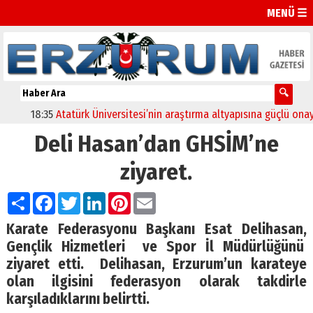
MENÜ ☰
18:35
Atatürk Üniversitesi’nin araştırma altyapısına güçlü onay
Deli Hasan’dan GHSİM’ne
ziyaret.
Paylaş
Facebook
Twitter
LinkedIn
Pinterest
Email
Karate Federasyonu Başkanı Esat Delihasan,
Gençlik Hizmetleri ve Spor İl Müdürlüğünü
ziyaret etti. Delihasan, Erzurum’un karateye
olan ilgisini federasyon olarak takdirle
karşıladıklarını belirtti.