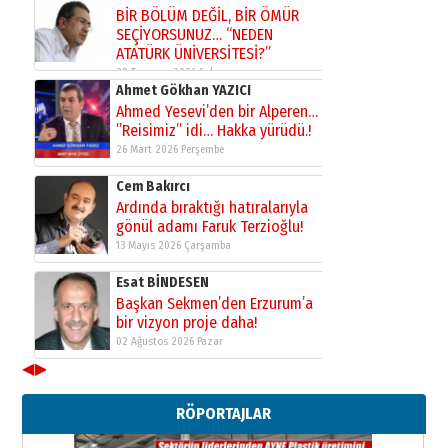
BİR BÖLÜM DEĞİL, BİR ÖMÜR
SEÇİYORSUNUZ… “NEDEN
ATATÜRK ÜNİVERSİTESİ?”
28 Temmuz 2026 Salı
Ahmet Gökhan YAZICI
Ahmed Yesevi’den bir Alperen…
”Reisimiz” idi… Hakka yürüdü.!
26 Mart 2026 Perşembe
Cem Bakırcı
Ardında bıraktığı hatıralarıyla
gönül adamı Faruk Terzioğlu!
13 Mayıs 2026 Çarşamba
Esat BİNDESEN
Başkan Sekmen’den Erzurum’a
bir vizyon proje daha!
02 Ağustos 2026 Pazar
◀
▶
Kadir SABUNCUOĞLU
Erzurumspor’un köşe taşları
RÖPORTAJLAR
29 Haziran 2026 Pazartesi