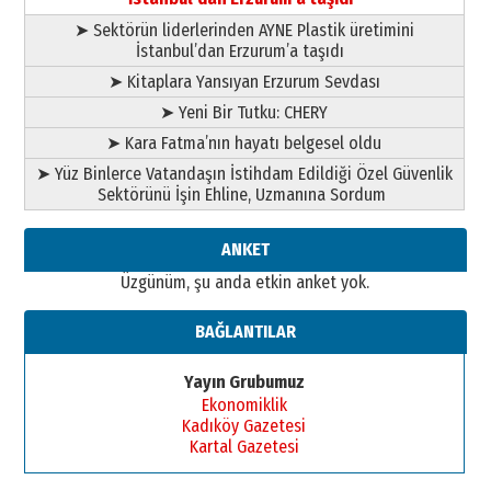
➤ Sektörün liderlerinden AYNE Plastik üretimini
Esat BİNDESEN
İstanbul’dan Erzurum’a taşıdı
Başkan Sekmen’den Erzurum’a
➤ Kitaplara Yansıyan Erzurum Sevdası
bir vizyon proje daha!
02 Ağustos 2026 Pazar
➤ Yeni Bir Tutku: CHERY
➤ Kara Fatma’nın hayatı belgesel oldu
➤ Yüz Binlerce Vatandaşın İstihdam Edildiği Özel Güvenlik
Sektörünü İşin Ehline, Uzmanına Sordum
ANKET
Üzgünüm, şu anda etkin anket yok.
BAĞLANTILAR
Yayın Grubumuz
Ekonomiklik
Kadıköy Gazetesi
Kartal Gazetesi