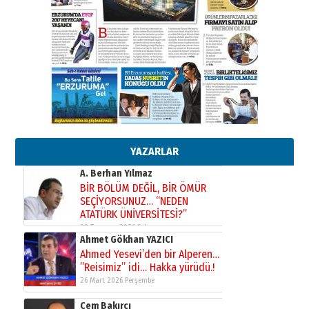
SEÇİYORSUNUZ… “NEDEN
ATATÜRK ÜNİVERSİTESİ?”
28 Temmuz 2026 Salı
Ahmet Gökhan YAZICI
Ahmed Yesevi’den bir Alperen…
”Reisimiz” idi… Hakka yürüdü.!
26 Mart 2026 Perşembe
Cem Bakırcı
Ardında bıraktığı hatıralarıyla
gönül adamı Faruk Terzioğlu!
YAZARLAR
13 Mayıs 2026 Çarşamba
Esat BİNDESEN
Başkan Sekmen’den Erzurum’a
bir vizyon proje daha!
02 Ağustos 2026 Pazar
Kadir SABUNCUOĞLU
Erzurumspor’un köşe taşları
29 Haziran 2026 Pazartesi