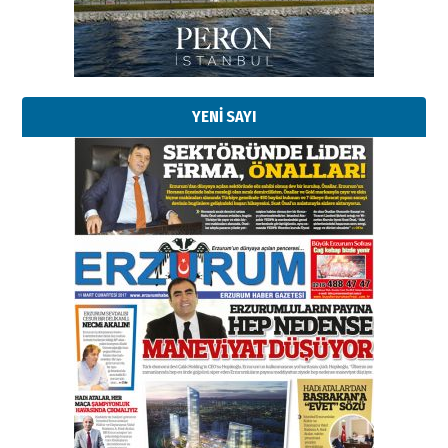
Esat BİNDESEN
Başkan Sekmen’den Erzurum’a
bir vizyon proje daha!
02 Ağustos 2026 Pazar
YENİ SAYI
Kadir SABUNCUOĞLU
Erzurumspor’un köşe taşları
29 Haziran 2026 Pazartesi
Kenan GÜLERCİ
Murat Şahsuvaroğlu ERKON’da
çıtayı yukarı taşırken,
yönetimdekiler aşağı
çekmemeli!
Orhan BOZKURT
17 Şubat 2026 Salı
Bir fotoğraf, bir şehir, bir
gazeteci… Dizginler kimin
elinde?
31 Mart 2026 Salı
A. Berhan Yılmaz
BİR BÖLÜM DEĞİL, BİR ÖMÜR