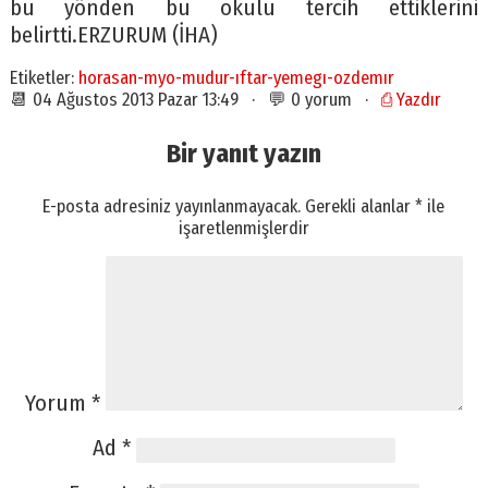
bu yönden bu okulu tercih ettiklerini
belirtti.ERZURUM (İHA)
Etiketler:
horasan-myo-mudur-ıftar-yemegı-ozdemır
📆 04 Ağustos 2013 Pazar 13:49 · 💬 0 yorum ·
⎙ Yazdır
Bir yanıt yazın
E-posta adresiniz yayınlanmayacak.
Gerekli alanlar
*
ile
işaretlenmişlerdir
Yorum
*
Ad
*