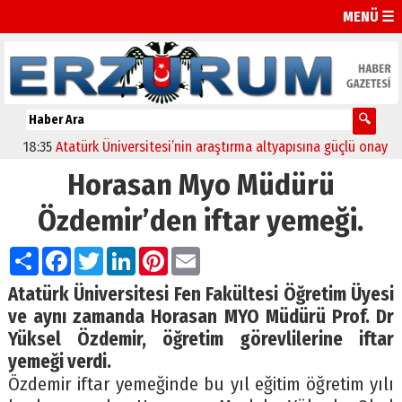
MENÜ ☰
18:35
Atatürk Üniversitesi’nin araştırma altyapısına güçlü onay
12:
Horasan Myo Müdürü
Özdemir’den iftar yemeği.
Paylaş
Facebook
Twitter
LinkedIn
Pinterest
Email
Atatürk Üniversitesi Fen Fakültesi Öğretim Üyesi
ve aynı zamanda Horasan MYO Müdürü Prof. Dr
Yüksel Özdemir, öğretim görevlilerine iftar
yemeği verdi.
Özdemir iftar yemeğinde bu yıl eğitim öğretim yılı