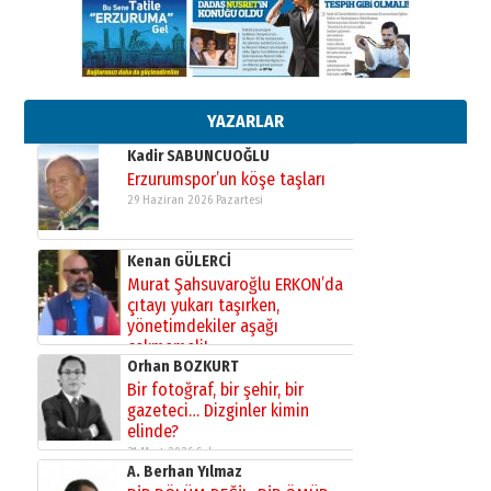
13 Mayıs 2026 Çarşamba
Esat BİNDESEN
Başkan Sekmen’den Erzurum’a
bir vizyon proje daha!
02 Ağustos 2026 Pazar
YAZARLAR
Kadir SABUNCUOĞLU
Erzurumspor’un köşe taşları
29 Haziran 2026 Pazartesi
Kenan GÜLERCİ
Murat Şahsuvaroğlu ERKON’da
çıtayı yukarı taşırken,
yönetimdekiler aşağı
çekmemeli!
Orhan BOZKURT
17 Şubat 2026 Salı
Bir fotoğraf, bir şehir, bir
gazeteci… Dizginler kimin
elinde?
31 Mart 2026 Salı
A. Berhan Yılmaz