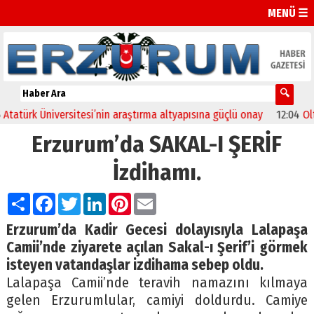
MENÜ ☰
türk Üniversitesi’nin araştırma altyapısına güçlü onay
12:04
Oltu’d
Erzurum’da SAKAL-I ŞERİF
İzdihamı.
Paylaş
Facebook
Twitter
LinkedIn
Pinterest
Email
Erzurum’da Kadir Gecesi dolayısıyla Lalapaşa
Camii’nde ziyarete açılan Sakal-ı Şerif’i görmek
isteyen vatandaşlar izdihama sebep oldu.
Lalapaşa Camii’nde teravih namazını kılmaya
gelen Erzurumlular, camiyi doldurdu. Camiye