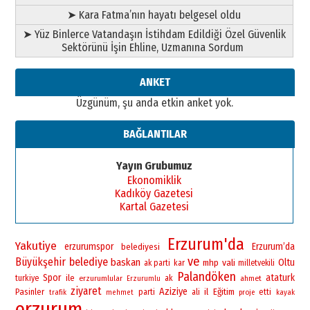
➤ Kara Fatma’nın hayatı belgesel oldu
➤ Yüz Binlerce Vatandaşın İstihdam Edildiği Özel Güvenlik
Sektörünü İşin Ehline, Uzmanına Sordum
ANKET
Üzgünüm, şu anda etkin anket yok.
BAĞLANTILAR
Yayın Grubumuz
Ekonomiklik
Kadıköy Gazetesi
Kartal Gazetesi
Erzurum'da
Yakutiye
erzurumspor
Erzurum’da
belediyesi
ve
Büyükşehir
belediye
baskan
vali
Oltu
mhp
ak parti
kar
milletvekili
Palandöken
Spor
ataturk
ile
turkiye
erzurumlular
ak
ahmet
Erzurumlu
ziyaret
Aziziye
Pasinler
il
Eğitim
parti
ali
etti
trafik
mehmet
proje
kayak
erzurum