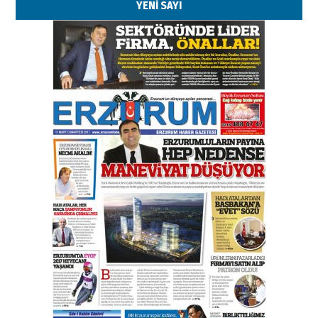
YENİ SAYI
Kenan GÜLERCİ
Murat Şahsuvaroğlu ERKON’da
çıtayı yukarı taşırken,
yönetimdekiler aşağı
çekmemeli!
Orhan BOZKURT
17 Şubat 2026 Salı
Bir fotoğraf, bir şehir, bir
gazeteci… Dizginler kimin
elinde?
31 Mart 2026 Salı
A. Berhan Yılmaz
BİR BÖLÜM DEĞİL, BİR ÖMÜR
SEÇİYORSUNUZ… “NEDEN
ATATÜRK ÜNİVERSİTESİ?”
28 Temmuz 2026 Salı
Ahmet Gökhan YAZICI
Ahmed Yesevi’den bir Alperen…
”Reisimiz” idi… Hakka yürüdü.!
26 Mart 2026 Perşembe
Cem Bakırcı
Ardında bıraktığı hatıralarıyla
gönül adamı Faruk Terzioğlu!