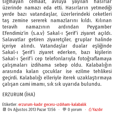
sığmayan cemaat, avluya yayılan hasırlar
üzerinde namazı eda etti. Hasırların yetmediği
yerde bazı vatandaşlar, üzerlerindeki ceketleri
taş zemine sererek namazlarını kıldı. Kılınan
teravih namazının ardından Peygamber
Efendimiz’in (s.a.v) Sakal-ı Şerif’i ziyaret açıldı.
Salavatlar getiren ziyaretçiler, gruplar halinde
içeriye alındı. Vatandaşlar dualar eşliğinde
Sakal-ı Şerif’i ziyaret ederken, bazı kişilerin
Sakal-ı Şerif’i cep telefonlarıyla fotoğraflamaya
çalışmaları izdihama sebep oldu. Kalabalığın
arasında kalan çocuklar ise ezilme tehlikesi
geçirdi. Kalabalığı elleriyle iterek uzaklaştırmaya
çalışan cami imamı, sık sık uyarıda bulundu.
ERZURUM (İHA)
Etiketler:
erzurum-kadır gecesı-ızdıham-kalabalık
📆 04 Ağustos 2013 Pazar 13:56 · 💬 0 yorum ·
⎙ Yazdır