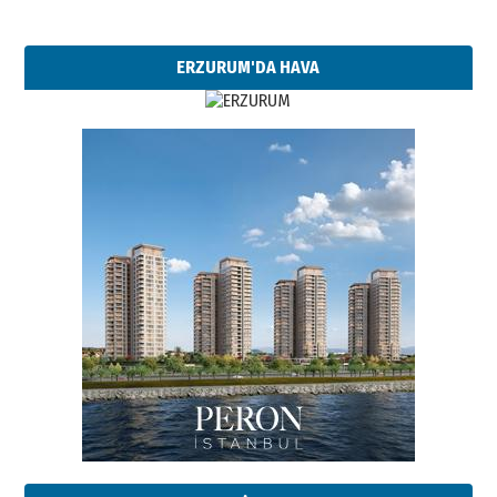
ERZURUM'DA HAVA
Esat BİNDESEN
Başkan Sekmen’den Erzurum’a
bir vizyon proje daha!
02 Ağustos 2026 Pazar
Kadir SABUNCUOĞLU
Erzurumspor’un köşe taşları
29 Haziran 2026 Pazartesi