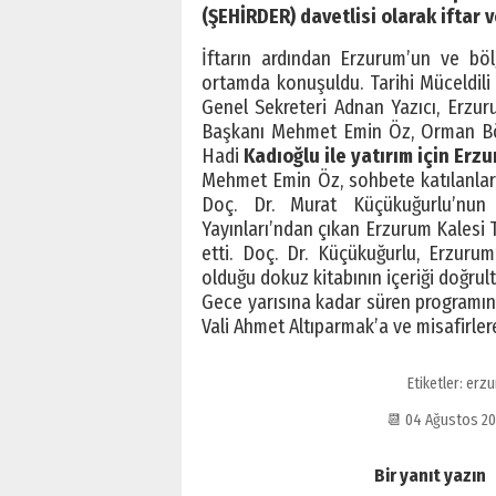
(ŞEHİRDER) davetlisi olarak iftar 
İftarın ardından Erzurum’un ve böl
ortamda konuşuldu. Tarihi Müceldili 
Genel Sekreteri Adnan Yazıcı, Erzur
Başkanı Mehmet Emin Öz, Orman Bö
Hadi
Kadıoğlu ile yatırım için Erzu
Mehmet Emin Öz, sohbete katılanla
Doç. Dr. Murat Küçükuğurlu’nun 
Yayınları’ndan çıkan Erzurum Kalesi T
etti. Doç. Dr. Küçükuğurlu, Erzurum
olduğu dokuz kitabının içeriği doğrult
Gece yarısına kadar süren programın
Vali Ahmet Altıparmak’a ve misafirle
Etiketler:
erzu
📆 04 Ağustos 2
Bir yanıt yazın