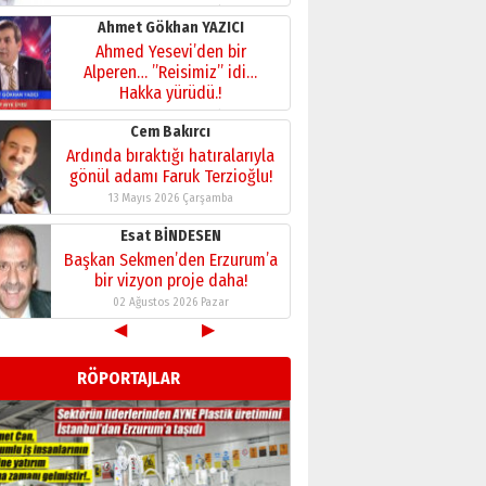
28 Temmuz 2026 Salı
Ahmet Gökhan YAZICI
Ahmed Yesevi’den bir
Alperen… ”Reisimiz” idi…
Hakka yürüdü.!
26 Mart 2026 Perşembe
Cem Bakırcı
Ardında bıraktığı hatıralarıyla
gönül adamı Faruk Terzioğlu!
13 Mayıs 2026 Çarşamba
Esat BİNDESEN
Başkan Sekmen’den Erzurum’a
bir vizyon proje daha!
02 Ağustos 2026 Pazar
◀
▶
Kadir SABUNCUOĞLU
Erzurumspor’un köşe taşları
RÖPORTAJLAR
29 Haziran 2026 Pazartesi
Kenan GÜLERCİ
Murat Şahsuvaroğlu ERKON’da