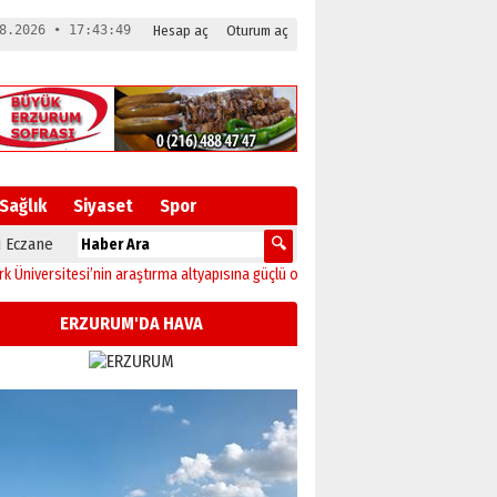
8.2026 • 17:43:50
Hesap aç
Oturum aç
Sağlık
Siyaset
Spor
 Eczane
rsitesi’nin araştırma altyapısına güçlü onay
12:04
Oltu’da festival coşkusu kon
ERZURUM'DA HAVA