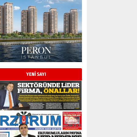
YENİ SAYI
Esat BİNDESEN