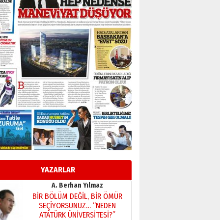
Başkan Sekmen’den Erzurum’a
bir vizyon proje daha!
02 Ağustos 2026 Pazar
Kadir SABUNCUOĞLU
Erzurumspor’un köşe taşları
29 Haziran 2026 Pazartesi
Kenan GÜLERCİ
Murat Şahsuvaroğlu ERKON’da
çıtayı yukarı taşırken,
yönetimdekiler aşağı
çekmemeli!
Orhan BOZKURT
17 Şubat 2026 Salı
Bir fotoğraf, bir şehir, bir
gazeteci… Dizginler kimin
elinde?
YAZARLAR
31 Mart 2026 Salı
A. Berhan Yılmaz
BİR BÖLÜM DEĞİL, BİR ÖMÜR
SEÇİYORSUNUZ… “NEDEN
ATATÜRK ÜNİVERSİTESİ?”