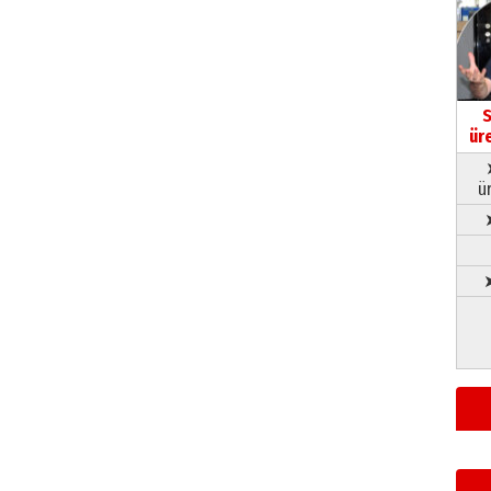
S
ür
ü
➤