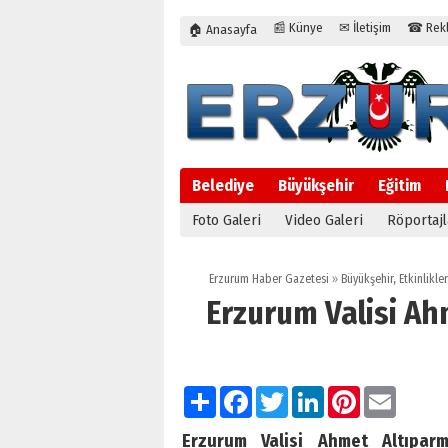
📰 Künye
✉ İletişim
☎ Rekla
🏠 Anasayfa
Belediye
Büyükşehir
Eğitim
Foto Galeri
Video Galeri
Röportajl
Erzurum Haber Gazetesi
»
Büyükşehir
,
Etkinlikler
Erzurum Valisi A
Paylaş
Facebook
Twitter
LinkedIn
Pinterest
Email
Erzurum Valisi Ahmet Altıparm