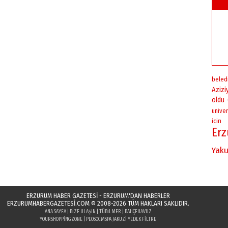
beled
Azizi
oldu
univer
icin
Er
Yaku
ERZURUM HABER GAZETESİ - ERZURUM'DAN HABERLER
ERZURUMHABERGAZETESI.COM
© 2008-2026 TÜM HAKLARI SAKLIDIR.
ANA SAYFA
|
BIZE ULAŞIN
|
TÜBILMER
|
BAHÇEHAVUZ
YOURSHOPPINGZONE
|
PEOSOC
MSPA JAKUZI YEDEK FILTRE