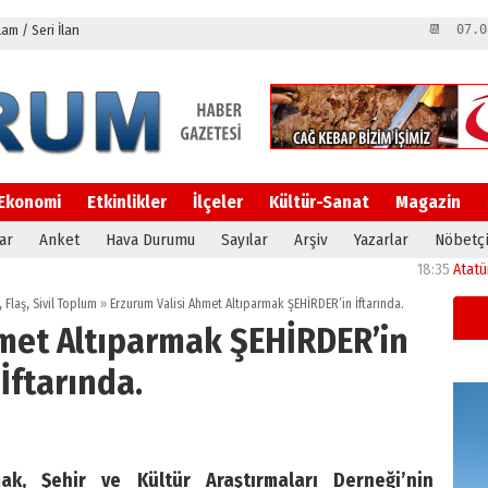
m / Seri İlan
📆 07.0
Ekonomi
Etkinlikler
İlçeler
Kültür-Sanat
Magazin
ar
Anket
Hava Durumu
Sayılar
Arşiv
Yazarlar
Nöbetçi
18:35
Atatürk Ünive
,
Flaş
,
Sivil Toplum
»
Erzurum Valisi Ahmet Altıparmak ŞEHİRDER’in İftarında.
hmet Altıparmak ŞEHİRDER’in
İftarında.
ak, Şehir ve Kültür Araştırmaları Derneği’nin