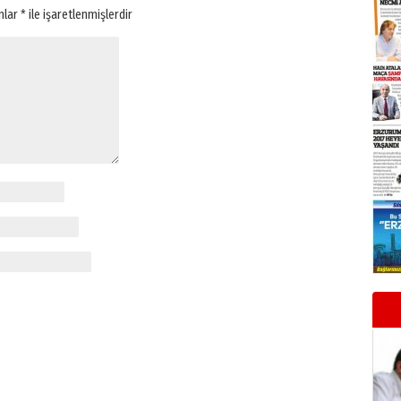
anlar
*
ile işaretlenmişlerdir