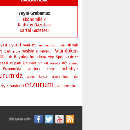
Başkan Sekmen’den Erzurum’a
bir vizyon proje daha!
Yayın Grubumuz
02 Ağustos 2026 Pazar
Ekonomiklik
Kadıköy Gazetesi
Kartal Gazetesi
ziyaret
yeni
vali
iyesi
etti
ali
mehmet
Erzurumlu
Palandöken
baskan
ye
parti
milletvekili
proje
Büyükşehir
Oltu
Spor
Eğitim
mhp
Pasinler
ak
ve
bir
sitesi
il
ak parti
turkiye
kar
öğrenci
ahmet
belediye
Erzurum’da
ataturk
trafik
zurum'da
polis
ile
erzurumlular
kayak
erzurum
tiye
baskani
erzurumspor
Bizi takip edin