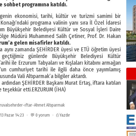
ve sohbet programına katıldı.
genin ekonomisi, tarihi, kültür ve turizmi samimi bir
Konağı’ndaki programa valinin yanı sıra İl Özel İdaresi
um Büyükşehir Belediyesi Kültür ve Sosyal İşleri Daire
lge Müdürü Muhammed Salih Çetiner, Prof. Dr. Hakan
rum’a gelen misafirler katıldı.
ra aynı zamanda ŞEHİRDER üyesi ve ETÜ öğretim üyesi
geçtiğimiz günlerde Büyükşehir Belediyesi Kültür
arihi ile Erzurum Tabyaları ve Kışlaları kitabını armağan
’un cumhuriyet tarihi ile ilgili daha önce yayımlamış
usunda Vali Altıparmak’a bilgiler aktardı.
 ardından ŞEHİRDER Başkanı Murat Ertaş, iftara katılan
re teşekkür etti.ERZURUM (İHA)
ruvalsehırder-ıftar-Ahmet Altıparmak
013 Pazar 14:23 · 💬 0 yorum ·
⎙ Yazdır