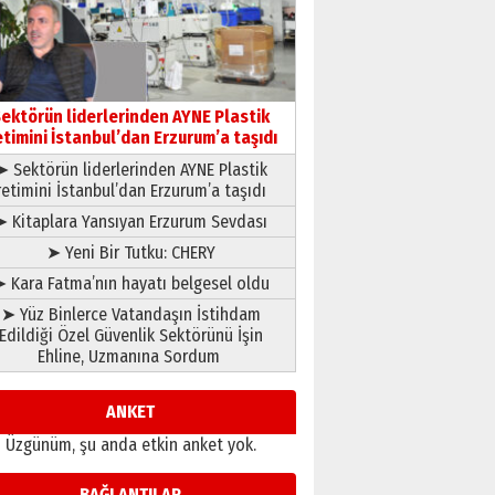
çıtayı yukarı taşırken,
yönetimdekiler aşağı
çekmemeli!
Orhan BOZKURT
17 Şubat 2026 Salı
Bir fotoğraf, bir şehir, bir
gazeteci… Dizginler kimin
ektörün liderlerinden AYNE Plastik
elinde?
etimini İstanbul’dan Erzurum’a taşıdı
31 Mart 2026 Salı
➤ Sektörün liderlerinden AYNE Plastik
A. Berhan Yılmaz
retimini İstanbul’dan Erzurum’a taşıdı
BİR BÖLÜM DEĞİL, BİR ÖMÜR
SEÇİYORSUNUZ… “NEDEN
➤ Kitaplara Yansıyan Erzurum Sevdası
ATATÜRK ÜNİVERSİTESİ?”
➤ Yeni Bir Tutku: CHERY
28 Temmuz 2026 Salı
Ahmet Gökhan YAZICI
 Kara Fatma’nın hayatı belgesel oldu
Ahmed Yesevi’den bir
➤ Yüz Binlerce Vatandaşın İstihdam
Alperen… ”Reisimiz” idi…
Edildiği Özel Güvenlik Sektörünü İşin
Hakka yürüdü.!
Ehline, Uzmanına Sordum
26 Mart 2026 Perşembe
Cem Bakırcı
Ardında bıraktığı hatıralarıyla
ANKET
gönül adamı Faruk Terzioğlu!
Üzgünüm, şu anda etkin anket yok.
13 Mayıs 2026 Çarşamba
Esat BİNDESEN
BAĞLANTILAR