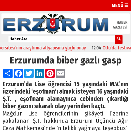
MENÜ ☰
tesi’nin araştırma altyapısına güçlü onay
12:04
Oltu’da festival coş
Erzurumda biber gazlı gasp
Paylaş
Facebook
Twitter
LinkedIn
Pinterest
Email
Erzurum’da Lise öğrencisi 15 yaşındaki M.V.’nın
üzerindeki ‘eşofman’ı almak isteyen 16 yaşındaki
Ş.T. , eşofmanı alamayınca cebinden çıkardığı
biber gazını sıkarak olay yerinden kaçtı.
Mağdur Lise öğrencilerinin şikâyeti üzerine
yakalanan Ş.T. hakkında Erzurum Üçüncü Ağır
Ceza Mahkemesi’nde ‘nitelikli yağmaya teşebbüs’