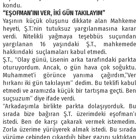
kondu.
“EŞOFMAN’INI VER, İKİ GÜN TAKILAYIM”
Yaşının küçük oluşunu dikkate alan Mahkeme
heyeti, Ş.T.’nin tutuksuz yargılanmasına karar
verdi. Nitelikli yağmaya teşebbüs suçundan
yargılanan 16 yaşındaki Ş.T., mahkemede
hakkındaki suçlamaları kabul etmedi.
Ş.T., “Olay günü, Lisenin arka tarafındaki parkta
oturuyordum. Ancak, o gün hava çok soğuktu.
Muhammet’i görünce yanıma çağırdım,”Ver
hırkanı iki gün takılayım” dedim. Bu teklifi kabul
etmedi ve aramızda küçük bir tartışma geçti. Ben
suçsuzum” diye ifade verdi.
“Arkadaşımla birlikte parkta dolaşıyorduk. Bu
sırada bize bağıran Ş.T. üzerimdeki eşofman’ı
istedi. Ben de karşı çakarak vermek istemedim.
Zorla üzerime yürüyerek almak istedi. Bu sırada
yüzüme cebinden çıkardığı biber gazını sıktıktan