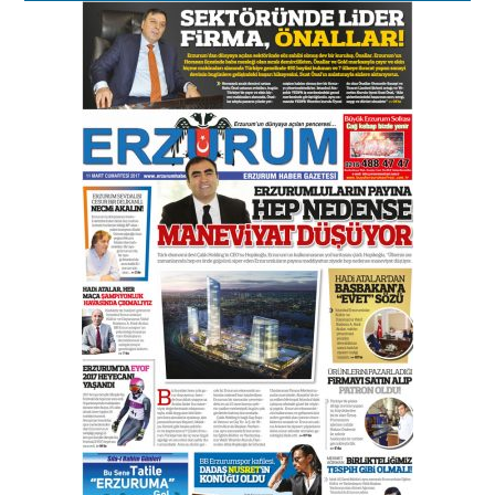
Murat Şahsuvaroğlu ERKON’da
çıtayı yukarı taşırken,
yönetimdekiler aşağı
çekmemeli!
Orhan BOZKURT
17 Şubat 2026 Salı
Bir fotoğraf, bir şehir, bir
gazeteci… Dizginler kimin
elinde?
31 Mart 2026 Salı
A. Berhan Yılmaz
BİR BÖLÜM DEĞİL, BİR ÖMÜR
SEÇİYORSUNUZ… “NEDEN
ATATÜRK ÜNİVERSİTESİ?”
28 Temmuz 2026 Salı
Ahmet Gökhan YAZICI
Ahmed Yesevi’den bir Alperen…
”Reisimiz” idi… Hakka yürüdü.!
26 Mart 2026 Perşembe
Cem Bakırcı
Ardında bıraktığı hatıralarıyla
gönül adamı Faruk Terzioğlu!
13 Mayıs 2026 Çarşamba