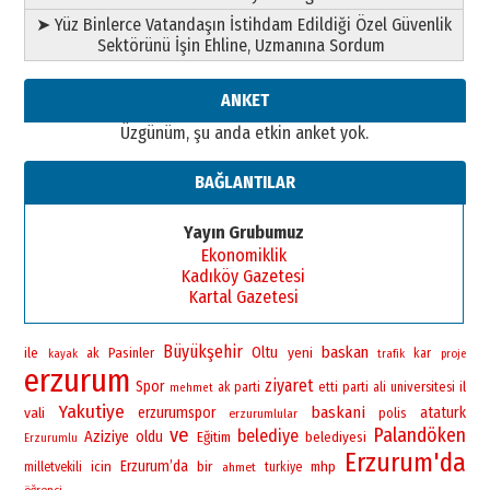
➤ Yüz Binlerce Vatandaşın İstihdam Edildiği Özel Güvenlik
Sektörünü İşin Ehline, Uzmanına Sordum
ANKET
Üzgünüm, şu anda etkin anket yok.
BAĞLANTILAR
Yayın Grubumuz
Ekonomiklik
Kadıköy Gazetesi
Kartal Gazetesi
Büyükşehir
baskan
Oltu
yeni
ile
Pasinler
ak
kar
kayak
trafik
proje
erzurum
ziyaret
Spor
universitesi
il
ak parti
etti
parti
ali
mehmet
Yakutiye
baskani
vali
erzurumspor
ataturk
polis
erzurumlular
ve
Palandöken
belediye
Aziziye
oldu
Eğitim
belediyesi
Erzurumlu
Erzurum'da
Erzurum’da
bir
icin
mhp
milletvekili
ahmet
turkiye