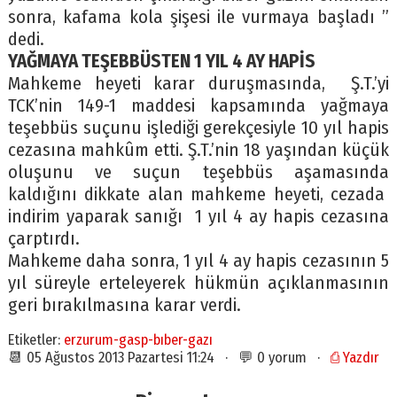
sonra, kafama kola şişesi ile vurmaya başladı ”
dedi.
YAĞMAYA TEŞEBBÜSTEN 1 YIL 4 AY HAPİS
Mahkeme heyeti karar duruşmasında, Ş.T.’yi
TCK’nin 149-1 maddesi kapsamında yağmaya
teşebbüs suçunu işlediği gerekçesiyle 10 yıl hapis
cezasına mahkûm etti. Ş.T.’nin 18 yaşından küçük
oluşunu ve suçun teşebbüs aşamasında
kaldığını dikkate alan mahkeme heyeti, cezada
indirim yaparak sanığı 1 yıl 4 ay hapis cezasına
çarptırdı.
Mahkeme daha sonra, 1 yıl 4 ay hapis cezasının 5
yıl süreyle erteleyerek hükmün açıklanmasının
geri bırakılmasına karar verdi.
Etiketler:
erzurum-gasp-bıber-gazı
📆 05 Ağustos 2013 Pazartesi 11:24 · 💬 0 yorum ·
⎙ Yazdır