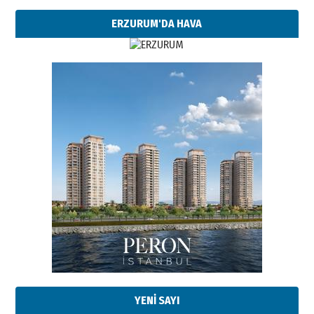
ERZURUM'DA HAVA
Esat BİNDESEN
Başkan Sekmen’den Erzurum’a
bir vizyon proje daha!
02 Ağustos 2026 Pazar
Kadir SABUNCUOĞLU
Erzurumspor’un köşe taşları
29 Haziran 2026 Pazartesi
YENİ SAYI
Kenan GÜLERCİ