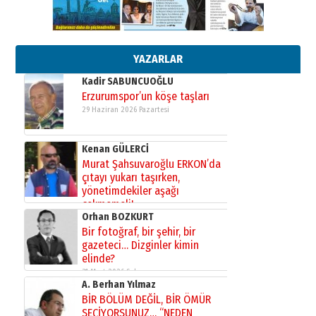
Esat BİNDESEN
Başkan Sekmen’den Erzurum’a
bir vizyon proje daha!
02 Ağustos 2026 Pazar
YAZARLAR
Kadir SABUNCUOĞLU
Erzurumspor’un köşe taşları
29 Haziran 2026 Pazartesi
Kenan GÜLERCİ
Murat Şahsuvaroğlu ERKON’da
çıtayı yukarı taşırken,
yönetimdekiler aşağı
çekmemeli!
Orhan BOZKURT
17 Şubat 2026 Salı
Bir fotoğraf, bir şehir, bir
gazeteci… Dizginler kimin
elinde?
31 Mart 2026 Salı
A. Berhan Yılmaz
BİR BÖLÜM DEĞİL, BİR ÖMÜR
SEÇİYORSUNUZ… “NEDEN