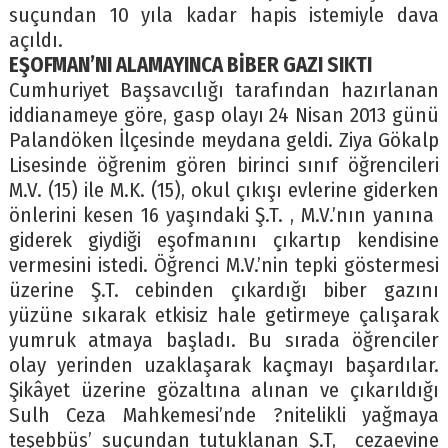
suçundan 10 yıla kadar hapis istemiyle dava
açıldı.
EŞOFMAN’NI ALAMAYINCA BİBER GAZI SIKTI
Cumhuriyet Başsavcılığı tarafından hazırlanan
iddianameye göre, gasp olayı 24 Nisan 2013 günü
Palandöken İlçesinde meydana geldi. Ziya Gökalp
Lisesinde öğrenim gören birinci sınıf öğrencileri
M.V. (15) ile M.K. (15), okul çıkışı evlerine giderken
önlerini kesen 16 yaşındaki Ş.T. , M.V.’nın yanına
giderek giydiği eşofmanını çıkartıp kendisine
vermesini istedi. Öğrenci M.V.’nin tepki göstermesi
üzerine Ş.T. cebinden çıkardığı biber gazını
yüzüne sıkarak etkisiz hale getirmeye çalışarak
yumruk atmaya başladı. Bu sırada öğrenciler
olay yerinden uzaklaşarak kaçmayı başardılar.
Şikâyet üzerine gözaltına alınan ve çıkarıldığı
Sulh Ceza Mahkemesi’nde ?nitelikli yağmaya
teşebbüs’ suçundan tutuklanan Ş.T, cezaevine