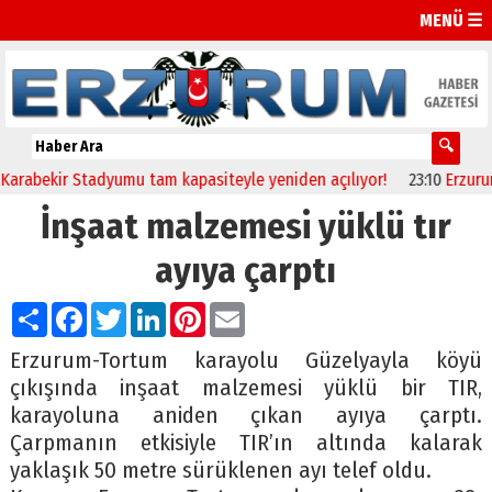
MENÜ ☰
bekir Stadyumu tam kapasiteyle yeniden açılıyor!
23:10
Erzurum’da
İnşaat malzemesi yüklü tır
ayıya çarptı
Paylaş
Facebook
Twitter
LinkedIn
Pinterest
Email
Erzurum-Tortum karayolu Güzelyayla köyü
çıkışında inşaat malzemesi yüklü bir TIR,
karayoluna aniden çıkan ayıya çarptı.
Çarpmanın etkisiyle TIR’ın altında kalarak
yaklaşık 50 metre sürüklenen ayı telef oldu.