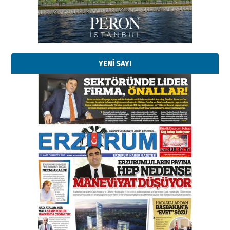
Kadir SABUNCUOĞLU
Erzurumspor’un köşe taşları
29 Haziran 2026 Pazartesi
YENİ SAYI
Kenan GÜLERCİ
Murat Şahsuvaroğlu ERKON’da
çıtayı yukarı taşırken,
yönetimdekiler aşağı
çekmemeli!
Orhan BOZKURT
17 Şubat 2026 Salı
Bir fotoğraf, bir şehir, bir
gazeteci… Dizginler kimin
elinde?
31 Mart 2026 Salı
A. Berhan Yılmaz
BİR BÖLÜM DEĞİL, BİR ÖMÜR
SEÇİYORSUNUZ… “NEDEN
ATATÜRK ÜNİVERSİTESİ?”
28 Temmuz 2026 Salı
Ahmet Gökhan YAZICI
Ahmed Yesevi’den bir Alperen…