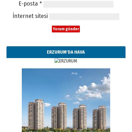
E-posta
*
İnternet sitesi
ERZURUM'DA HAVA
Esat BİNDESEN
Başkan Sekmen’den Erzurum’a
bir vizyon proje daha!
02 Ağustos 2026 Pazar