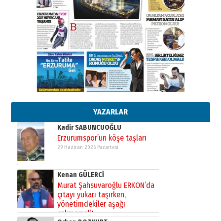
”Reisimiz” idi… Hakka yürüdü.!
26 Mart 2026 Perşembe
Cem Bakırcı
Ardında bıraktığı hatıralarıyla
gönül adamı Faruk Terzioğlu!
13 Mayıs 2026 Çarşamba
Esat BİNDESEN
Başkan Sekmen’den Erzurum’a
bir vizyon proje daha!
02 Ağustos 2026 Pazar
YAZARLAR
Kadir SABUNCUOĞLU
Erzurumspor’un köşe taşları
29 Haziran 2026 Pazartesi
Kenan GÜLERCİ
Murat Şahsuvaroğlu ERKON’da
çıtayı yukarı taşırken,
yönetimdekiler aşağı
çekmemeli!