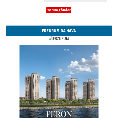
ERZURUM'DA HAVA
Esat BİNDESEN
Başkan Sekmen’den Erzurum’a
bir vizyon proje daha!
02 Ağustos 2026 Pazar
Kadir SABUNCUOĞLU
Erzurumspor’un köşe taşları