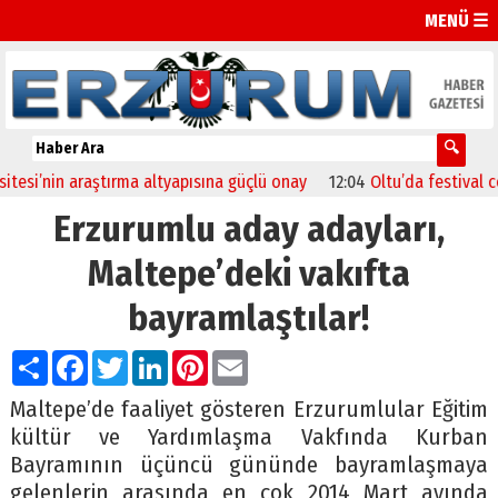
MENÜ ☰
si’nin araştırma altyapısına güçlü onay
12:04
Oltu’da festival coşku
Erzurumlu aday adayları,
Maltepe’deki vakıfta
bayramlaştılar!
Paylaş
Facebook
Twitter
LinkedIn
Pinterest
Email
Maltepe’de faaliyet gösteren Erzurumlular Eğitim
kültür ve Yardımlaşma Vakfında Kurban
Bayramının üçüncü gününde bayramlaşmaya
gelenlerin arasında en çok 2014 Mart ayında