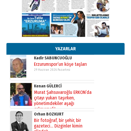
Cem Bakırcı
Ardında bıraktığı hatıralarıyla
gönül adamı Faruk Terzioğlu!
13 Mayıs 2026 Çarşamba
Esat BİNDESEN
Başkan Sekmen’den Erzurum’a
bir vizyon proje daha!
02 Ağustos 2026 Pazar
YAZARLAR
Kadir SABUNCUOĞLU
Erzurumspor’un köşe taşları
29 Haziran 2026 Pazartesi
Kenan GÜLERCİ
Murat Şahsuvaroğlu ERKON’da
çıtayı yukarı taşırken,
yönetimdekiler aşağı
çekmemeli!
Orhan BOZKURT
17 Şubat 2026 Salı
Bir fotoğraf, bir şehir, bir
gazeteci… Dizginler kimin