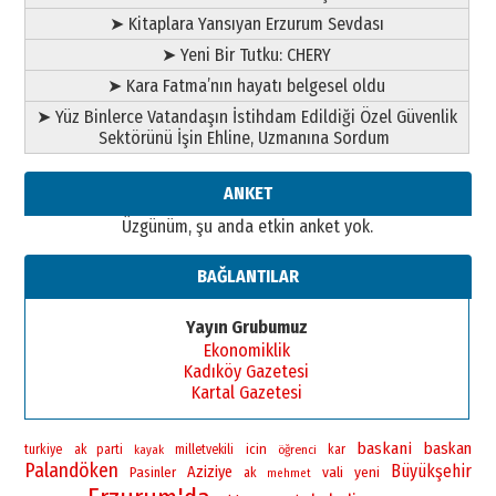
➤ Kitaplara Yansıyan Erzurum Sevdası
➤ Yeni Bir Tutku: CHERY
➤ Kara Fatma’nın hayatı belgesel oldu
➤ Yüz Binlerce Vatandaşın İstihdam Edildiği Özel Güvenlik
Sektörünü İşin Ehline, Uzmanına Sordum
ANKET
Üzgünüm, şu anda etkin anket yok.
BAĞLANTILAR
Yayın Grubumuz
Ekonomiklik
Kadıköy Gazetesi
Kartal Gazetesi
baskani
baskan
icin
turkiye
ak parti
milletvekili
öğrenci
kar
kayak
Palandöken
Büyükşehir
Aziziye
vali
yeni
Pasinler
ak
mehmet