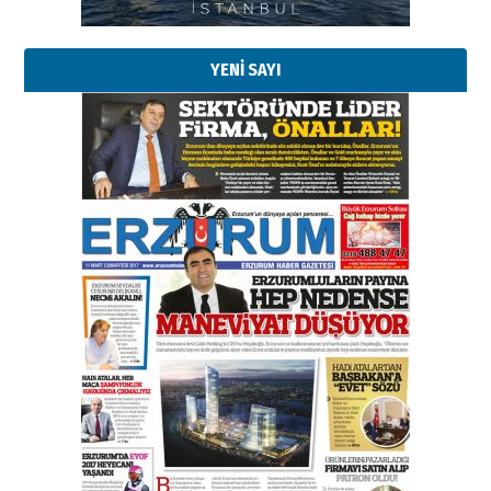
29 Haziran 2026 Pazartesi
YENİ SAYI
Kenan GÜLERCİ
Murat Şahsuvaroğlu ERKON’da
çıtayı yukarı taşırken,
yönetimdekiler aşağı
çekmemeli!
Orhan BOZKURT
17 Şubat 2026 Salı
Bir fotoğraf, bir şehir, bir
gazeteci… Dizginler kimin
elinde?
31 Mart 2026 Salı
A. Berhan Yılmaz
BİR BÖLÜM DEĞİL, BİR ÖMÜR
SEÇİYORSUNUZ… “NEDEN
ATATÜRK ÜNİVERSİTESİ?”
28 Temmuz 2026 Salı
Ahmet Gökhan YAZICI
Ahmed Yesevi’den bir Alperen…
”Reisimiz” idi… Hakka yürüdü.!
26 Mart 2026 Perşembe