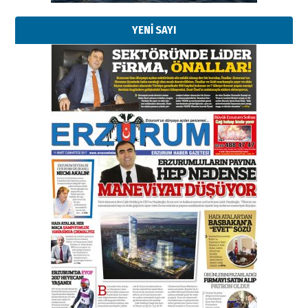
YENİ SAYI
Esat BİNDESEN
Başkan Sekmen’den Erzurum’a
bir vizyon proje daha!
02 Ağustos 2026 Pazar
Kadir SABUNCUOĞLU
Erzurumspor’un köşe taşları
29 Haziran 2026 Pazartesi
Kenan GÜLERCİ
Murat Şahsuvaroğlu ERKON’da
çıtayı yukarı taşırken,
yönetimdekiler aşağı
çekmemeli!
Orhan BOZKURT
17 Şubat 2026 Salı