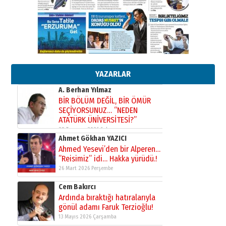
Bir fotoğraf, bir şehir, bir
gazeteci… Dizginler kimin
elinde?
31 Mart 2026 Salı
A. Berhan Yılmaz
BİR BÖLÜM DEĞİL, BİR ÖMÜR
SEÇİYORSUNUZ… “NEDEN
YAZARLAR
ATATÜRK ÜNİVERSİTESİ?”
28 Temmuz 2026 Salı
Ahmet Gökhan YAZICI
Ahmed Yesevi’den bir Alperen…
”Reisimiz” idi… Hakka yürüdü.!
26 Mart 2026 Perşembe
Cem Bakırcı
Ardında bıraktığı hatıralarıyla
gönül adamı Faruk Terzioğlu!
13 Mayıs 2026 Çarşamba
Esat BİNDESEN
Başkan Sekmen’den Erzurum’a
bir vizyon proje daha!
02 Ağustos 2026 Pazar