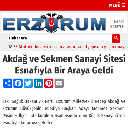
MENÜ ☰
18:35
Atatürk Üniversitesi’nin araştırma altyapısına güçlü onay
12
Akdağ ve Sekmen Sanayi Sitesi
Esnafıyla Bir Araya Geldi
Paylaş
Facebook
Twitter
LinkedIn
Pinterest
Email
Eski Sağlık Bakanı Ak Parti Erzurum Milletvekili Recep Akdağ ve
Erzurum Büyükşehir Belediye Başkan Adayı Mehmet Sekmen,
Pasinler İlçesi’nde kurulma aşamasında olan Küçük Sanayi sitesi
esnafıyla bir araya geldiler.