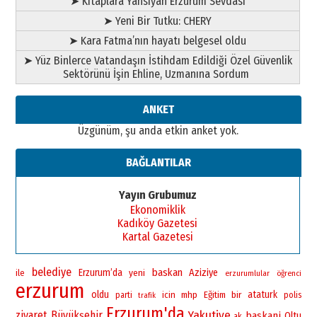
➤ Kitaplara Yansıyan Erzurum Sevdası
”Reisimiz” idi… Hakka yürüdü.!
26 Mart 2026 Perşembe
➤ Yeni Bir Tutku: CHERY
➤ Kara Fatma’nın hayatı belgesel oldu
Cem Bakırcı
Ardında bıraktığı hatıralarıyla
➤ Yüz Binlerce Vatandaşın İstihdam Edildiği Özel Güvenlik
gönül adamı Faruk Terzioğlu!
Sektörünü İşin Ehline, Uzmanına Sordum
13 Mayıs 2026 Çarşamba
ANKET
Esat BİNDESEN
Başkan Sekmen’den Erzurum’a
Üzgünüm, şu anda etkin anket yok.
bir vizyon proje daha!
02 Ağustos 2026 Pazar
BAĞLANTILAR
Yayın Grubumuz
Ekonomiklik
Kadıköy Gazetesi
Kartal Gazetesi
belediye
baskan
Erzurum’da
yeni
Aziziye
ile
erzurumlular
öğrenci
erzurum
oldu
bir
ataturk
icin
mhp
Eğitim
polis
parti
trafik
Erzurum'da
Yakutiye
ziyaret
Büyükşehir
baskani
Oltu
ak