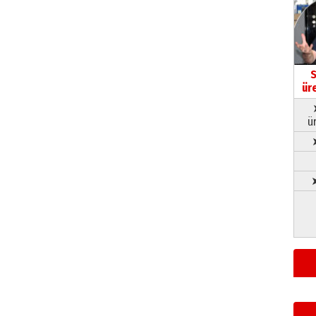
S
ür
ü
➤