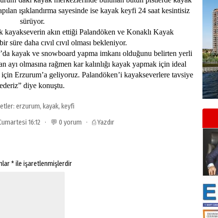
apılan ışıklandırma sayesinde ise kayak keyfi 24 saat kesintisiz
sürüyor.
ok kayakseverin akın ettiği Palandöken ve Konaklı Kayak
ir süre daha cıvıl cıvıl olması bekleniyor.
’da kayak ve snowboard yapma imkanı olduğunu belirten yerli
san ayı olmasına rağmen kar kalınlığı kayak yapmak için ideal
k için Erzurum’a geliyoruz. Palandöken’i kayakseverlere tavsiye
ederiz” diye konuştu.
ketler:
erzurum
,
kayak
,
keyfi
 Cumartesi 16:12 · 💬 0 yorum ·
⎙ Yazdır
anlar
*
ile işaretlenmişlerdir