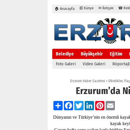
📰 Künye
✉ İletişim
☎ Rekla
🏠 Anasayfa
Belediye
Büyükşehir
Eğitim
Foto Galeri
Video Galeri
Röportajl
Erzurum Haber Gazetesi
»
Etkinlikler
,
Flaş
Erzurum’da N
Paylaş
Facebook
Twitter
LinkedIn
Pinterest
Email
Dünyanın ve Türkiye’nin en önemli kaya
kayak keyf
Geçen hafta sonu yağan karla birlikte E