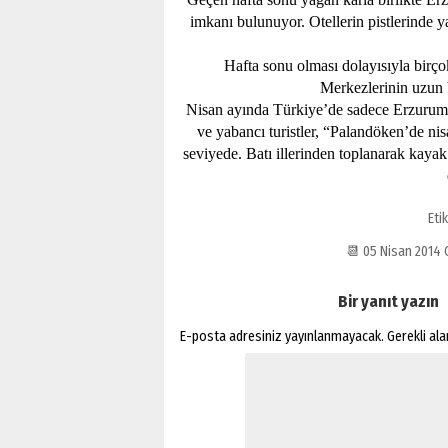
imkanı bulunuyor. Otellerin pistlerinde y
Hafta sonu olması dolayısıyla birç
Merkezlerinin uzun b
Nisan ayında Türkiye’de sadece Erzurum
ve yabancı turistler, “Palandöken’de ni
seviyede. Batı illerinden toplanarak kaya
Eti
📆 05 Nisan 2014
Bir yanıt yazın
E-posta adresiniz yayınlanmayacak.
Gerekli al