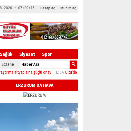
8.2026 • 07:20:16
Hesap aç
Oturum aç
Sağlık
Siyaset
Spor
 Eczane
a altyapısına güçlü onay
12:04
Oltu’da festival coşkusu konserle zirveye ulaştı
ERZURUM'DA HAVA