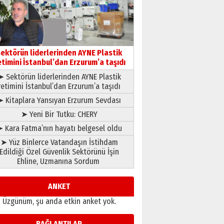
gönül adamı Faruk Terzioğlu!
13 Mayıs 2026 Çarşamba
Esat BİNDESEN
Başkan Sekmen’den Erzurum’a
bir vizyon proje daha!
ektörün liderlerinden AYNE Plastik
02 Ağustos 2026 Pazar
etimini İstanbul’dan Erzurum’a taşıdı
➤ Sektörün liderlerinden AYNE Plastik
retimini İstanbul’dan Erzurum’a taşıdı
➤ Kitaplara Yansıyan Erzurum Sevdası
➤ Yeni Bir Tutku: CHERY
 Kara Fatma’nın hayatı belgesel oldu
➤ Yüz Binlerce Vatandaşın İstihdam
Edildiği Özel Güvenlik Sektörünü İşin
Ehline, Uzmanına Sordum
ANKET
Üzgünüm, şu anda etkin anket yok.
BAĞLANTILAR