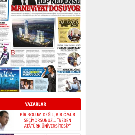
BİR BÖLÜM DEĞİL, BİR ÖMÜR
SEÇİYORSUNUZ… “NEDEN
ATATÜRK ÜNİVERSİTESİ?”
28 Temmuz 2026 Salı
Ahmet Gökhan YAZICI
Ahmed Yesevi’den bir
Alperen… ”Reisimiz” idi…
Hakka yürüdü.!
26 Mart 2026 Perşembe
Cem Bakırcı
Ardında bıraktığı hatıralarıyla
gönül adamı Faruk Terzioğlu!
13 Mayıs 2026 Çarşamba
Esat BİNDESEN
Başkan Sekmen’den Erzurum’a
bir vizyon proje daha!
YAZARLAR
02 Ağustos 2026 Pazar
Kadir SABUNCUOĞLU
Erzurumspor’un köşe taşları
29 Haziran 2026 Pazartesi