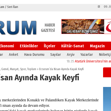
m / Seri İlan
📆 09.0
Ekonomi
Etkinlikler
İlçeler
Kültür-Sanat
Magazin
ar
Anket
Hava Durumu
Sayılar
Arşiv
Yazarlar
Nöbetçi
18:35
Atatürk Üniversitesi’nin araştırm
,
Genel
,
Manşet
,
Spor
,
Toplum
»
Erzurum’da Nisan Ayında Kayak Keyfi
isan Ayında Kayak Keyfi
k merkezlerinden Konaklı ve Palandöken Kayak Merkezlerinde
i nisan ayında da devam ediyor.
rzurum’daki kayak merkezlerinde bulunan bütün pistlerde kayak