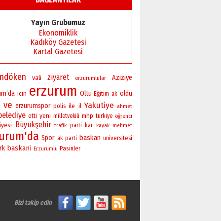
Yayın Grubumuz
Ekonomiklik
Kadıköy Gazetesi
Kartal Gazetesi
andöken
ziyaret
vali
Aziziye
erzurumlular
erzurum
um’da
Oltu
oldu
icin
Eğitim
ak
ve
Yakutiye
r
erzurumspor
polis
ile
il
ahmet
belediye
yeni
mhp
etti
milletvekili
turkiye
öğrenci
Büyükşehir
iyesi
parti
kar
trafik
kayak
mehmet
zurum'da
baskan
Spor
universitesi
ak parti
baskani
rk
Pasinler
Erzurumlu
Bizi takip edin