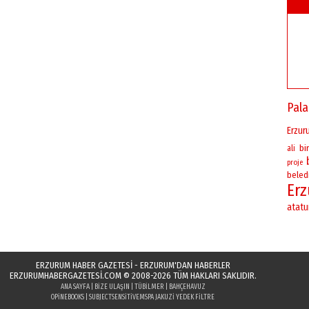
Pal
Erzur
bi
ali
proje
beled
Er
atatu
ERZURUM HABER GAZETESİ - ERZURUM'DAN HABERLER
ERZURUMHABERGAZETESI.COM
© 2008-2026 TÜM HAKLARI SAKLIDIR.
ANA SAYFA
|
BIZE ULAŞIN
|
TÜBILMER
|
BAHÇEHAVUZ
OPINEBOOKS
|
SUBJECTSENSITIVE
MSPA JAKUZI YEDEK FILTRE