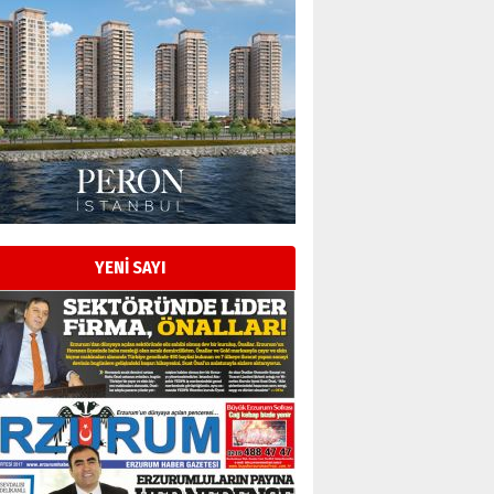
Esat BİNDESEN
Başkan Sekmen’den Erzurum’a
bir vizyon proje daha!
02 Ağustos 2026 Pazar
Kadir SABUNCUOĞLU
Erzurumspor’un köşe taşları
29 Haziran 2026 Pazartesi
YENİ SAYI
Kenan GÜLERCİ
Murat Şahsuvaroğlu ERKON’da
çıtayı yukarı taşırken,
yönetimdekiler aşağı
çekmemeli!
Orhan BOZKURT
17 Şubat 2026 Salı
Bir fotoğraf, bir şehir, bir
gazeteci… Dizginler kimin
elinde?
31 Mart 2026 Salı
A. Berhan Yılmaz