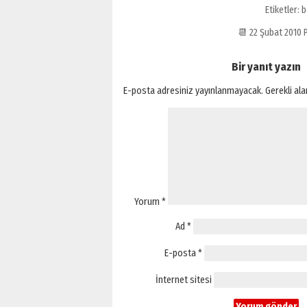
Etiketler:
b
📆 22 Şubat 2010
Bir yanıt yazın
E-posta adresiniz yayınlanmayacak.
Gerekli al
Yorum
*
Ad
*
E-posta
*
İnternet sitesi