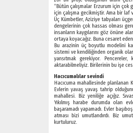
“Bütün çalışmalar Erzurum için çok ge
için çalışma gecikmiştir. Ama bir laf 
Üç Kümbetler, Aziziye tabyaları üçge
dengelerinin çok hassas olması ger
insanların kaygılarını göz önüne ala
ortaya koyacağız. Buna cesaret eden 
Bu arazinin üç boyutlu modelini kal
sistemi ve kendiliğinden organik ola
yansıtmak gerekiyor. Pencereler,
aktarabilmeliyiz. Birilerinin bu işe ce
Hacıcumalılar sevindi
Hacıcuma mahallesinde planlanan Ke
Evlerin yavaş yavaş tahrip olduğun
mahallesi. Biz yeniliğe açığız. Sı
Yıkılmış harabe durumda olan evle
başaramadı yapamadı. Evler başıboş 
atması bizi umutlandırdı. Biz umu
kurtuluruz.