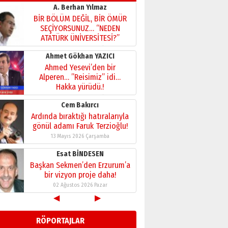
A. Berhan Yılmaz
BİR BÖLÜM DEĞİL, BİR ÖMÜR
SEÇİYORSUNUZ… “NEDEN
ATATÜRK ÜNİVERSİTESİ?”
28 Temmuz 2026 Salı
Ahmet Gökhan YAZICI
Ahmed Yesevi’den bir
Alperen… ”Reisimiz” idi…
Hakka yürüdü.!
26 Mart 2026 Perşembe
Cem Bakırcı
Ardında bıraktığı hatıralarıyla
gönül adamı Faruk Terzioğlu!
13 Mayıs 2026 Çarşamba
Esat BİNDESEN
Başkan Sekmen’den Erzurum’a
bir vizyon proje daha!
02 Ağustos 2026 Pazar
◀
▶
Kadir SABUNCUOĞLU
Erzurumspor’un köşe taşları
RÖPORTAJLAR
29 Haziran 2026 Pazartesi