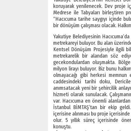
koruyarak yenilenecek. Dev proje içi
Medrese ile Tabyaları birleştiren pr
“Hacıcuma tarihe saygıyı içinde bu
bir dönüşüm çalışması olacak. Halkım
Yakutiye Belediyesinin Hacıcuma’da 
metrekareyi buluyor. Bu alan üzerind
Kentsel Dönüşüm Projesiyle ilgili bi
metrekarelik bir alandan söz edi
gecekondulardan oluşmakta. Böl
milyon lirayı buluyor. Biz bunu halk
olmayacağı gibi herkesi memnun ede
caddesindeki tarihi doku, Dericile
anımsatacak yeni bir şehircilik anlayış
hizmeti olarak sunulacak. Çalışmanı
var. Hacıcuma en önemli alanlardan b
İstanbul BİMTAŞ’tan bir ekip geldi
içerisine alınması bu proje içerisin
olur. 5 yıllık süreç içerisinde ön
konuştu.