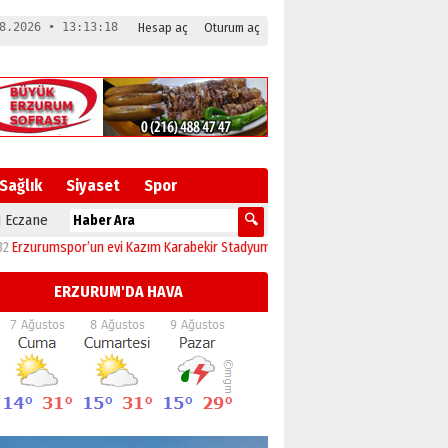
8.2026 • 13:13:18
Hesap aç
Oturum aç
Sağlık
Siyaset
Spor
 Eczane
umspor’un evi Kazım Karabekir Stadyumu tam kapasiteyle yeniden açılıyor!
23
ERZURUM'DA HAVA