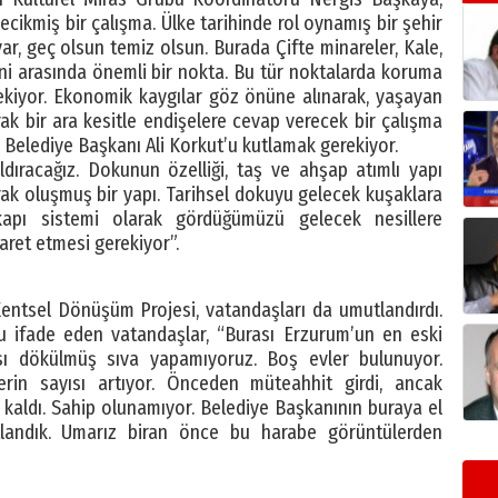
cikmiş bir çalışma. Ülke tarihinde rol oynamış bir şehir
var, geç olsun temiz olsun. Burada Çifte minareler, Kale,
ni arasında önemli bir nokta. Bu tür noktalarda koruma
ekiyor. Ekonomik kaygılar göz önüne alınarak, yaşayan
rak bir ara kesitle endişelere cevap verecek bir çalışma
Belediye Başkanı Ali Korkut’u kutlamak gerekiyor.
dıracağız. Dokunun özelliği, taş ve ahşap atımlı yapı
rak oluşmuş bir yapı. Tarihsel dokuyu gelecek kuşaklara
 kapı sistemi olarak gördüğümüzü gelecek nesillere
saret etmesi gerekiyor”.
ntsel Dönüşüm Projesi, vatandaşları da umutlandırdı.
u ifade eden vatandaşlar, “Burası Erzurum’un en eski
vası dökülmüş sıva yapamıyoruz. Boş evler bulunuyor.
rin sayısı artıyor. Önceden müteahhit girdi, ancak
kaldı. Sahip olunamıyor. Belediye Başkanının buraya el
tlandık. Umarız biran önce bu harabe görüntülerden