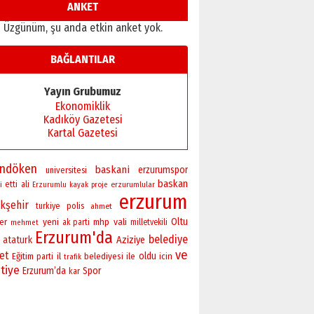
Ardında bıraktığı hatıralarıyla
ANKET
gönül adamı Faruk Terzioğlu!
Üzgünüm, şu anda etkin anket yok.
13 Mayıs 2026 Çarşamba
Esat BİNDESEN
BAĞLANTILAR
Başkan Sekmen’den Erzurum’a
bir vizyon proje daha!
Yayın Grubumuz
02 Ağustos 2026 Pazar
Ekonomiklik
Kadıköy Gazetesi
Kartal Gazetesi
andöken
baskani
erzurumspor
universitesi
baskan
i
etti
ali
erzurumlular
Erzurumlu
kayak
proje
erzurum
kşehir
polis
turkiye
ahmet
yeni
vali
Oltu
er
mhp
ak parti
milletvekili
mehmet
Erzurum'da
belediye
ataturk
Aziziye
ve
ret
oldu
Eğitim
il
belediyesi
ile
icin
parti
trafik
tiye
Erzurum’da
Spor
kar