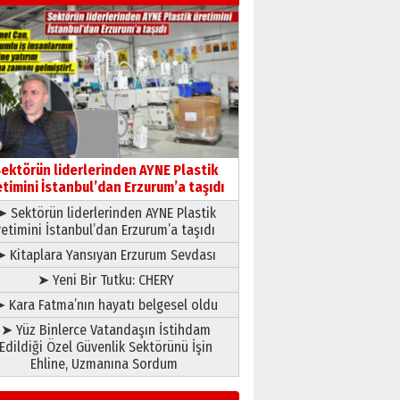
Kenan GÜLERCİ
Murat Şahsuvaroğlu ERKON’da
çıtayı yukarı taşırken,
yönetimdekiler aşağı
çekmemeli!
Orhan BOZKURT
17 Şubat 2026 Salı
Bir fotoğraf, bir şehir, bir
gazeteci… Dizginler kimin
ektörün liderlerinden AYNE Plastik
elinde?
etimini İstanbul’dan Erzurum’a taşıdı
31 Mart 2026 Salı
➤ Sektörün liderlerinden AYNE Plastik
A. Berhan Yılmaz
retimini İstanbul’dan Erzurum’a taşıdı
BİR BÖLÜM DEĞİL, BİR ÖMÜR
SEÇİYORSUNUZ… “NEDEN
➤ Kitaplara Yansıyan Erzurum Sevdası
ATATÜRK ÜNİVERSİTESİ?”
➤ Yeni Bir Tutku: CHERY
28 Temmuz 2026 Salı
Ahmet Gökhan YAZICI
 Kara Fatma’nın hayatı belgesel oldu
Ahmed Yesevi’den bir
➤ Yüz Binlerce Vatandaşın İstihdam
Alperen… ”Reisimiz” idi…
Edildiği Özel Güvenlik Sektörünü İşin
Hakka yürüdü.!
Ehline, Uzmanına Sordum
26 Mart 2026 Perşembe
Cem Bakırcı