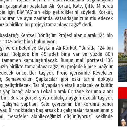
n çalışmaları başlatan Ali Korkut, Kale, Çifte Minerali
oje için BİMTAŞ’tan ekip getirdiklerini söyledi. Korkut,
lunduran ve aynı zamanda vatandaşımızı mutlu edecek
ızla birlikte bu projeyi tamamlayacağız” dedi.
başlattığı Kentsel Dönüşüm Projesi alan olarak 124 bin
e 1045 adet bina bulunuyor.
lgi veren Belediye Başkanı Ali Korkut, “Burada 124 bin
yoruz. Bölgede bin 45 adet bina var ve yüzde 80’i
ge tamamen
kamulaştırılacak. Bunun mali portresi 106
ımızla birlikte tamamlayacağız. Bu projede kimse mağdur
cek öncelikler taşıyor. Proje içerisinde Kevelciler
r, Semaverciler, Şapkacılar gibi eski tarihi dokuyu
ı geliştirilecek. Tarihi yapıların etrafı açılacak ve kültür
n yapılacağı alanda Lokal olarak üç tane koruma alanı
iri. Burası görsel şova oldukça uygun özellik taşıyor.
. Çalışma yaptılar. Kale çevresinin bir koruma bandı
de var. Bir noktadan başlarsak bu çalışmalar tamamlanmış
emli mesafeler alabileceğimizi düşünüyoruz” şeklinde