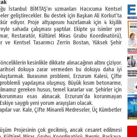
cak
ğu İstanbul BİMTAŞ’ın uzmanları Hacıcuma Kentsel
eler geliştirecekler. Bu destek için Başkan Ali Korkut’ta
ür ediyor. Proje altyapısını hazırlamak için 4 kişilik
yle sahada çalışması yaptılar. Ekipte şu isimler yer
ar, Restaratör, Kültürel Miras Grubu Koordinatörü),
r ve Kentsel Tasarımcı Zerrin Bostan, Yüksek Şehir
nceliklerin kesinlikle dikkate alınacağının altını çiziyor.
tarihsel dokuya zarar vermeden bu dokuyu daha iyi
oluşturmak. Burasının problemi, Erzurum Kalesi, Çifte
 problemli yapılaşma oluşmuş. Büyük kısım betonarme,
mamız gereken husus, temel kararlar var. Şehirler için
korunması esas alınacak. Erzurum’da korunmayan
skiye saygılı yeni yorum arayışları olacak.
apılar var. Kale, Çifte Minareli Medreseler, Üç Kümbetler
nüşüm Projesinin çok gecikmiş, ancak cesaret edilmesi
en Kültürel Miras Grubu Koordinatörü Nergis Başkaya,