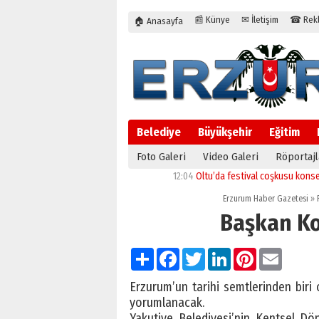
📰 Künye
✉ İletişim
☎ Rekla
🏠 Anasayfa
Belediye
Büyükşehir
Eğitim
Foto Galeri
Video Galeri
Röportajl
12:04
Oltu’da festival coşkusu konserle zirve
Erzurum Haber Gazetesi
»
Başkan Kor
Paylaş
Facebook
Twitter
LinkedIn
Pinterest
Email
Erzurum’un tarihi semtlerinden bir
yorumlanacak.
Yakutiye Belediyesi’nin Kentsel D