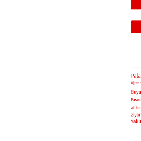
Pal
öğrenc
Büyü
Pasinl
bir
ak
ziya
Yaku