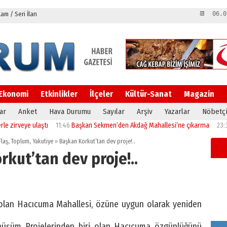
m / Seri İlan
📆 06.0
Ekonomi
Etkinlikler
İlçeler
Kültür-Sanat
Magazin
ar
Anket
Hava Durumu
Sayılar
Arşiv
Yazarlar
Nöbetçi
ye ulaştı
11:46
Başkan Sekmen’den Akdağ Mahallesi’ne çıkarma
23:32
Erzur
Flaş
,
Toplum
,
Yakutiye
»
Başkan Korkut’tan dev proje!..
kut’tan dev proje!..
i olan Hacıcuma Mahallesi, özüne uygun olarak yeniden
önüşüm Projelerinden biri olan Hacıcuma özgünlüğünü