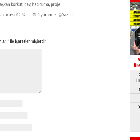
aşkan korkut
,
dev
,
hacıcuma
,
proje
 Pazartesi 09:52 · 💬 0 yorum ·
⎙ Yazdır
anlar
*
ile işaretlenmişlerdir
S
ür
ü
➤