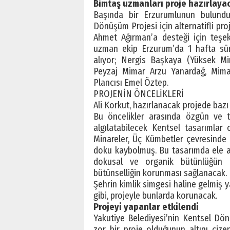
Bimtaş uzmanları proje hazırlaya
Başında bir Erzurumlunun bulundu
Dönüşüm Projesi için alternatifli proj
Ahmet Ağırman’a desteği için teşekk
uzman ekip Erzurum’da 1 hafta süre
alıyor; Nergis Başkaya (Yüksek Mim
Peyzaj Mimar Arzu Yanardağ, Mima
Plancısı Emel Öztep.
PROJENİN ÖNCELİKLERİ
Ali Korkut, hazırlanacak projede bazı ö
Bu öncelikler arasında özgün ve 
algılatabilecek Kentsel tasarımlar 
Minareler, Üç Kümbetler çevresinde
doku kaybolmuş. Bu tasarımda ele al
dokusal ve organik bütünlüğün 
bütünselliğin korunması sağlanacak. E
Şehrin kimlik simgesi haline gelmiş y
gibi, projeyle bunlarda korunacak.
Projeyi yapanlar etkilendi
Yakutiye Belediyesi’nin Kentsel Dö
zor bir proje olduğunun altını çiz