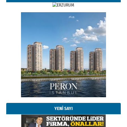
Esat BİNDESEN
Başkan Sekmen’den Erzurum’a
bir vizyon proje daha!
02 Ağustos 2026 Pazar
Kadir SABUNCUOĞLU
Erzurumspor’un köşe taşları
29 Haziran 2026 Pazartesi
YENİ SAYI
Kenan GÜLERCİ
Murat Şahsuvaroğlu ERKON’da
çıtayı yukarı taşırken,