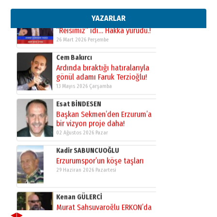
bir vizyon proje daha!
02 Ağustos 2026 Pazar
YAZARLAR
Kadir SABUNCUOĞLU
Erzurumspor’un köşe taşları
29 Haziran 2026 Pazartesi
Kenan GÜLERCİ
Murat Şahsuvaroğlu ERKON’da
çıtayı yukarı taşırken,
yönetimdekiler aşağı
çekmemeli!
Orhan BOZKURT
17 Şubat 2026 Salı
Bir fotoğraf, bir şehir, bir
gazeteci… Dizginler kimin
elinde?
31 Mart 2026 Salı
A. Berhan Yılmaz
BİR BÖLÜM DEĞİL, BİR ÖMÜR
SEÇİYORSUNUZ… “NEDEN
ATATÜRK ÜNİVERSİTESİ?”
28 Temmuz 2026 Salı
◀
▶