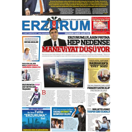
yönetimdekiler aşağı
çekmemeli!
Orhan BOZKURT
17 Şubat 2026 Salı
Bir fotoğraf, bir şehir, bir
gazeteci… Dizginler kimin
elinde?
31 Mart 2026 Salı
A. Berhan Yılmaz
BİR BÖLÜM DEĞİL, BİR ÖMÜR
SEÇİYORSUNUZ… “NEDEN
ATATÜRK ÜNİVERSİTESİ?”
28 Temmuz 2026 Salı
Ahmet Gökhan YAZICI
Ahmed Yesevi’den bir Alperen…
”Reisimiz” idi… Hakka yürüdü.!
26 Mart 2026 Perşembe
Cem Bakırcı
Ardında bıraktığı hatıralarıyla
gönül adamı Faruk Terzioğlu!
13 Mayıs 2026 Çarşamba
Esat BİNDESEN
Başkan Sekmen’den Erzurum’a