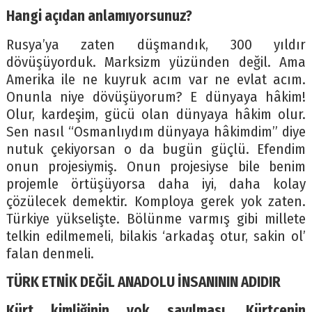
Hangi açıdan anlamıyorsunuz?
Rusya’ya zaten düşmandık, 300 yıldır
dövüşüyorduk. Marksizm yüzünden değil. Ama
Amerika ile ne kuyruk acım var ne evlat acım.
Onunla niye dövüşüyorum? E dünyaya hâkim!
Olur, kardeşim, gücü olan dünyaya hâkim olur.
Sen nasıl “Osmanlıydım dünyaya hâkimdim” diye
nutuk çekiyorsan o da bugün güçlü. Efendim
onun projesiymiş. Onun projesiyse bile benim
projemle örtüşüyorsa daha iyi, daha kolay
çözülecek demektir. Komploya gerek yok zaten.
Türkiye yükselişte. Bölünme varmış gibi millete
telkin edilmemeli, bilakis ‘arkadaş otur, sakin ol’
falan denmeli.
TÜRK ETNİK DEĞİL ANADOLU İNSANININ ADIDIR
Kürt kimliğinin yok sayılması, Kürtçenin