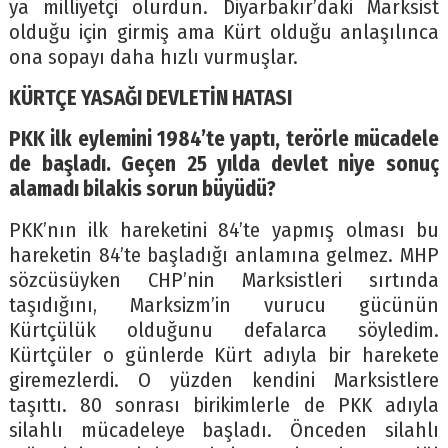
ya milliyetçi olurdun. Diyarbakır’daki Marksist
olduğu için girmiş ama Kürt olduğu anlaşılınca
ona sopayı daha hızlı vurmuşlar.
KÜRTÇE YASAĞI DEVLETİN HATASI
PKK ilk eylemini 1984’te yaptı, terörle mücadele
de başladı. Geçen 25 yılda devlet niye sonuç
alamadı bilakis sorun büyüdü?
PKK’nın ilk hareketini 84’te yapmış olması bu
hareketin 84’te başladığı anlamına gelmez. MHP
sözcüsüyken CHP’nin Marksistleri sırtında
taşıdığını, Marksizm’in vurucu gücünün
Kürtçülük olduğunu defalarca söyledim.
Kürtçüler o günlerde Kürt adıyla bir harekete
giremezlerdi. O yüzden kendini Marksistlere
taşıttı. 80 sonrası birikimlerle de PKK adıyla
silahlı mücadeleye başladı. Önceden silahlı