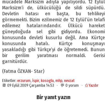
mücadele Marksizm adıyla yapılıyordu. 12 Eylül
Marksizm’i de, ülkücülüğü de sildi süpürdü.
Devletin hatası en başta, bu tehlikeyi
görmemekti. Bizim ezilmemiz de 12 Eylül’ün telafi
edilemez hatalarındandır. Ülkücü hareket
güneydoğuda sel gibi gidiyordu. Ekonomi
konusunda devleti kusurlu değil. Ama Kürtçe
konusunda hatalı. Kürtçe konuşmayı
yasakladığı gibi Türkçe’yi de öğretemedi. Bunun
bir gerilim yaratması normaldi. Gerisi
garnitürdür.
(Fatma ÖZKAN- Star)
Etiketler:
erzurum
,
İspir
,
kosoglu
,
mhp
,
nevzat
📆 09 Eylül 2009 Çarşamba 14:53 · 💬 0 yorum ·
⎙ Yazdır
Bir yanıt yazın