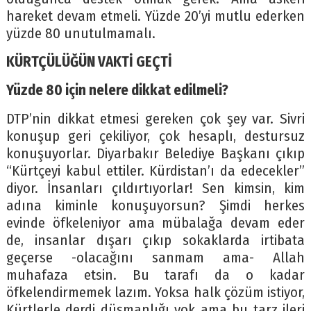
hareket devam etmeli. Yüzde 20’yi mutlu ederken
yüzde 80 unutulmamalı.
KÜRTÇÜLÜĞÜN VAKTİ GEÇTİ
Yüzde 80 için nelere dikkat edilmeli?
DTP’nin dikkat etmesi gereken çok şey var. Sivri
konuşup geri çekiliyor, çok hesaplı, destursuz
konuşuyorlar. Diyarbakır Belediye Başkanı çıkıp
“Kürtçeyi kabul ettiler. Kürdistan’ı da edecekler”
diyor. İnsanları çıldırtıyorlar! Sen kimsin, kim
adına kiminle konuşuyorsun? Şimdi herkes
evinde öfkeleniyor ama mübalağa devam eder
de, insanlar dışarı çıkıp sokaklarda irtibata
geçerse -olacağını sanmam ama- Allah
muhafaza etsin. Bu tarafı da o kadar
öfkelendirmemek lazım. Yoksa halk çözüm istiyor,
Kürtlerle derdi düşmanlığı yok ama bu tarz ileri