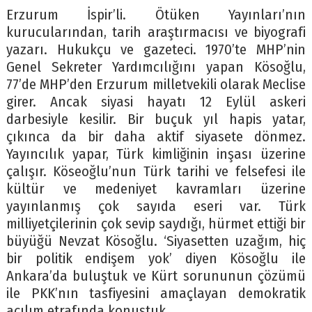
Erzurum İspir’li. Ötüken Yayınları’nın
kurucularından, tarih araştırmacısı ve biyografi
yazarı. Hukukçu ve gazeteci. 1970’te MHP’nin
Genel Sekreter Yardımcılığını yapan Kösoğlu,
77’de MHP’den Erzurum milletvekili olarak Meclise
girer. Ancak siyasi hayatı 12 Eylül askeri
darbesiyle kesilir. Bir buçuk yıl hapis yatar,
çıkınca da bir daha aktif siyasete dönmez.
Yayıncılık yapar, Türk kimliğinin inşası üzerine
çalışır. Köseoğlu’nun Türk tarihi ve felsefesi ile
kültür ve medeniyet kavramları üzerine
yayınlanmış çok sayıda eseri var. Türk
milliyetçilerinin çok sevip saydığı, hürmet ettiği bir
büyüğü Nevzat Kösoğlu. ‘Siyasetten uzağım, hiç
bir politik endişem yok’ diyen Kösoğlu ile
Ankara’da buluştuk ve Kürt sorununun çözümü
ile PKK’nın tasfiyesini amaçlayan demokratik
açılım etrafında konuştuk.