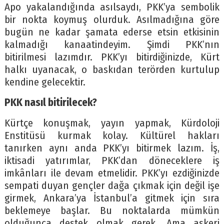
Apo yakalandığında asılsaydı, PKK’ya sembolik
bir nokta koymuş olurduk. Asılmadığına göre
bugün ne kadar şamata ederse etsin etkisinin
kalmadığı kanaatindeyim. Şimdi PKK’nın
bitirilmesi lazımdır. PKK’yı bitirdiğinizde, Kürt
halkı uyanacak, o baskıdan terörden kurtulup
kendine gelecektir.
PKK nasıl bitirilecek?
Kürtçe konuşmak, yayın yapmak, Kürdoloji
Enstitüsü kurmak kolay. Kültürel hakları
tanırken aynı anda PKK’yı bitirmek lazım. İş,
iktisadi yatırımlar, PKK’dan döneceklere iş
imkânları ile devam etmelidir. PKK’yı ezdiğinizde
sempati duyan gençler dağa çıkmak için değil işe
girmek, Ankara’ya İstanbul’a gitmek için sıra
beklemeye başlar. Bu noktalarda mümkün
olduğunca destek olmak gerek. Ama askeri