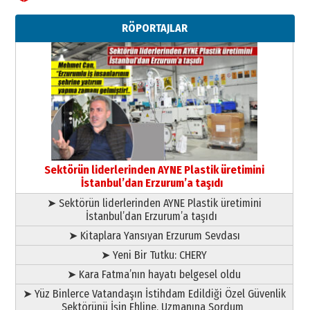
Ahmet Gökhan YAZICI
Ahmed Yesevi’den bir Alperen…
RÖPORTAJLAR
”Reisimiz” idi… Hakka yürüdü.!
26 Mart 2026 Perşembe
Cem Bakırcı
Ardında bıraktığı hatıralarıyla
gönül adamı Faruk Terzioğlu!
13 Mayıs 2026 Çarşamba
Esat BİNDESEN
Başkan Sekmen’den Erzurum’a
bir vizyon proje daha!
Sektörün liderlerinden AYNE Plastik üretimini
02 Ağustos 2026 Pazar
İstanbul’dan Erzurum’a taşıdı
➤ Sektörün liderlerinden AYNE Plastik üretimini
İstanbul’dan Erzurum’a taşıdı
➤ Kitaplara Yansıyan Erzurum Sevdası
➤ Yeni Bir Tutku: CHERY
➤ Kara Fatma’nın hayatı belgesel oldu
➤ Yüz Binlerce Vatandaşın İstihdam Edildiği Özel Güvenlik
Sektörünü İşin Ehline, Uzmanına Sordum