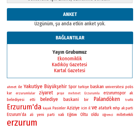
ANKET
Üzgünüm, şu anda etkin anket yok.
BAĞLANTILAR
Yayın Grubumuz
Ekonomiklik
Kadıköy Gazetesi
Kartal Gazetesi
Yakutiye
Büyükşehir
baskan
Spor
ile
universitesi
polis
ahmet
turkiye
ziyaret
erzurumspor
kar
erzurumlular
ak
proje
mehmet
Erzurumlu
Palandöken
belediye
baskani
bir
belediyesi
etti
trafik
Erzurum'da
ve
Aziziye
ataturk
Pasinler
icin
il
mhp
ak parti
kayak
Erzurum’da
yeni
vali
Oltu
oldu
Eğitim
ali
parti
öğrenci
milletvekili
erzurum