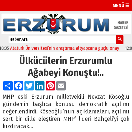
MENÜ ☰
rk Üniversitesi’nin araştırma altyapısına güçlü onay
12:04
Oltu’da 
Ülkücülerin Erzurumlu
Ağabeyi Konuştu!..
Paylaş
Facebook
Twitter
LinkedIn
Pinterest
Email
MHP eski Erzurum milletvekili Nevzat Kösoğlu
gündemin başlıca konusu demokratik açılımı
değerlendirdi. Köseoğlu’nun açıklamaları, açılımı
sert bir dille eleştiren MHP’ lideri Bahçeli’yi çok
kızdıracak…