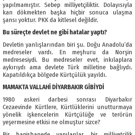
yapılmamıştır. Sebep milliyetçiliktir. Dolayısıyla
kan dökmekten başka hiçbir sonuca ulaşma
şansı yoktur. PKK da kitlesel değildir.
Bu süreçte devlet ne gibi hatalar yaptı?
Devletin yanlışlarından biri şu. Doğu Anadolu’da
medreseler vardı. En meşhuru da Norşin
medresesiydi. Bu medreseler evet, inkılaplara
aykırıydı ama devlete Türk milletine bağlıydı.
Kapatıldıkça bölgede Kürtçülük yayıldı.
MAMAKTA VALLAHİ DİYARBAKIR GİBİYDİ
1980 askeri darbesi sonrası Diyarbakır
Cezaevinde Kürtlere, Kürtlüklerini unutturmaya
yönelik işkencelerin Kürtçülüğe ve terörün
yeşermesine etkisi ne olmuştur sizce?
Bir hapishanede yapılanlar, bir milliyetçilik