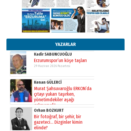
Ardında bıraktığı hatıralarıyla
gönül adamı Faruk Terzioğlu!
13 Mayıs 2026 Çarşamba
Esat BİNDESEN
Başkan Sekmen’den Erzurum’a
bir vizyon proje daha!
02 Ağustos 2026 Pazar
YAZARLAR
Kadir SABUNCUOĞLU
Erzurumspor’un köşe taşları
29 Haziran 2026 Pazartesi
Kenan GÜLERCİ
Murat Şahsuvaroğlu ERKON’da
çıtayı yukarı taşırken,
yönetimdekiler aşağı
çekmemeli!
Orhan BOZKURT
17 Şubat 2026 Salı
Bir fotoğraf, bir şehir, bir
gazeteci… Dizginler kimin
elinde?