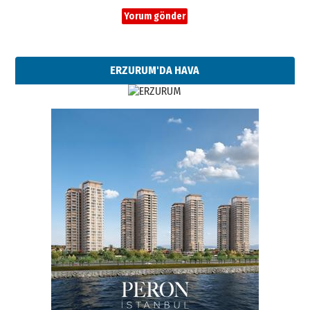
ERZURUM'DA HAVA
Esat BİNDESEN
Başkan Sekmen’den Erzurum’a
bir vizyon proje daha!
02 Ağustos 2026 Pazar
Kadir SABUNCUOĞLU
Erzurumspor’un köşe taşları
29 Haziran 2026 Pazartesi