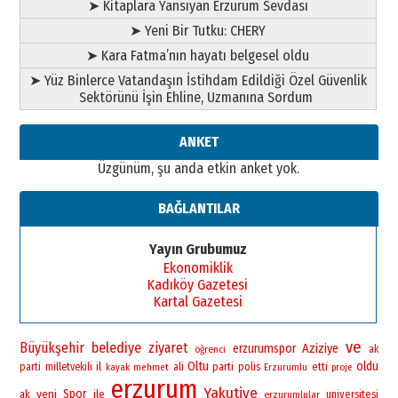
➤ Kitaplara Yansıyan Erzurum Sevdası
➤ Yeni Bir Tutku: CHERY
➤ Kara Fatma’nın hayatı belgesel oldu
➤ Yüz Binlerce Vatandaşın İstihdam Edildiği Özel Güvenlik
Sektörünü İşin Ehline, Uzmanına Sordum
ANKET
Üzgünüm, şu anda etkin anket yok.
BAĞLANTILAR
Yayın Grubumuz
Ekonomiklik
Kadıköy Gazetesi
Kartal Gazetesi
ve
Büyükşehir
belediye
ziyaret
erzurumspor
Aziziye
öğrenci
ak
Oltu
oldu
il
polis
parti
milletvekili
ali
parti
etti
kayak
mehmet
Erzurumlu
proje
erzurum
Yakutiye
yeni
Spor
ile
universitesi
ak
erzurumlular