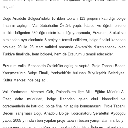
başladı.
Doğu Anadolu Bölgesi’ndeki 16 ilden toplam 113 projenin katıldığı bölge
finalinin açılışını Vali Sebahattin Öztürk yaptı. İdareci ve öğretmenlerle
birlikte bölgeden 289 öğrencinin katıldığı yarışmada, Erzurum, 8 okul ve
birbirinden ayrı alanlarda 8 projeyle temsil edilirken, bölge finalini kazanan
projeler, 20 ile 26 Mart tarihleri arasında Ankara’da düzenlenecek olan
Türkiye finalinde, hem bölgeyi, hem de Erzurum’u temsil edecekler.
Erzurum Valisi Sebahattin Öztürk’ün açılışını yaptığı Proje Tabanlı Beceri
Yarışması’nın Bölge Finali, Yenişehir’de bulunan Büyükşehir Belediyesi
Kültür Merkezi’nde başladı.
Vali Yardımcısı Mehmet Gök, Palandöken İlçe Milli Eğitim Müdürü Ali
Özer, daire müdürleri, bölge illerinden gelen okul idarecileri ve
öğretmenlerin de katıldığı bölge finalinin açılış konuşmasını, Proje Tabanlı
Beceri Yarışması Doğu Anadolu Bölge Koordinatörü Şerafettin Aydoğdu
yaptı. 2005 yılından beri yapılan proje tabanlı beceri yarışmalarının, bu yıl
5’incisinin gerçekleştirildiğini belirten Aydoğdu, Bilgi İletişim Teknolojileri,