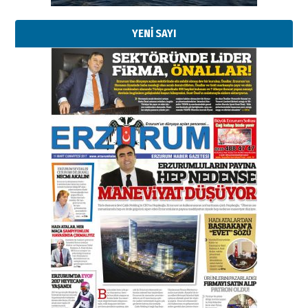
YENİ SAYI
Kenan GÜLERCİ
Murat Şahsuvaroğlu ERKON’da
çıtayı yukarı taşırken,
yönetimdekiler aşağı
çekmemeli!
Orhan BOZKURT
17 Şubat 2026 Salı
Bir fotoğraf, bir şehir, bir
gazeteci… Dizginler kimin
elinde?
31 Mart 2026 Salı
A. Berhan Yılmaz
BİR BÖLÜM DEĞİL, BİR ÖMÜR
SEÇİYORSUNUZ… “NEDEN
ATATÜRK ÜNİVERSİTESİ?”
28 Temmuz 2026 Salı
Ahmet Gökhan YAZICI
Ahmed Yesevi’den bir Alperen…
”Reisimiz” idi… Hakka yürüdü.!
26 Mart 2026 Perşembe
Cem Bakırcı