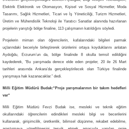
Elektrik Elektronik ve Otomasyon, Kişisel ve Sosyal Hizmetler, Moda
Tasarımı, Sağlık Hizmetleri, Ticari ve İş Yöneticiliği, Turizm Hizmetleri,
Üretim ve Mühendislik Teknoloji ile Yaratıcı Sanatlar alanında hazırlanan
projelerin yarıştığı bölge finaline, 113 çalışmanın katıldığını söyledi.
Projelerin mimarı olan öğrencilerin, kafalarındaki bilgileri parmak
uçlarındaki beceriyle birleştirerek ürünlerini ortaya koyduklarını anlatan
Aydoğdu, Erzurum’un da, bölge finalinde 8 okulla temsil edildiğini
kaydederek, “Bu yarışmada derece elde eden projeler, 20 ile 26 Mart
tarihleri arasında Ankara’da gerçekleştirilecek olan Türkiye finalinde
yarışmaya hak kazanacaklar.” dedi.
Milli Eğitim Müdürü Budak:“Proje yarışmalarının bir takım hedefleri
var“
Milli Eğitim Müdürü Fevzi Budak ise, mesleki ve teknik eğitim
okullarındaki öğrencilerin edindikleri mesleki bilgi ve becerilerini
kullanarak, girişimcilik, üretkenlik, bilimsel düşünme, rekabet edebilme,
araştırmaya yöneltilmesini teşvik etmek amacıyla yapılan proje