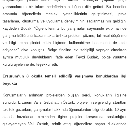
yarışmalarının bir takım hedeflerinin olduğunu dile getirdi. Bu hedefler
arasında öğrencilerin mesleki yeterliliklerinin geliştirilmesi, proje
tasarlama, oluşturma ve uygulama deneyiminin sağlanmasının geldiğini
kaydeden Budak, “Öğrencilerimiz bu yarışmalar sayesinde ekip halinde
çalışma kültürünü kazanmakla birlikte problem çözme, bilimsel düşünme
ve bilgi teknolojilerini etkin biçimde kullanabilme becerilerini de elde
ediyorlar.” diye konuştu. Bölge finaline ev sahipliği yapıyor olmaktan
ayrıca mutluluk duyduklarını ifade eden Fevzi Budak, bölge yürütme
kurulu üyelerine de, teşekkür etti.
Erzurum’un 8 okulla temsil edildiği yarışmaya konuklardan ilgi
büyüktü
Konuşmaların ardından projelerden oluşan sergi, konukların ilgisine
sunuldu. Erzurum Valisi Sebahattin Öztürk, projelerin sergilendiği stantları
tek tek gezerken, çalışmalar hakkında öğrencilerden bilgi de aldı. 10 ayrı
alanda hazırlanan birbirinden ilginç projeler karşısında şaşkınlığını
gizleyemeyen Vali Öztürk, tebrik ettiği öğrencilere başarı dileklerinde