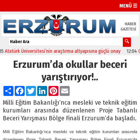
MENÜ ☰
tatürk Üniversitesi’nin araştırma altyapısına güçlü onay
12:04
Oltu
Erzurum’da okullar beceri
yarıştırıyor!..
Paylaş
Facebook
Twitter
LinkedIn
Pinterest
Email
Milli Eğitim Bakanlığı’nca mesleki ve teknik eğitim
kurumları arasında düzenlenen Proje Tabanlı
Beceri Yarışması Bölge Finali Erzurum’da başladı.
Milli Eğitim Bakanlığı’nca mesleki ve teknik eğitim kurumları arasında
düzenlenen Proje Tabanlı Beceri Yarışması Bölge Finali Erzurum’da