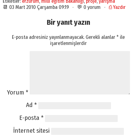
Etiketler:
erzurum
,
milli eğitim bakanlığı
,
proje
,
yarışma
📆 03 Mart 2010 Çarşamba 09:19 · 💬 0 yorum ·
⎙ Yazdır
Bir yanıt yazın
E-posta adresiniz yayınlanmayacak.
Gerekli alanlar
*
ile
işaretlenmişlerdir
Yorum
*
Ad
*
E-posta
*
İnternet sitesi