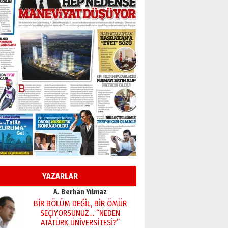
Başkan Sekmen’den Erzurum’a
bir vizyon proje daha!
02 Ağustos 2026 Pazar
Kadir SABUNCUOĞLU
Erzurumspor’un köşe taşları
29 Haziran 2026 Pazartesi
Kenan GÜLERCİ
Murat Şahsuvaroğlu ERKON’da
çıtayı yukarı taşırken,
yönetimdekiler aşağı
çekmemeli!
Orhan BOZKURT
17 Şubat 2026 Salı
Bir fotoğraf, bir şehir, bir
gazeteci… Dizginler kimin
elinde?
YAZARLAR
31 Mart 2026 Salı
A. Berhan Yılmaz
BİR BÖLÜM DEĞİL, BİR ÖMÜR
SEÇİYORSUNUZ… “NEDEN
ATATÜRK ÜNİVERSİTESİ?”