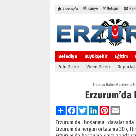
📰 Künye
✉ İletişim
☎ Rekla
🏠 Anasayfa
Belediye
Büyükşehir
Eğitim
Foto Galeri
Video Galeri
Röportajl
Erzurum Haber Gazetesi
»
Fl
Erzurum’da 
Paylaş
Facebook
Twitter
LinkedIn
Pinterest
Email
Erzurum’da boşanma davalarında 
Erzurum’da hergün ortalama 30 çiftin 
Erzurum’da boşanma davalarında yaşa