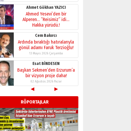
28 Temmuz 2026 Salı
Ahmet Gökhan YAZICI
Ahmed Yesevi’den bir
Alperen… ”Reisimiz” idi…
Hakka yürüdü.!
26 Mart 2026 Perşembe
Cem Bakırcı
Ardında bıraktığı hatıralarıyla
gönül adamı Faruk Terzioğlu!
13 Mayıs 2026 Çarşamba
Esat BİNDESEN
Başkan Sekmen’den Erzurum’a
bir vizyon proje daha!
02 Ağustos 2026 Pazar
◀
▶
Kadir SABUNCUOĞLU
Erzurumspor’un köşe taşları
RÖPORTAJLAR
29 Haziran 2026 Pazartesi
Kenan GÜLERCİ
Murat Şahsuvaroğlu ERKON’da