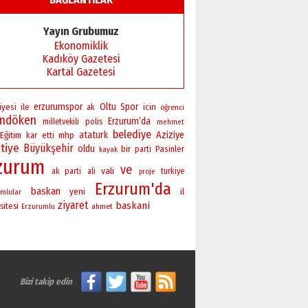
Başkan Sekmen’den Erzurum’a
bir vizyon proje daha!
Yayın Grubumuz
02 Ağustos 2026 Pazar
Ekonomiklik
Kadıköy Gazetesi
Kartal Gazetesi
erzurumspor
Oltu
Spor
iyesi
ile
icin
ak
öğrenci
andöken
Erzurum’da
polis
milletvekili
mehmet
belediye
ataturk
Aziziye
Eğitim
mhp
kar
etti
tiye
Büyükşehir
oldu
bir
Pasinler
parti
kayak
zurum
ve
vali
ak parti
ali
turkiye
proje
Erzurum'da
baskan
yeni
il
mlular
ziyaret
baskani
sitesi
ahmet
Erzurumlu
Bizi takip edin