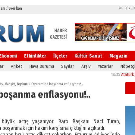
m / Seri İlan
📆 07.0
Ekonomi
Etkinlikler
İlçeler
Kültür-Sanat
Magazin
ar
Anket
Hava Durumu
Sayılar
Arşiv
Yazarlar
Nöbetçi
18:35
Atatürk Üniversi
aş
,
Manşet
,
Toplum
»
Erzurum’da boşanma enflasyonu!..
boşanma enflasyonu!..
büyük artış yaşanıyor. Baro Başkanı Naci Turan,
boşanmak için hakim karşısına çıktığını açıkladı.
nan hızlı artış dikkat çekerken, Erzurum Adliyesi’nde