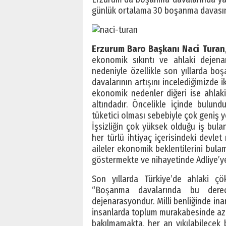
günlük ortalama 30 boşanma davasını
Erzurum Baro Başkanı Naci Turan
ekonomik sıkıntı ve ahlaki dejena
nedeniyle özellikle son yıllarda boş
davalarının artışını incelediğimizde
ekonomik nedenler diğeri ise ahlak
altındadır. Öncelikle içinde bulun
tüketici olması sebebiyle çok geniş y
İşsizliğin çok yüksek olduğu iş bula
her türlü ihtiyaç içerisindeki dev
aileler ekonomik beklentilerini bula
göstermekte ve nihayetinde Adliye’y
Son yıllarda Türkiye’de ahlaki çö
“Boşanma davalarında bu derece
dejenarasyondur. Milli benliğinde in
insanlarda toplum murakabesinde az
bakılmamakta, her an yıkılabilecek b