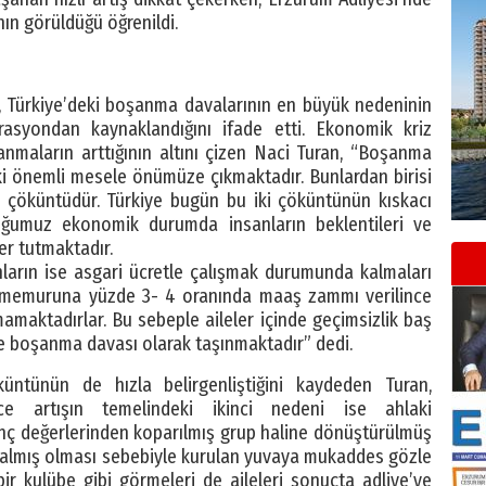
n görüldüğü öğrenildi.
, Türkiye’deki boşanma davalarının en büyük nedeninin
rasyondan kaynaklandığını ifade etti. Ekonomik kriz
anmaların arttığının altını çizen Naci Turan, “Boşanma
 iki önemli mesele önümüze çıkmaktadır. Bunlardan birisi
i çöküntüdür. Türkiye bugün bu iki çöküntünün kıskacı
duğumuz ekonomik durumda insanların beklentileri ve
er tutmaktadır.
nların ise asgari ücretle çalışmak durumunda kalmaları
let memuruna yüzde 3- 4 oranında maaş zammı verilince
mamaktadırlar. Bu sebeple aileler içinde geçimsizlik baş
e boşanma davası olarak taşınmaktadır” dedi.
küntünün de hızla belirgenliştiğini kaydeden Turan,
 artışın temelindeki ikinci nedeni ise ahlaki
anç değerlerinden koparılmış grup haline dönüştürülmüş
almış olması sebebiyle kurulan yuvaya mukaddes gözle
ir kulübe gibi görmeleri de aileleri sonuçta adliye’ye