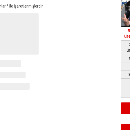
anlar
*
ile işaretlenmişlerdir
S
ür
ü
➤