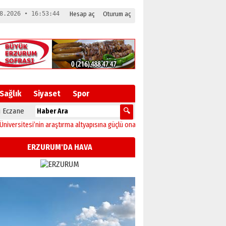
8.2026 • 16:53:44
Hesap aç
Oturum aç
Sağlık
Siyaset
Spor
 Eczane
tesi’nin araştırma altyapısına güçlü onay
12:04
Oltu’da festival coşkusu konse
ERZURUM'DA HAVA