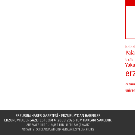
beled
Pal
trafik
Yaku
er
erzuru
univer
ERZURUM HABER GAZETESİ - ERZURUM'DAN HABERLER
ERZURUMHABERGAZETESI.COM
© 2008-2026 TÜM HAKLARI SAKLIDIR.
ANA SAYFA
|
BIZE ULAŞIN
|
TÜBILMER
|
BAHÇEHAVUZ
ARTSENTE
|
SCHOLARSPLATFORM
MSPA JAKUZI YEDEK FILTRE