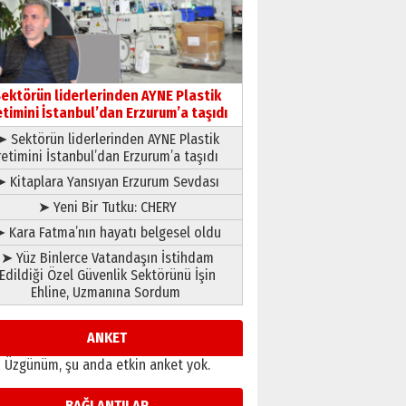
çıtayı yukarı taşırken,
yönetimdekiler aşağı
çekmemeli!
Orhan BOZKURT
17 Şubat 2026 Salı
Bir fotoğraf, bir şehir, bir
gazeteci… Dizginler kimin
ektörün liderlerinden AYNE Plastik
elinde?
etimini İstanbul’dan Erzurum’a taşıdı
31 Mart 2026 Salı
➤ Sektörün liderlerinden AYNE Plastik
A. Berhan Yılmaz
retimini İstanbul’dan Erzurum’a taşıdı
BİR BÖLÜM DEĞİL, BİR ÖMÜR
SEÇİYORSUNUZ… “NEDEN
➤ Kitaplara Yansıyan Erzurum Sevdası
ATATÜRK ÜNİVERSİTESİ?”
➤ Yeni Bir Tutku: CHERY
28 Temmuz 2026 Salı
Ahmet Gökhan YAZICI
 Kara Fatma’nın hayatı belgesel oldu
Ahmed Yesevi’den bir
➤ Yüz Binlerce Vatandaşın İstihdam
Alperen… ”Reisimiz” idi…
Edildiği Özel Güvenlik Sektörünü İşin
Hakka yürüdü.!
Ehline, Uzmanına Sordum
26 Mart 2026 Perşembe
Cem Bakırcı
Ardında bıraktığı hatıralarıyla
ANKET
gönül adamı Faruk Terzioğlu!
Üzgünüm, şu anda etkin anket yok.
13 Mayıs 2026 Çarşamba
Esat BİNDESEN
BAĞLANTILAR