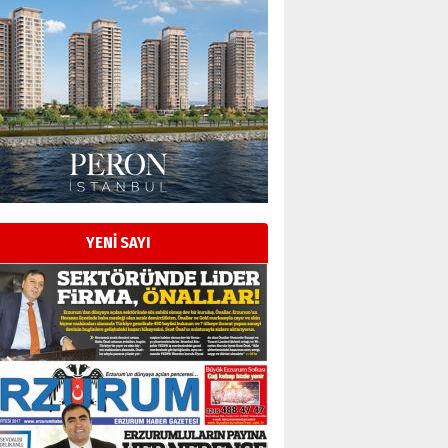
YENİ SAYI
Esat BİNDESEN