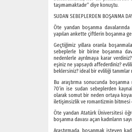
taşımamaktadır” diye konuştu.
SUDAN SEBEPLERDEN BOŞANMA DA
Öte yandan boşanma davalarında p
yapılan ankette çiftlerin boşanma ge
Geçtiğimiz yıllara oranla boşanmal
sebeplerle bir birine boşanma dava
nedenlerle ayrılmaya karar verdiniz?,
eşiniz ne yapsaydı affederdiniz? evli
beklersiniz? ideal bir evliliği tanımlar
Bu araştırma sonucunda boşanma ne
70’in ise sudan sebeplerden kaynak
olarak somut bir neden ortaya koy
iletişimsizlik ve romantizmin bitmesi
Öte yandan Atatürk Üniversitesi öğre
boşanma davası açan kadınların sayıs
Araştırmada, boşanmak isteyen kadın