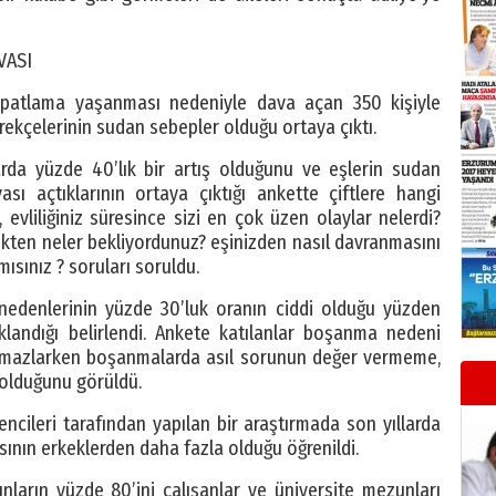
VASI
atlama yaşanması nedeniyle dava açan 350 kişiyle
rekçelerinin sudan sebepler olduğu ortaya çıktı.
arda yüzde 40’lık bir artış olduğunu ve eşlerin sudan
sı açtıklarının ortaya çıktığı ankette çiftlere hangi
 evliliğiniz süresince sizi en çok üzen olaylar nelerdi?
likten neler bekliyordunuz? eşinizden nasıl davranmasını
 mısınız ? soruları soruldu.
denlerinin yüzde 30’luk oranın ciddi olduğu yüzden
landığı belirlendi. Ankete katılanlar boşanma nedeni
amazlarken boşanmalarda asıl sorunun değer vermeme,
 olduğunu görüldü.
ncileri tarafından yapılan bir araştırmada son yıllarda
ının erkeklerden daha fazla olduğu öğrenildi.
ların yüzde 80’ini çalışanlar ve üniversite mezunları