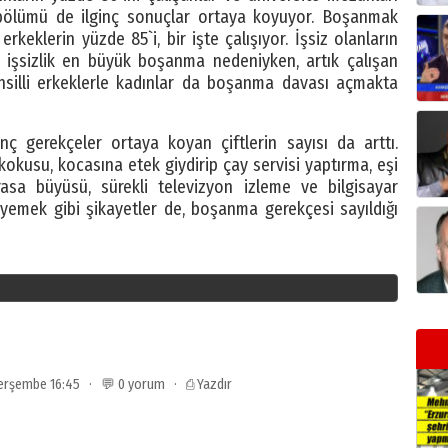
 bölümü de ilginç sonuçlar ortaya koyuyor. Boşanmak
rkeklerin yüzde 85`i, bir işte çalışıyor. İşsiz olanların
 işsizlik en büyük boşanma nedeniyken, artık çalışan
ahsilli erkeklerle kadınlar da boşanma davası açmakta
inç gerekçeler ortaya koyan çiftlerin sayısı da arttı.
okusu, kocasına etek giydirip çay servisi yaptırma, eşi
asa büyüsü, sürekli televizyon izleme ve bilgisayar
 yemek gibi şikayetler de, boşanma gerekçesi sayıldığı
 Perşembe 16:45 · 💬 0 yorum ·
⎙ Yazdır