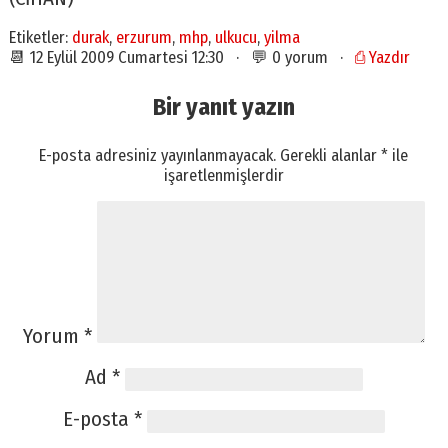
Etiketler:
durak
,
erzurum
,
mhp
,
ulkucu
,
yilma
📆 12 Eylül 2009 Cumartesi 12:30 · 💬 0 yorum ·
⎙ Yazdır
Bir yanıt yazın
E-posta adresiniz yayınlanmayacak.
Gerekli alanlar
*
ile
işaretlenmişlerdir
Yorum
*
Ad
*
E-posta
*