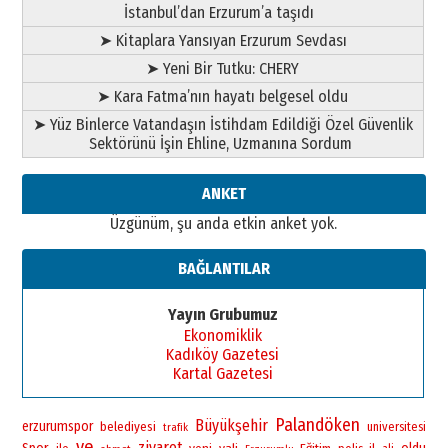
İstanbul’dan Erzurum’a taşıdı
BİR BÖLÜM DEĞİL, BİR ÖMÜR
SEÇİYORSUNUZ… “NEDEN
➤ Kitaplara Yansıyan Erzurum Sevdası
ATATÜRK ÜNİVERSİTESİ?”
➤ Yeni Bir Tutku: CHERY
28 Temmuz 2026 Salı
Ahmet Gökhan YAZICI
➤ Kara Fatma’nın hayatı belgesel oldu
Ahmed Yesevi’den bir Alperen…
➤ Yüz Binlerce Vatandaşın İstihdam Edildiği Özel Güvenlik
”Reisimiz” idi… Hakka yürüdü.!
Sektörünü İşin Ehline, Uzmanına Sordum
26 Mart 2026 Perşembe
Cem Bakırcı
ANKET
Ardında bıraktığı hatıralarıyla
Üzgünüm, şu anda etkin anket yok.
gönül adamı Faruk Terzioğlu!
13 Mayıs 2026 Çarşamba
BAĞLANTILAR
Esat BİNDESEN
Başkan Sekmen’den Erzurum’a
Yayın Grubumuz
bir vizyon proje daha!
Ekonomiklik
02 Ağustos 2026 Pazar
Kadıköy Gazetesi
Kartal Gazetesi
Palandöken
Büyükşehir
erzurumspor
belediyesi
universitesi
trafik
ve
ziyaret