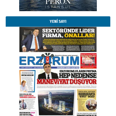
YENİ SAYI
Esat BİNDESEN
Başkan Sekmen’den Erzurum’a
bir vizyon proje daha!
02 Ağustos 2026 Pazar
Kadir SABUNCUOĞLU
Erzurumspor’un köşe taşları
29 Haziran 2026 Pazartesi