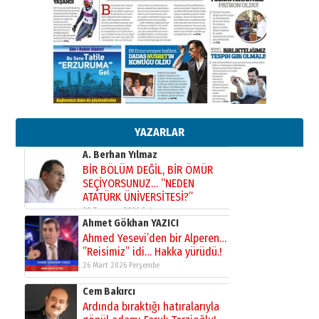
Kenan GÜLERCİ
Murat Şahsuvaroğlu ERKON’da
çıtayı yukarı taşırken,
yönetimdekiler aşağı
çekmemeli!
Orhan BOZKURT
17 Şubat 2026 Salı
Bir fotoğraf, bir şehir, bir
gazeteci… Dizginler kimin
elinde?
YAZARLAR
31 Mart 2026 Salı
A. Berhan Yılmaz
BİR BÖLÜM DEĞİL, BİR ÖMÜR
SEÇİYORSUNUZ… “NEDEN
ATATÜRK ÜNİVERSİTESİ?”
28 Temmuz 2026 Salı
Ahmet Gökhan YAZICI
Ahmed Yesevi’den bir Alperen…
”Reisimiz” idi… Hakka yürüdü.!
26 Mart 2026 Perşembe
Cem Bakırcı
Ardında bıraktığı hatıralarıyla