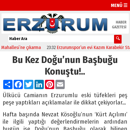
MENÜ ☰
llesi’ne çıkarma
23:32
Erzurumspor’un evi Kazım Karabekir Stadyu
Bu Kez Doğu’nun Başbuğu
Konuştu!..
Paylaş
Facebook
Twitter
LinkedIn
Pinterest
Email
Ülkücü Camianın Erzurumlu eski tüfekleri peş
peşe yaptıkları açıklamalar ile dikkat çekiyorlar…
Hafta başında Nevzat Kösoğlu’nun ‘Kürt Açılımı’
ile ilgili yaptığı değerlendirmelerin ardından
bugün ise Doğu’nun Başbuğu olarak bilinen