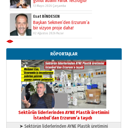
gönül adamı Faruk Terzioğlu!
13 Mayıs 2026 Çarşamba
Esat BİNDESEN
Başkan Sekmen’den Erzurum’a
bir vizyon proje daha!
02 Ağustos 2026 Pazar
◀
▶
Kadir SABUNCUOĞLU
Erzurumspor’un köşe taşları
RÖPORTAJLAR
29 Haziran 2026 Pazartesi
Kenan GÜLERCİ
Murat Şahsuvaroğlu ERKON’da
çıtayı yukarı taşırken,
yönetimdekiler aşağı
çekmemeli!
Orhan BOZKURT
17 Şubat 2026 Salı
Bir fotoğraf, bir şehir, bir
gazeteci… Dizginler kimin
Sektörün liderlerinden AYNE Plastik üretimini
elinde?
İstanbul’dan Erzurum’a taşıdı
31 Mart 2026 Salı
➤ Sektörün liderlerinden AYNE Plastik üretimini
A. Berhan Yılmaz