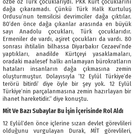
özbe öz Türk çocuklarıydı. PKK Kürt çocuklarını
dağa çıkaramadı. Çünkü Türk Halk Kurtuluş
Ordusu’nun temsilcisi devrimciler dağa çıktılar.
80’den önce dağa çıkanlar arasında en büyük
sayı Anadolu çocukları, Türk çocuklarıdır.
Ermeniler de vardı, aşiret çocukları da vardı. 80
sonrası ihtilalin bilhassa Diyarbakır Cezaevi’nde
yaptıkları, anadilde Kürtçeyi yasaklamaları,
oradaki maalesef halkı anlamayan bürokratların
hataları insanların dağa çıkmasına zemin
oluşturmuştur. Dolayısıyla ’12 Eylül Türkiye’de
terörü bitirdi’ diye öyle bir şey yok. 12 Eylül
Türkiye’nin parçalanmasına zemin hazırlayan bir
ihanet hareketidir.” diye konuştu.
Mit Ve Bazı Subaylar Bu İşin İçerisinde Rol Aldı
12 Eylül’den önce içlerine sızan devlet görevlileri
olduğunu vurgulayan Durak, MİT görevlileri,