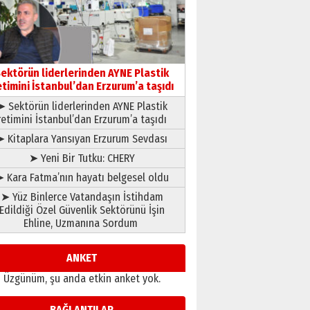
BİR BÖLÜM DEĞİL, BİR ÖMÜR
SEÇİYORSUNUZ… “NEDEN
ATATÜRK ÜNİVERSİTESİ?”
28 Temmuz 2026 Salı
Ahmet Gökhan YAZICI
Ahmed Yesevi’den bir
ektörün liderlerinden AYNE Plastik
Alperen… ”Reisimiz” idi…
etimini İstanbul’dan Erzurum’a taşıdı
Hakka yürüdü.!
➤ Sektörün liderlerinden AYNE Plastik
26 Mart 2026 Perşembe
retimini İstanbul’dan Erzurum’a taşıdı
Cem Bakırcı
Ardında bıraktığı hatıralarıyla
➤ Kitaplara Yansıyan Erzurum Sevdası
gönül adamı Faruk Terzioğlu!
➤ Yeni Bir Tutku: CHERY
13 Mayıs 2026 Çarşamba
 Kara Fatma’nın hayatı belgesel oldu
Esat BİNDESEN
➤ Yüz Binlerce Vatandaşın İstihdam
Başkan Sekmen’den Erzurum’a
Edildiği Özel Güvenlik Sektörünü İşin
bir vizyon proje daha!
Ehline, Uzmanına Sordum
02 Ağustos 2026 Pazar
ANKET
Üzgünüm, şu anda etkin anket yok.
BAĞLANTILAR