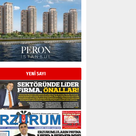
YENİ SAYI
Esat BİNDESEN
Başkan Sekmen’den Erzurum’a
bir vizyon proje daha!
02 Ağustos 2026 Pazar
Kadir SABUNCUOĞLU
Erzurumspor’un köşe taşları
29 Haziran 2026 Pazartesi