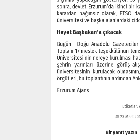
sonra, devlet Erzurum’da ikinci bir 
karardan bağımsız olarak, ETSO da 
üniversitesi ve başka alanlardaki ciddi
Heyet Başbakan’a çıkacak
Bugün Doğu Anadolu Gazeteciler C
Toplam 17 meslek teşekkülünün temsi
Üniversitesi’nin nereye kurulması ha
şehrin yarınları üzerine görüş-alı
üniversitesinin kurulacak olmasını
örgütleri, bu toplantının ardından A
Erzurum Ajans
Etiketler:
📆 23 Mart 20
Bir yanıt yazın