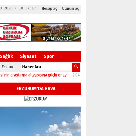
8.2026 • 18:37:18
Hesap aç
Oturum aç
Sağlık
Siyaset
Spor
 Eczane
araştırma altyapısına güçlü onay
12:04
Oltu’da festival coşkusu konserle zirvey
ERZURUM'DA HAVA