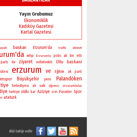
Yayın Grubumuz
Ekonomiklik
Kadıköy Gazetesi
Kartal Gazetesi
baskan
Erzurum’da
ahmet
kayak
trafik
zurum'da
bir
mhp
polis
ak
etti
Erzurumlu
ziyaret
baskani
Oltu
ile
parti
milletvekili
erzurum
ve
sitesi
Eğitim
ak parti
Palandöken
Büyükşehir
rumspor
yeni
tiye
vali
belediyesi
ali
öğrenci
erzurumlular
diye
oldu
Aziziye
Spor
icin
Pasinler
turkiye
kar
ataturk
et
Bizi takip edin