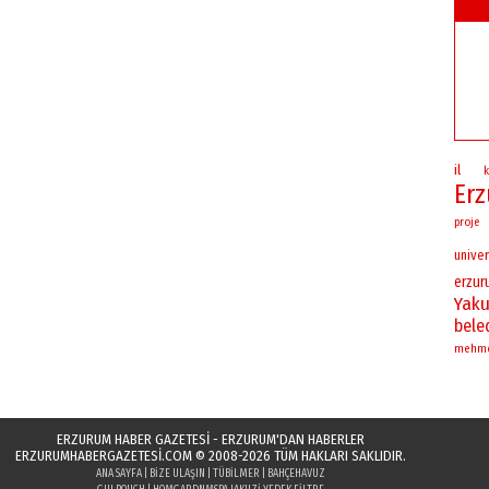
il
Er
proje
univer
erzu
Yaku
bele
mehm
ERZURUM HABER GAZETESİ - ERZURUM'DAN HABERLER
ERZURUMHABERGAZETESI.COM
© 2008-2026 TÜM HAKLARI SAKLIDIR.
ANA SAYFA
|
BIZE ULAŞIN
|
TÜBILMER
|
BAHÇEHAVUZ