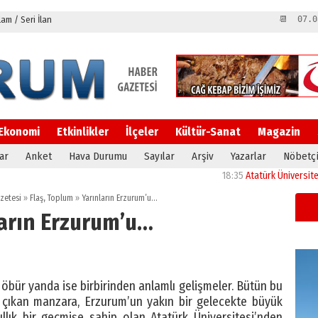
m / Seri İlan
📆 07.0
Ekonomi
Etkinlikler
İlçeler
Kültür-Sanat
Magazin
ar
Anket
Hava Durumu
Sayılar
Arşiv
Yazarlar
Nöbetçi
18:35
Atatürk Üniversitesi’nin 
zetesi
»
Flaş
,
Toplum
»
Yarınların Erzurum’u…
ların Erzurum’u…
, öbür yanda ise birbirinden anlamlı gelişmeler. Bütün bu
a çıkan manzara, Erzurum’un yakın bir gelecekte büyük
ıllık bir geçmişe sahip olan Atatürk Üniversitesi’nden