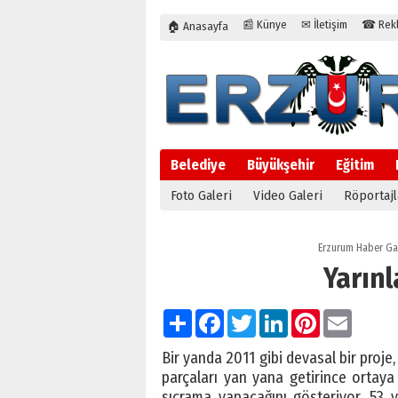
📰 Künye
✉ İletişim
☎ Rekla
🏠 Anasayfa
Belediye
Büyükşehir
Eğitim
Foto Galeri
Video Galeri
Röportajl
Erzurum Haber Ga
Yarın
Paylaş
Facebook
Twitter
LinkedIn
Pinterest
Email
Bir yanda 2011 gibi devasal bir proje
parçaları yan yana getirince ortay
sıçrama yapacağını gösteriyor. 53 y