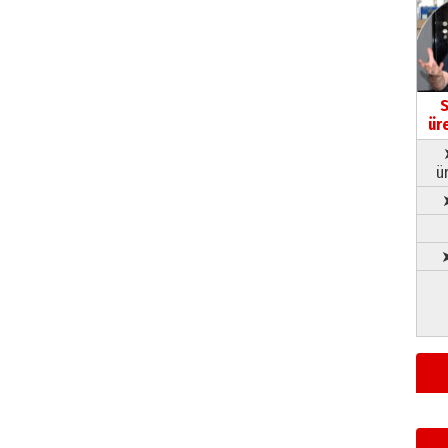
S
ür
ü
➤