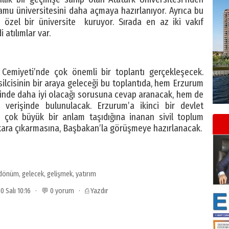
kamu üniversitesini daha açmaya hazırlanıyor. Ayrıca bu
özel bir üniversite kuruyor. Sırada en az iki vakıf
 atılımlar var.
emiyeti’nde çok önemli bir toplantı gerçekleşecek.
lcisinin bir araya geleceği bu toplantıda, hem Erzurum
linde daha iyi olacağı sorusuna cevap aranacak, hem de
ş verişinde bulunulacak. Erzurum’a ikinci bir devlet
n, çok büyük bir anlam taşıdığına inanan sivil toplum
nkara çıkarmasına, Başbakan’la görüşmeye hazırlanacak.
dönüm
,
gelecek
,
gelişmek
,
yatırım
10 Salı 10:16 · 💬 0 yorum ·
⎙ Yazdır