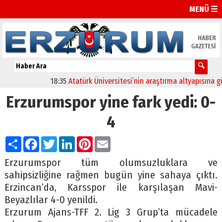
MENÜ ☰
18:35
Atatürk Üniversitesi’nin araştırma altyapısına güçlü
Erzurumspor yine fark yedi: 0-
4
Paylaş
Facebook
Twitter
LinkedIn
Pinterest
Email
Erzurumspor tüm olumsuzluklara ve
sahipsizliğine rağmen bugün yine sahaya çıktı.
Erzincan’da, Karsspor ile karşılaşan Mavi-
Beyazlılar 4-0 yenildi.
Erzurum Ajans-TFF 2. Lig 3 Grup’ta mücadele