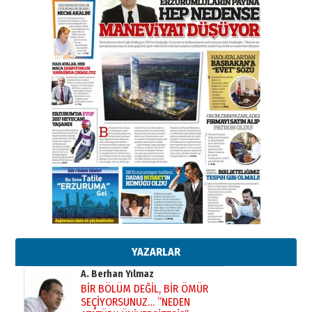
Esat BİNDESEN
Başkan Sekmen’den Erzurum’a
bir vizyon proje daha!
02 Ağustos 2026 Pazar
Kadir SABUNCUOĞLU
Erzurumspor’un köşe taşları
29 Haziran 2026 Pazartesi
Kenan GÜLERCİ
Murat Şahsuvaroğlu ERKON’da
çıtayı yukarı taşırken,
yönetimdekiler aşağı
çekmemeli!
Orhan BOZKURT
17 Şubat 2026 Salı
Bir fotoğraf, bir şehir, bir
gazeteci… Dizginler kimin
elinde?
YAZARLAR
31 Mart 2026 Salı
A. Berhan Yılmaz
BİR BÖLÜM DEĞİL, BİR ÖMÜR
SEÇİYORSUNUZ… “NEDEN