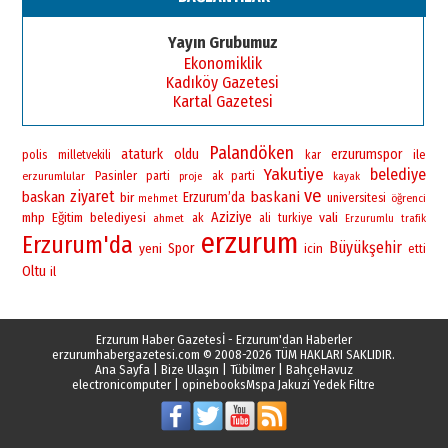
Esat BİNDESEN
Başkan Sekmen’den Erzurum’a
Yayın Grubumuz
bir vizyon proje daha!
Ekonomiklik
02 Ağustos 2026 Pazar
Kadıköy Gazetesi
Kartal Gazetesi
Palandöken
ataturk
oldu
erzurumspor
polis
ile
milletvekili
kar
Yakutiye
belediye
Pasinler
erzurumlular
parti
ak parti
proje
kayak
ve
ziyaret
baskan
baskani
bir
Erzurum’da
universitesi
öğrenci
mehmet
Aziziye
vali
mhp
Eğitim
belediyesi
ahmet
ak
ali
turkiye
Erzurumlu
trafik
erzurum
Erzurum'da
Büyükşehir
yeni
Spor
icin
etti
Oltu
il
Erzurum Haber Gazetesİ - Erzurum'dan Haberler
erzurumhabergazetesi.com
© 2008-2026 TÜM HAKLARI SAKLIDIR.
Ana Sayfa
|
Bize Ulaşın
|
Tübilmer
|
BahçeHavuz
electronicomputer
|
opinebooks
Mspa Jakuzi Yedek Filtre