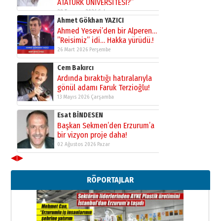
ATATÜRK ÜNİVERSİTESİ?”
28 Temmuz 2026 Salı
Ahmet Gökhan YAZICI
Ahmed Yesevi’den bir Alperen…
”Reisimiz” idi… Hakka yürüdü.!
26 Mart 2026 Perşembe
Cem Bakırcı
Ardında bıraktığı hatıralarıyla
gönül adamı Faruk Terzioğlu!
13 Mayıs 2026 Çarşamba
Esat BİNDESEN
Başkan Sekmen’den Erzurum’a
bir vizyon proje daha!
02 Ağustos 2026 Pazar
◀
▶
Kadir SABUNCUOĞLU
Erzurumspor’un köşe taşları
RÖPORTAJLAR
29 Haziran 2026 Pazartesi
Kenan GÜLERCİ
Murat Şahsuvaroğlu ERKON’da