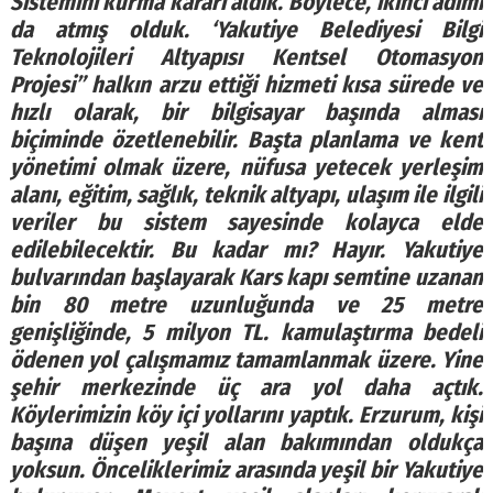
Sistemini kurma kararı aldık. Böylece, ikinci adımı
da atmış olduk. ‘Yakutiye Belediyesi Bilgi
Teknolojileri Altyapısı Kentsel Otomasyon
Projesi” halkın arzu ettiği hizmeti kısa sürede ve
hızlı olarak, bir bilgisayar başında alması
biçiminde özetlenebilir. Başta planlama ve kent
yönetimi olmak üzere, nüfusa yetecek yerleşim
alanı, eğitim, sağlık, teknik altyapı, ulaşım ile ilgili
veriler bu sistem sayesinde kolayca elde
edilebilecektir. Bu kadar mı? Hayır. Yakutiye
bulvarından başlayarak Kars kapı semtine uzanan
bin 80 metre uzunluğunda ve 25 metre
genişliğinde, 5 milyon TL. kamulaştırma bedeli
ödenen yol çalışmamız tamamlanmak üzere. Yine
şehir merkezinde üç ara yol daha açtık.
Köylerimizin köy içi yollarını yaptık. Erzurum, kişi
başına düşen yeşil alan bakımından oldukça
yoksun. Önceliklerimiz arasında yeşil bir Yakutiye