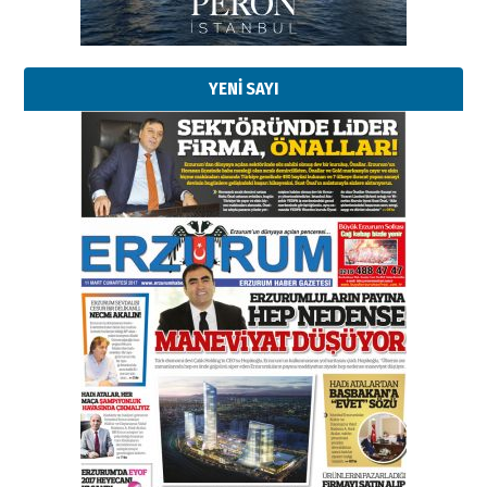
Erzurumspor’un köşe taşları
29 Haziran 2026 Pazartesi
YENİ SAYI
Kenan GÜLERCİ
Murat Şahsuvaroğlu ERKON’da
çıtayı yukarı taşırken,
yönetimdekiler aşağı
çekmemeli!
Orhan BOZKURT
17 Şubat 2026 Salı
Bir fotoğraf, bir şehir, bir
gazeteci… Dizginler kimin
elinde?
31 Mart 2026 Salı
A. Berhan Yılmaz
BİR BÖLÜM DEĞİL, BİR ÖMÜR
SEÇİYORSUNUZ… “NEDEN
ATATÜRK ÜNİVERSİTESİ?”
28 Temmuz 2026 Salı
Ahmet Gökhan YAZICI
Ahmed Yesevi’den bir Alperen…
”Reisimiz” idi… Hakka yürüdü.!
26 Mart 2026 Perşembe