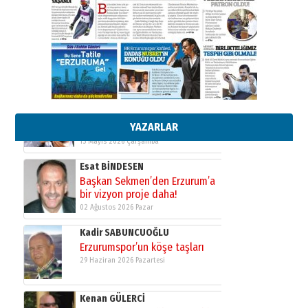
Cem Bakırcı
Ardında bıraktığı hatıralarıyla
gönül adamı Faruk Terzioğlu!
13 Mayıs 2026 Çarşamba
Esat BİNDESEN
Başkan Sekmen’den Erzurum’a
bir vizyon proje daha!
02 Ağustos 2026 Pazar
YAZARLAR
Kadir SABUNCUOĞLU
Erzurumspor’un köşe taşları
29 Haziran 2026 Pazartesi
Kenan GÜLERCİ
Murat Şahsuvaroğlu ERKON’da
çıtayı yukarı taşırken,
yönetimdekiler aşağı
çekmemeli!
Orhan BOZKURT
17 Şubat 2026 Salı
Bir fotoğraf, bir şehir, bir