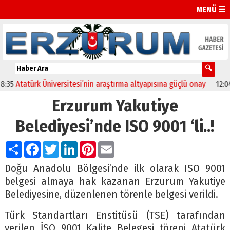
MENÜ ☰
tatürk Üniversitesi’nin araştırma altyapısına güçlü onay
12:04
Oltu
Erzurum Yakutiye
Belediyesi’nde ISO 9001 ‘li..!
Paylaş
Facebook
Twitter
LinkedIn
Pinterest
Email
Doğu Anadolu Bölgesi’nde ilk olarak ISO 9001
belgesi almaya hak kazanan Erzurum Yakutiye
Belediyesine, düzenlenen törenle belgesi verildi.
Türk Standartları Enstitüsü (TSE) tarafından
verilen İSO 9001 Kalite Belegesi töreni Atatürk