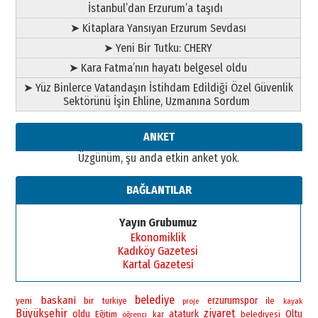
İstanbul’dan Erzurum’a taşıdı
➤ Kitaplara Yansıyan Erzurum Sevdası
➤ Yeni Bir Tutku: CHERY
➤ Kara Fatma’nın hayatı belgesel oldu
➤ Yüz Binlerce Vatandaşın İstihdam Edildiği Özel Güvenlik
Sektörünü İşin Ehline, Uzmanına Sordum
ANKET
Üzgünüm, şu anda etkin anket yok.
BAĞLANTILAR
Yayın Grubumuz
Ekonomiklik
Kadıköy Gazetesi
Kartal Gazetesi
belediye
baskani
yeni
bir
erzurumspor
ile
turkiye
proje
kayak
Büyükşehir
ziyaret
oldu
ataturk
Oltu
Eğitim
belediyesi
öğrenci
kar