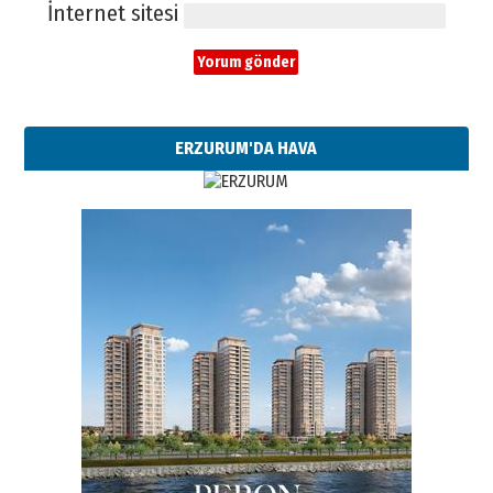
İnternet sitesi
ERZURUM'DA HAVA
Esat BİNDESEN
Başkan Sekmen’den Erzurum’a
bir vizyon proje daha!
02 Ağustos 2026 Pazar
Kadir SABUNCUOĞLU