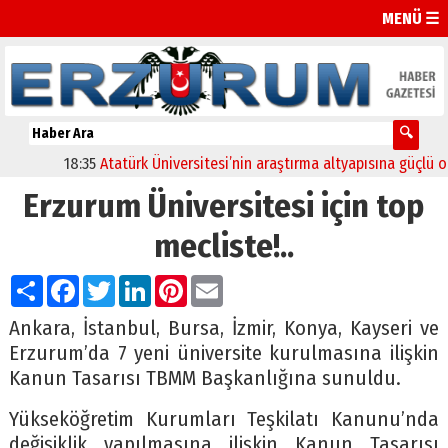
MENÜ ☰
18:35
Atatürk Üniversitesi’nin araştırma altyapısına güçlü onay
Erzurum Üniversitesi için top
mecliste!..
Paylaş
Facebook
Twitter
LinkedIn
Pinterest
Email
Ankara, İstanbul, Bursa, İzmir, Konya, Kayseri ve
Erzurum’da 7 yeni üniversite kurulmasına ilişkin
Kanun Tasarısı TBMM Başkanlığına sunuldu.
Yükseköğretim Kurumları Teşkilatı Kanunu’nda
değişiklik yapılmasına ilişkin Kanun Tasarısı