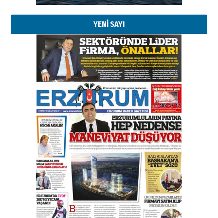
YENİ SAYI
Esat BİNDESEN
Başkan Sekmen’den Erzurum’a
bir vizyon proje daha!
02 Ağustos 2026 Pazar
Kadir SABUNCUOĞLU
Erzurumspor’un köşe taşları
29 Haziran 2026 Pazartesi
Kenan GÜLERCİ