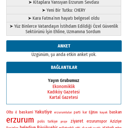
SEÇİYORSUNUZ… “NEDEN
➤ Kitaplara Yansıyan Erzurum Sevdası
ATATÜRK ÜNİVERSİTESİ?”
➤ Yeni Bir Tutku: CHERY
28 Temmuz 2026 Salı
Ahmet Gökhan YAZICI
➤ Kara Fatma’nın hayatı belgesel oldu
Ahmed Yesevi’den bir Alperen…
➤ Yüz Binlerce Vatandaşın İstihdam Edildiği Özel Güvenlik
”Reisimiz” idi… Hakka yürüdü.!
Sektörünü İşin Ehline, Uzmanına Sordum
26 Mart 2026 Perşembe
Cem Bakırcı
ANKET
Ardında bıraktığı hatıralarıyla
Üzgünüm, şu anda etkin anket yok.
gönül adamı Faruk Terzioğlu!
13 Mayıs 2026 Çarşamba
BAĞLANTILAR
Esat BİNDESEN
Başkan Sekmen’den Erzurum’a
Yayın Grubumuz
bir vizyon proje daha!
Ekonomiklik
02 Ağustos 2026 Pazar
Kadıköy Gazetesi
Kartal Gazetesi
Yakutiye
baskani
baskan
Oltu
il
Eğitim
erzurumlular
parti
kar
kayak
erzurum
ziyaret
erzurumspor
Aziziye
polis
turkiye
proje
belediye
Büyükşehir
ataturk
Pasinler