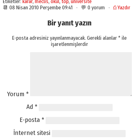
Etiketler:
karar
,
meclis
,
okul
,
top
,
universite
📆 08 Nisan 2010 Perşembe 09:41 · 💬 0 yorum ·
⎙ Yazdır
Bir yanıt yazın
E-posta adresiniz yayınlanmayacak.
Gerekli alanlar
*
ile
işaretlenmişlerdir
Yorum
*
Ad
*
E-posta
*
İnternet sitesi