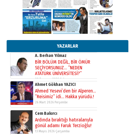
Murat Şahsuvaroğlu ERKON’da
çıtayı yukarı taşırken,
yönetimdekiler aşağı
çekmemeli!
Orhan BOZKURT
17 Şubat 2026 Salı
Bir fotoğraf, bir şehir, bir
gazeteci… Dizginler kimin
elinde?
YAZARLAR
31 Mart 2026 Salı
A. Berhan Yılmaz
BİR BÖLÜM DEĞİL, BİR ÖMÜR
SEÇİYORSUNUZ… “NEDEN
ATATÜRK ÜNİVERSİTESİ?”
28 Temmuz 2026 Salı
Ahmet Gökhan YAZICI
Ahmed Yesevi’den bir Alperen…
”Reisimiz” idi… Hakka yürüdü.!
26 Mart 2026 Perşembe
Cem Bakırcı
Ardında bıraktığı hatıralarıyla
gönül adamı Faruk Terzioğlu!
13 Mayıs 2026 Çarşamba