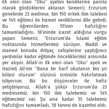
ilk emri olan “Oku” ayetini kendilerine parola
olarak gördüklerini aktaran Semerci, Erzurum
genelinde 23 medrese, bin 150 erkek ilim talebesi
ve 145 eğitimci ile hizmet verdiklerini dile getirdi.
Bu öğrencilerden 55’inin hafızlığını
tamamladığını, 18’ininde icazet aldığına vurgu
yapan Semerci, “Erzurum’da İslami eğitim
noktasında hizmetlerimiz sürüyor. Maddi ve
manevi konuda ihtiyaç sahiplerine yaptığımız
yardımlar kadar eğitimde önceliklerimiz arasında
yer alıyor. Allah’ın ilk emri olan “Oku” ayeti ve
Hazreti Ali’nin “Bana bir harf okutanın bin yıl
kölesi olurum” sözünü izninizle hatırlatmak
istiyorum. Biz bu düşünceler ile hafız
yetiştiriyoruz. Allah’a şükür Erzurum’da 23
medresemiz, bin 150 ilim talebemiz ve 145
eğitimcimiz var. Şu ana kadar 55 talebemiz
hafızlığını tamamladı, 18 tanesi de icazetini aldı.