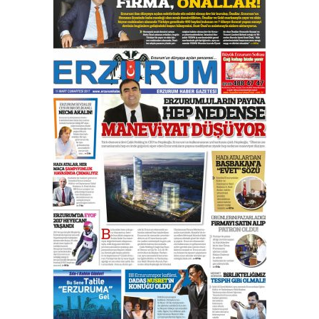
Esat BİNDESEN
Başkan Sekmen’den Erzurum’a
bir vizyon proje daha!
02 Ağustos 2026 Pazar
Kadir SABUNCUOĞLU
Erzurumspor’un köşe taşları
29 Haziran 2026 Pazartesi
Kenan GÜLERCİ
Murat Şahsuvaroğlu ERKON’da
çıtayı yukarı taşırken,
yönetimdekiler aşağı
çekmemeli!
Orhan BOZKURT
17 Şubat 2026 Salı