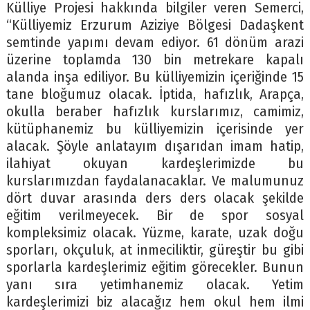
Külliye Projesi hakkında bilgiler veren Semerci,
“Külliyemiz Erzurum Aziziye Bölgesi Dadaşkent
semtinde yapımı devam ediyor. 61 dönüm arazi
üzerine toplamda 130 bin metrekare kapalı
alanda inşa ediliyor. Bu külliyemizin içeriğinde 15
tane bloğumuz olacak. İptida, hafızlık, Arapça,
okulla beraber hafızlık kurslarımız, camimiz,
kütüphanemiz bu külliyemizin içerisinde yer
alacak. Şöyle anlatayım dışarıdan imam hatip,
ilahiyat okuyan kardeşlerimizde bu
kurslarımızdan faydalanacaklar. Ve malumunuz
dört duvar arasında ders ders olacak şekilde
eğitim verilmeyecek. Bir de spor sosyal
kompleksimiz olacak. Yüzme, karate, uzak doğu
sporları, okçuluk, at inmeciliktir, güreştir bu gibi
sporlarla kardeşlerimiz eğitim görecekler. Bunun
yanı sıra yetimhanemiz olacak. Yetim
kardeşlerimizi biz alacağız hem okul hem ilmi