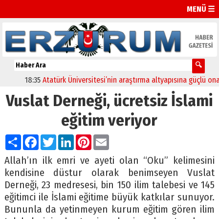
MENÜ ☰
18:35
Atatürk Üniversitesi’nin araştırma altyapısına güçlü onay
1
Vuslat Derneği, ücretsiz İslami
eğitim veriyor
Paylaş
Facebook
Twitter
LinkedIn
Pinterest
Email
Allah’ın ilk emri ve ayeti olan “Oku” kelimesini
kendisine düstur olarak benimseyen Vuslat
Derneği, 23 medresesi, bin 150 ilim talebesi ve 145
eğitimci ile İslami eğitime büyük katkılar sunuyor.
Bununla da yetinmeyen kurum eğitim gören ilim