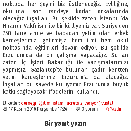
noktada her şeyini biz üstleneceğiz. Evliliğine,
okuluna, son raddeye kadar arkalarında
olacağız inşallah. Bu şekilde zaten İstanbul’da
Hiranur Vakfı ismi ile bir külliyemiz var. Suriye’den
750 tane anne ve babadan yetim olan erkek
kardeşlerimizi getirmişiz hem ilmi hem okul
noktasında eğitimleri devam ediyor. Bu şekilde
Erzurum’da da bir çalışma yapacağız. Şu an
zaten İç İşleri Bakanlığı ile yazışmalarımızı
yapmışız. Gaziantep’te bulunan çadır kentten
yetim kardeşlerimizi Erzurum’a da alacağız.
İnşallah bu sayede külliyemiz Erzurum’a büyük
katkı sağlayacak” ifadelerini kullandı.
Etiketler:
dernegi
,
Eğitim
,
islami
,
ücretsiz
,
veriyor”
,
vuslat
📆 17 Kasım 2016 Perşembe 17:24 · 💬 0 yorum ·
⎙ Yazdır
Bir yanıt yazın