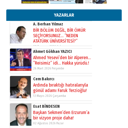
Bir fotoğraf, bir şehir, bir
gazeteci… Dizginler kimin
elinde?
YAZARLAR
31 Mart 2026 Salı
A. Berhan Yılmaz
BİR BÖLÜM DEĞİL, BİR ÖMÜR
SEÇİYORSUNUZ… “NEDEN
ATATÜRK ÜNİVERSİTESİ?”
28 Temmuz 2026 Salı
Ahmet Gökhan YAZICI
Ahmed Yesevi’den bir Alperen…
”Reisimiz” idi… Hakka yürüdü.!
26 Mart 2026 Perşembe
Cem Bakırcı
Ardında bıraktığı hatıralarıyla
gönül adamı Faruk Terzioğlu!
13 Mayıs 2026 Çarşamba
Esat BİNDESEN
Başkan Sekmen’den Erzurum’a
bir vizyon proje daha!
02 Ağustos 2026 Pazar