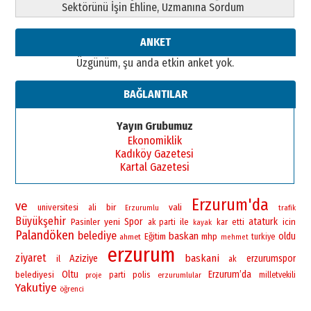
Sektörünü İşin Ehline, Uzmanına Sordum
26 Mart 2026 Perşembe
Cem Bakırcı
ANKET
Ardında bıraktığı hatıralarıyla
Üzgünüm, şu anda etkin anket yok.
gönül adamı Faruk Terzioğlu!
13 Mayıs 2026 Çarşamba
BAĞLANTILAR
Esat BİNDESEN
Başkan Sekmen’den Erzurum’a
Yayın Grubumuz
bir vizyon proje daha!
Ekonomiklik
02 Ağustos 2026 Pazar
Kadıköy Gazetesi
Kartal Gazetesi
Erzurum'da
ve
bir
vali
universitesi
ali
Erzurumlu
trafik
Büyükşehir
yeni
Spor
ataturk
Pasinler
ile
icin
ak parti
kar
etti
kayak
Palandöken
belediye
baskan
oldu
Eğitim
mhp
ahmet
turkiye
mehmet
erzurum
ziyaret
baskani
Aziziye
erzurumspor
il
ak
Oltu
Erzurum’da
belediyesi
polis
parti
erzurumlular
milletvekili
proje
Yakutiye
öğrenci