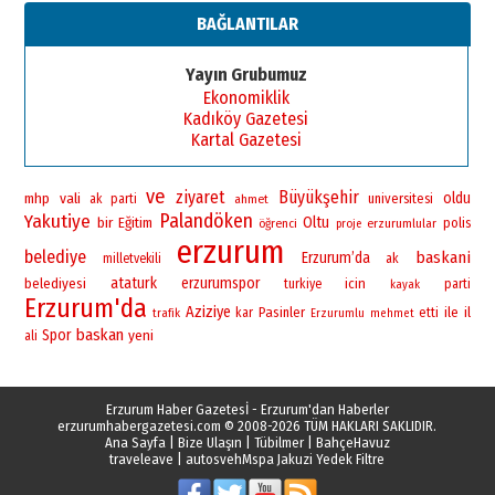
BAĞLANTILAR
Yayın Grubumuz
Ekonomiklik
Kadıköy Gazetesi
Kartal Gazetesi
ve
ziyaret
Büyükşehir
vali
oldu
mhp
universitesi
ak parti
ahmet
Palandöken
Yakutiye
bir
Oltu
Eğitim
polis
öğrenci
erzurumlular
proje
erzurum
belediye
baskani
Erzurum’da
milletvekili
ak
ataturk
erzurumspor
belediyesi
icin
turkiye
parti
kayak
Erzurum'da
Aziziye
Pasinler
ile
il
kar
etti
trafik
Erzurumlu
mehmet
baskan
Spor
yeni
ali
Erzurum Haber Gazetesİ - Erzurum'dan Haberler
erzurumhabergazetesi.com
© 2008-2026 TÜM HAKLARI SAKLIDIR.
Ana Sayfa
|
Bize Ulaşın
|
Tübilmer
|
BahçeHavuz
traveleave
|
autosveh
Mspa Jakuzi Yedek Filtre