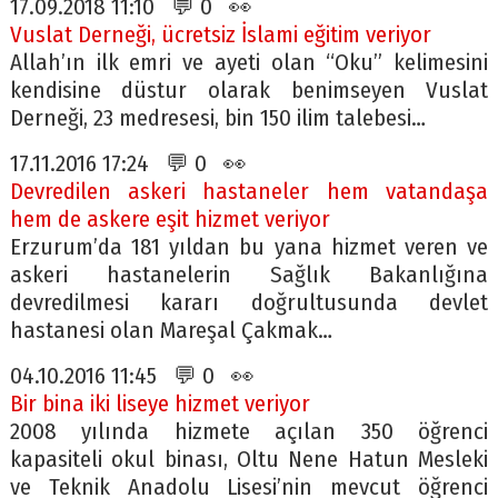
17.09.2018 11:10 💬 0 👀
Vuslat Derneği, ücretsiz İslami eğitim veriyor
Allah’ın ilk emri ve ayeti olan “Oku” kelimesini
kendisine düstur olarak benimseyen Vuslat
Derneği, 23 medresesi, bin 150 ilim talebesi…
17.11.2016 17:24 💬 0 👀
Devredilen askeri hastaneler hem vatandaşa
hem de askere eşit hizmet veriyor
Erzurum’da 181 yıldan bu yana hizmet veren ve
askeri hastanelerin Sağlık Bakanlığına
devredilmesi kararı doğrultusunda devlet
hastanesi olan Mareşal Çakmak…
04.10.2016 11:45 💬 0 👀
Bir bina iki liseye hizmet veriyor
2008 yılında hizmete açılan 350 öğrenci
kapasiteli okul binası, Oltu Nene Hatun Mesleki
ve Teknik Anadolu Lisesi’nin mevcut öğrenci