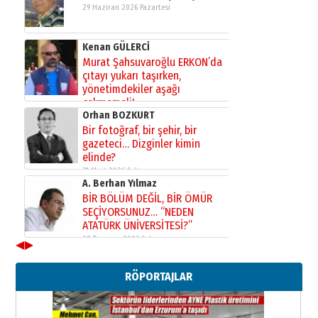
29 Haziran 2026 Pazartesi
Kenan GÜLERCİ
Murat Şahsuvaroğlu ERKON’da
çıtayı yukarı taşırken,
yönetimdekiler aşağı
çekmemeli!
Orhan BOZKURT
17 Şubat 2026 Salı
Bir fotoğraf, bir şehir, bir
gazeteci… Dizginler kimin
elinde?
31 Mart 2026 Salı
A. Berhan Yılmaz
BİR BÖLÜM DEĞİL, BİR ÖMÜR
SEÇİYORSUNUZ… “NEDEN
ATATÜRK ÜNİVERSİTESİ?”
28 Temmuz 2026 Salı
◀
▶
Ahmet Gökhan YAZICI
Ahmed Yesevi’den bir Alperen…
RÖPORTAJLAR
”Reisimiz” idi… Hakka yürüdü.!
26 Mart 2026 Perşembe