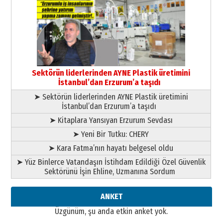
Cem Bakırcı
Ardında bıraktığı hatıralarıyla
gönül adamı Faruk Terzioğlu!
13 Mayıs 2026 Çarşamba
Esat BİNDESEN
Başkan Sekmen’den Erzurum’a
bir vizyon proje daha!
Sektörün liderlerinden AYNE Plastik üretimini
02 Ağustos 2026 Pazar
İstanbul’dan Erzurum’a taşıdı
➤ Sektörün liderlerinden AYNE Plastik üretimini
İstanbul’dan Erzurum’a taşıdı
➤ Kitaplara Yansıyan Erzurum Sevdası
➤ Yeni Bir Tutku: CHERY
➤ Kara Fatma’nın hayatı belgesel oldu
➤ Yüz Binlerce Vatandaşın İstihdam Edildiği Özel Güvenlik
Sektörünü İşin Ehline, Uzmanına Sordum
ANKET
Üzgünüm, şu anda etkin anket yok.