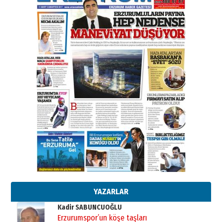
31 Mart 2026 Salı
A. Berhan Yılmaz
BİR BÖLÜM DEĞİL, BİR ÖMÜR
SEÇİYORSUNUZ… “NEDEN
ATATÜRK ÜNİVERSİTESİ?”
28 Temmuz 2026 Salı
Ahmet Gökhan YAZICI
Ahmed Yesevi’den bir Alperen…
”Reisimiz” idi… Hakka yürüdü.!
26 Mart 2026 Perşembe
Cem Bakırcı
Ardında bıraktığı hatıralarıyla
gönül adamı Faruk Terzioğlu!
13 Mayıs 2026 Çarşamba
Esat BİNDESEN
Başkan Sekmen’den Erzurum’a
bir vizyon proje daha!
02 Ağustos 2026 Pazar
YAZARLAR
Kadir SABUNCUOĞLU
Erzurumspor’un köşe taşları