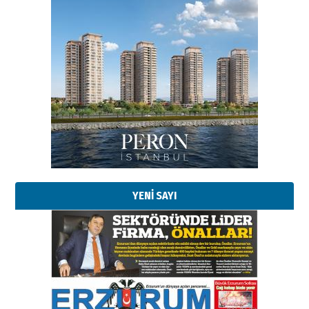
Esat BİNDESEN
Başkan Sekmen’den Erzurum’a
bir vizyon proje daha!
02 Ağustos 2026 Pazar
Kadir SABUNCUOĞLU
Erzurumspor’un köşe taşları
29 Haziran 2026 Pazartesi
YENİ SAYI
Kenan GÜLERCİ
Murat Şahsuvaroğlu ERKON’da
çıtayı yukarı taşırken,
yönetimdekiler aşağı
çekmemeli!
Orhan BOZKURT
17 Şubat 2026 Salı
Bir fotoğraf, bir şehir, bir
gazeteci… Dizginler kimin
elinde?