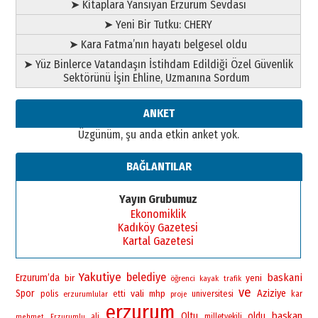
➤ Kitaplara Yansıyan Erzurum Sevdası
➤ Yeni Bir Tutku: CHERY
➤ Kara Fatma’nın hayatı belgesel oldu
➤ Yüz Binlerce Vatandaşın İstihdam Edildiği Özel Güvenlik
Sektörünü İşin Ehline, Uzmanına Sordum
ANKET
Üzgünüm, şu anda etkin anket yok.
BAĞLANTILAR
Yayın Grubumuz
Ekonomiklik
Kadıköy Gazetesi
Kartal Gazetesi
Yakutiye
belediye
baskani
Erzurum’da
bir
yeni
öğrenci
kayak
trafik
ve
Spor
vali
Aziziye
polis
mhp
universitesi
erzurumlular
etti
kar
proje
erzurum
baskan
Oltu
oldu
ali
milletvekili
mehmet
Erzurumlu