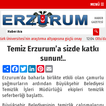
MENÜ ☰
 Üniversitesi’nin araştırma altyapısına güçlü onay
12:04
Oltu’da fes
Temiz Erzurum’a sizde katkı
sunun!..
Paylaş
Facebook
Twitter
LinkedIn
Pinterest
Email
Erzurum’da baharla birlikte etkili olan çamurlu
yağmurların ardından Büyükşehir Belediyesi
Temizlik İşleri Müdürlüğü ekipleri temizlik
seferberliği başlattı.
Büyükşehir Belediyesinin temizlik çalışmalarını