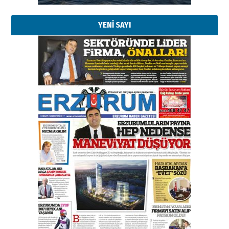
YENİ SAYI
Kenan GÜLERCİ
Murat Şahsuvaroğlu ERKON’da
çıtayı yukarı taşırken,
yönetimdekiler aşağı
çekmemeli!
Orhan BOZKURT
17 Şubat 2026 Salı
Bir fotoğraf, bir şehir, bir
gazeteci… Dizginler kimin
elinde?
31 Mart 2026 Salı
A. Berhan Yılmaz
BİR BÖLÜM DEĞİL, BİR ÖMÜR
SEÇİYORSUNUZ… “NEDEN
ATATÜRK ÜNİVERSİTESİ?”
28 Temmuz 2026 Salı
Ahmet Gökhan YAZICI
Ahmed Yesevi’den bir Alperen…
”Reisimiz” idi… Hakka yürüdü.!
26 Mart 2026 Perşembe
Cem Bakırcı