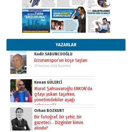
Ardında bıraktığı hatıralarıyla
gönül adamı Faruk Terzioğlu!
13 Mayıs 2026 Çarşamba
Esat BİNDESEN
Başkan Sekmen’den Erzurum’a
bir vizyon proje daha!
02 Ağustos 2026 Pazar
YAZARLAR
Kadir SABUNCUOĞLU
Erzurumspor’un köşe taşları
29 Haziran 2026 Pazartesi
Kenan GÜLERCİ
Murat Şahsuvaroğlu ERKON’da
çıtayı yukarı taşırken,
yönetimdekiler aşağı
çekmemeli!
Orhan BOZKURT
17 Şubat 2026 Salı
Bir fotoğraf, bir şehir, bir
gazeteci… Dizginler kimin
elinde?