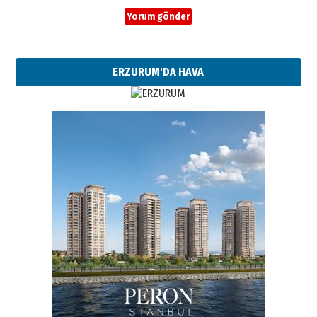
ERZURUM'DA HAVA
Esat BİNDESEN
Başkan Sekmen’den Erzurum’a
bir vizyon proje daha!
02 Ağustos 2026 Pazar
Kadir SABUNCUOĞLU
Erzurumspor’un köşe taşları
29 Haziran 2026 Pazartesi