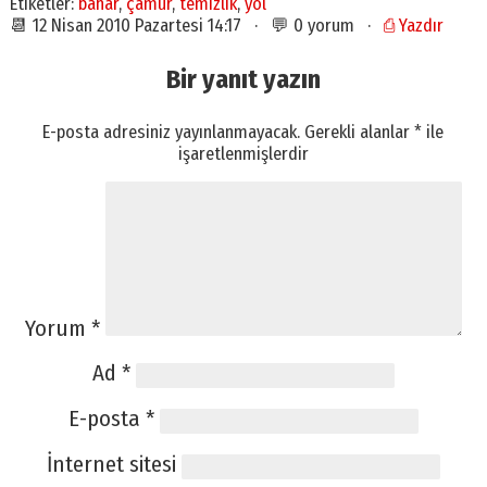
Etiketler:
bahar
,
çamur
,
temizlik
,
yol
📆 12 Nisan 2010 Pazartesi 14:17 · 💬 0 yorum ·
⎙ Yazdır
Bir yanıt yazın
E-posta adresiniz yayınlanmayacak.
Gerekli alanlar
*
ile
işaretlenmişlerdir
Yorum
*
Ad
*
E-posta
*
İnternet sitesi