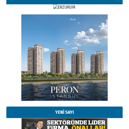
Esat BİNDESEN
Başkan Sekmen’den Erzurum’a
bir vizyon proje daha!
02 Ağustos 2026 Pazar
Kadir SABUNCUOĞLU
Erzurumspor’un köşe taşları
29 Haziran 2026 Pazartesi
YENİ SAYI
Kenan GÜLERCİ
Murat Şahsuvaroğlu ERKON’da
çıtayı yukarı taşırken,