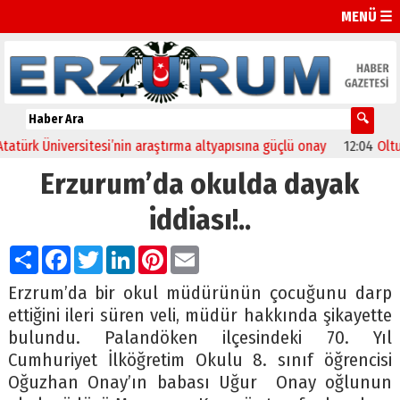
MENÜ ☰
rk Üniversitesi’nin araştırma altyapısına güçlü onay
12:04
Oltu’da 
Erzurum’da okulda dayak
iddiası!..
Paylaş
Facebook
Twitter
LinkedIn
Pinterest
Email
Erzrum’da
bir okul müdürünün çocuğunu darp
ettiğini ileri süren veli, müdür hakkında şikayette
bulundu. Palandöken ilçesindeki 70. Yıl
Cumhuriyet İlköğretim Okulu 8. sınıf öğrencisi
Oğuzhan Onay’ın babası Uğur Onay oğlunun