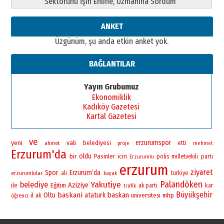
Sektörünü İşin Ehline, Uzmanına Sordum
ANKET
Üzgünüm, şu anda etkin anket yok.
BAĞLANTILAR
Yayın Grubumuz
Ekonomiklik
Kadıköy Gazetesi
Kartal Gazetesi
ve
yeni
vali
erzurumspor
belediyesi
ahmet
etti
proje
mehmet
Erzurum'da
bir
oldu
Pasinler
icin
polis
milletvekili
parti
Erzurumlu
erzurum
ziyaret
Spor
Erzurum’da
erzurumlular
ali
turkiye
kayak
Palandöken
Yakutiye
belediye
Aziziye
ile
Eğitim
ak parti
kar
trafik
Büyükşehir
baskani
baskan
Oltu
ataturk
il
universitesi
mhp
öğrenci
ak