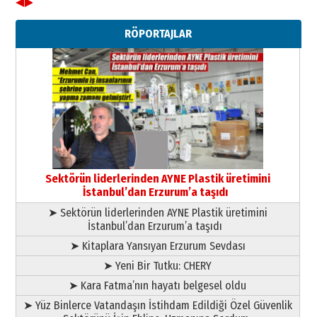
◀
▶
Ahmet Gökhan YAZICI
Ahmed Yesevi’den bir Alperen…
RÖPORTAJLAR
”Reisimiz” idi… Hakka yürüdü.!
26 Mart 2026 Perşembe
Cem Bakırcı
Ardında bıraktığı hatıralarıyla
gönül adamı Faruk Terzioğlu!
13 Mayıs 2026 Çarşamba
Esat BİNDESEN
Başkan Sekmen’den Erzurum’a
bir vizyon proje daha!
Sektörün liderlerinden AYNE Plastik üretimini
02 Ağustos 2026 Pazar
İstanbul’dan Erzurum’a taşıdı
➤ Sektörün liderlerinden AYNE Plastik üretimini
İstanbul’dan Erzurum’a taşıdı
➤ Kitaplara Yansıyan Erzurum Sevdası
➤ Yeni Bir Tutku: CHERY
➤ Kara Fatma’nın hayatı belgesel oldu
➤ Yüz Binlerce Vatandaşın İstihdam Edildiği Özel Güvenlik