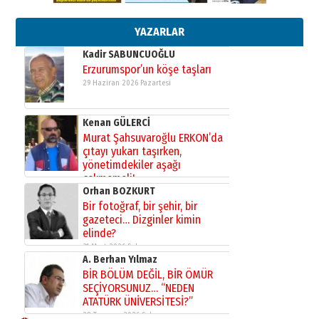
Başkan Sekmen’den Erzurum’a
bir vizyon proje daha!
02 Ağustos 2026 Pazar
YAZARLAR
Kadir SABUNCUOĞLU
Erzurumspor’un köşe taşları
29 Haziran 2026 Pazartesi
Kenan GÜLERCİ
Murat Şahsuvaroğlu ERKON’da
çıtayı yukarı taşırken,
yönetimdekiler aşağı
çekmemeli!
Orhan BOZKURT
17 Şubat 2026 Salı
Bir fotoğraf, bir şehir, bir
gazeteci… Dizginler kimin
elinde?
31 Mart 2026 Salı
A. Berhan Yılmaz
BİR BÖLÜM DEĞİL, BİR ÖMÜR
SEÇİYORSUNUZ… “NEDEN
ATATÜRK ÜNİVERSİTESİ?”
28 Temmuz 2026 Salı