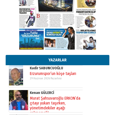
”Reisimiz” idi… Hakka yürüdü.!
26 Mart 2026 Perşembe
Cem Bakırcı
Ardında bıraktığı hatıralarıyla
gönül adamı Faruk Terzioğlu!
13 Mayıs 2026 Çarşamba
Esat BİNDESEN
TRT’NİN BÖLGEYE AÇILAN SESİ
09 Ağustos 2026 Pazar
YAZARLAR
Kadir SABUNCUOĞLU
Erzurumspor’un köşe taşları
29 Haziran 2026 Pazartesi
Kenan GÜLERCİ
Murat Şahsuvaroğlu ERKON’da
çıtayı yukarı taşırken,
yönetimdekiler aşağı
çekmemeli!