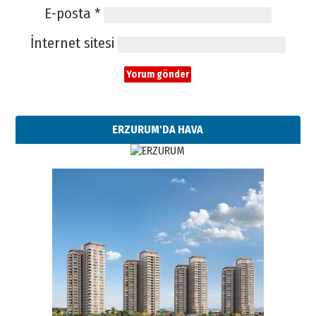
E-posta
*
İnternet sitesi
ERZURUM'DA HAVA
Esat BİNDESEN
TRT’NİN BÖLGEYE AÇILAN SESİ
09 Ağustos 2026 Pazar