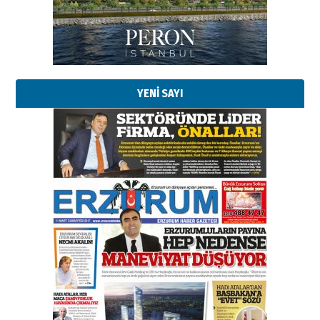
Kadir SABUNCUOĞLU
Erzurumspor’un köşe taşları
29 Haziran 2026 Pazartesi
YENİ SAYI
Kenan GÜLERCİ
Murat Şahsuvaroğlu ERKON’da
çıtayı yukarı taşırken,
yönetimdekiler aşağı
çekmemeli!
Orhan BOZKURT
17 Şubat 2026 Salı
Bir fotoğraf, bir şehir, bir
gazeteci… Dizginler kimin
elinde?
31 Mart 2026 Salı
A. Berhan Yılmaz
BİR BÖLÜM DEĞİL, BİR ÖMÜR
SEÇİYORSUNUZ… “NEDEN
ATATÜRK ÜNİVERSİTESİ?”
28 Temmuz 2026 Salı
Ahmet Gökhan YAZICI
Ahmed Yesevi’den bir Alperen…