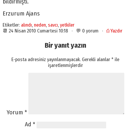
bildirmişti.
Erzurum Ajans
Etiketler:
alındı
,
neden
,
savcı
,
yetkiler
📆 24 Nisan 2010 Cumartesi 10:18 · 💬 0 yorum ·
⎙ Yazdır
Bir yanıt yazın
E-posta adresiniz yayınlanmayacak.
Gerekli alanlar
*
ile
işaretlenmişlerdir
Yorum
*
Ad
*