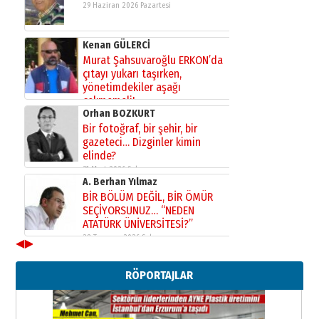
29 Haziran 2026 Pazartesi
Kenan GÜLERCİ
Murat Şahsuvaroğlu ERKON’da
çıtayı yukarı taşırken,
yönetimdekiler aşağı
çekmemeli!
Orhan BOZKURT
17 Şubat 2026 Salı
Bir fotoğraf, bir şehir, bir
gazeteci… Dizginler kimin
elinde?
31 Mart 2026 Salı
A. Berhan Yılmaz
BİR BÖLÜM DEĞİL, BİR ÖMÜR
SEÇİYORSUNUZ… “NEDEN
ATATÜRK ÜNİVERSİTESİ?”
28 Temmuz 2026 Salı
◀
▶
Ahmet Gökhan YAZICI
Ahmed Yesevi’den bir Alperen…
RÖPORTAJLAR
”Reisimiz” idi… Hakka yürüdü.!
26 Mart 2026 Perşembe
Cem Bakırcı