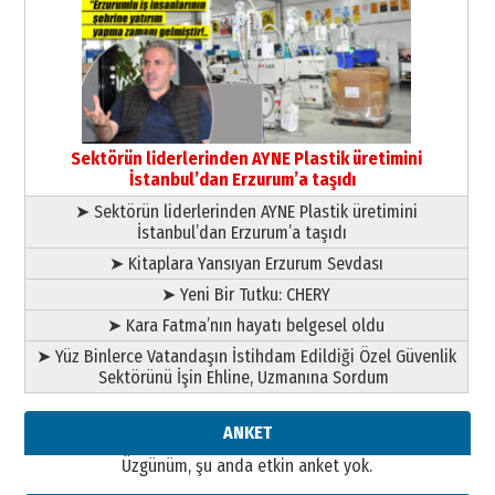
Ardında bıraktığı hatıralarıyla
gönül adamı Faruk Terzioğlu!
13 Mayıs 2026 Çarşamba
Esat BİNDESEN
Başkan Sekmen’den Erzurum’a
bir vizyon proje daha!
Sektörün liderlerinden AYNE Plastik üretimini
02 Ağustos 2026 Pazar
İstanbul’dan Erzurum’a taşıdı
➤ Sektörün liderlerinden AYNE Plastik üretimini
İstanbul’dan Erzurum’a taşıdı
➤ Kitaplara Yansıyan Erzurum Sevdası
➤ Yeni Bir Tutku: CHERY
➤ Kara Fatma’nın hayatı belgesel oldu
➤ Yüz Binlerce Vatandaşın İstihdam Edildiği Özel Güvenlik
Sektörünü İşin Ehline, Uzmanına Sordum
ANKET
Üzgünüm, şu anda etkin anket yok.