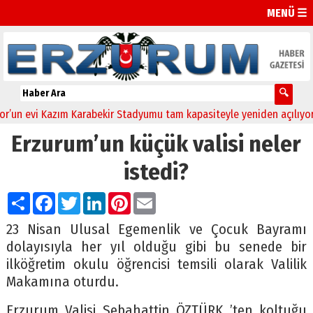
MENÜ ☰
n evi Kazım Karabekir Stadyumu tam kapasiteyle yeniden açılıyor!
Erzurum’un küçük valisi neler
istedi?
Paylaş
Facebook
Twitter
LinkedIn
Pinterest
Email
23 Nisan Ulusal Egemenlik ve Çocuk Bayramı
dolayısıyla her yıl olduğu gibi bu senede bir
ilköğretim okulu öğrencisi temsili olarak Valilik
Makamına oturdu.
Erzurum Valisi Sebahattin ÖZTÜRK ’ten koltuğu