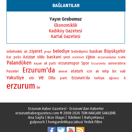
BAĞLANTILAR
Yayın Grubumuz
Ekonomiklik
Kadıköy Gazetesi
Kartal Gazetesi
ziyaret
belediye
Büyükşehir
baskan
belediyesi
milletvekili
ali
proje
baskani
Aziziye
oldu
yeni
polis
Eğitim
kar
erzurumlular
mehmet
trafik
Palandöken
erzurumspor
Spor
universitesi
ak parti
kayak
Erzurumlu
Erzurum'da
ataturk
bir
vali
Pasinler
icin
mhp
ahmet
ak
ve
Yakutiye
Oltu
Erzurum’da
il
etti
parti
turkiye
öğrenci
erzurum
ile
Erzurum Haber Gazetesİ - Erzurum'dan Haberler
erzurumhabergazetesi.com
© 2008-2026 TÜM HAKLARI SAKLIDIR.
Ana Sayfa
|
Bize Ulaşın
|
Tübilmer
|
BahçeHavuz
gulpouch
|
homgardn
Mspa Jakuzi Yedek Filtre