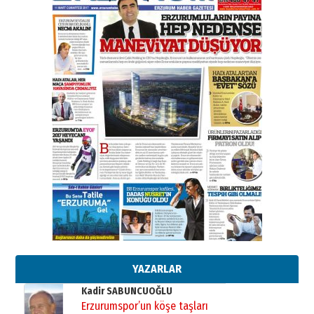
31 Mart 2026 Salı
A. Berhan Yılmaz
BİR BÖLÜM DEĞİL, BİR ÖMÜR
SEÇİYORSUNUZ… “NEDEN
ATATÜRK ÜNİVERSİTESİ?”
28 Temmuz 2026 Salı
Ahmet Gökhan YAZICI
Ahmed Yesevi’den bir Alperen…
”Reisimiz” idi… Hakka yürüdü.!
26 Mart 2026 Perşembe
Cem Bakırcı
Ardında bıraktığı hatıralarıyla
gönül adamı Faruk Terzioğlu!
13 Mayıs 2026 Çarşamba
Esat BİNDESEN
Başkan Sekmen’den Erzurum’a
bir vizyon proje daha!
02 Ağustos 2026 Pazar
YAZARLAR
Kadir SABUNCUOĞLU
Erzurumspor’un köşe taşları