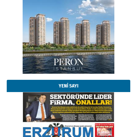
Esat BİNDESEN
Başkan Sekmen’den Erzurum’a
bir vizyon proje daha!
02 Ağustos 2026 Pazar
Kadir SABUNCUOĞLU
Erzurumspor’un köşe taşları
29 Haziran 2026 Pazartesi
YENİ SAYI
Kenan GÜLERCİ
Murat Şahsuvaroğlu ERKON’da
çıtayı yukarı taşırken,
yönetimdekiler aşağı
çekmemeli!
Orhan BOZKURT
17 Şubat 2026 Salı
Bir fotoğraf, bir şehir, bir
gazeteci… Dizginler kimin
elinde?