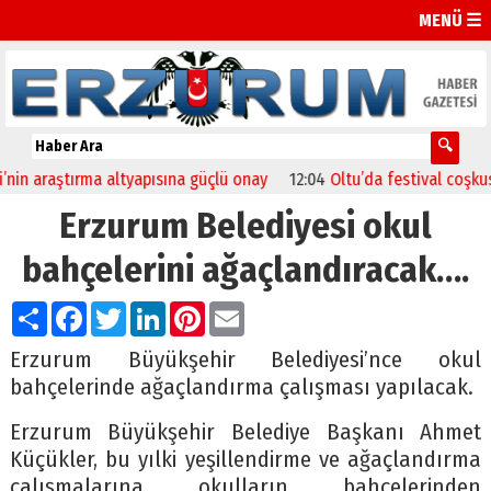
MENÜ ☰
in araştırma altyapısına güçlü onay
12:04
Oltu’da festival coşkusu k
Erzurum Belediyesi okul
bahçelerini ağaçlandıracak….
Paylaş
Facebook
Twitter
LinkedIn
Pinterest
Email
Erzurum Büyükşehir Belediyesi’nce okul
bahçelerinde ağaçlandırma çalışması yapılacak.
Erzurum Büyükşehir Belediye Başkanı Ahmet
Küçükler, bu yılki yeşillendirme ve ağaçlandırma
çalışmalarına okulların bahçelerinden