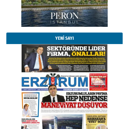
02 Ağustos 2026 Pazar
Kadir SABUNCUOĞLU
Erzurumspor’un köşe taşları
29 Haziran 2026 Pazartesi
YENİ SAYI
Kenan GÜLERCİ
Murat Şahsuvaroğlu ERKON’da
çıtayı yukarı taşırken,
yönetimdekiler aşağı
çekmemeli!
Orhan BOZKURT
17 Şubat 2026 Salı
Bir fotoğraf, bir şehir, bir
gazeteci… Dizginler kimin
elinde?
31 Mart 2026 Salı
A. Berhan Yılmaz
BİR BÖLÜM DEĞİL, BİR ÖMÜR
SEÇİYORSUNUZ… “NEDEN
ATATÜRK ÜNİVERSİTESİ?”
28 Temmuz 2026 Salı
Ahmet Gökhan YAZICI