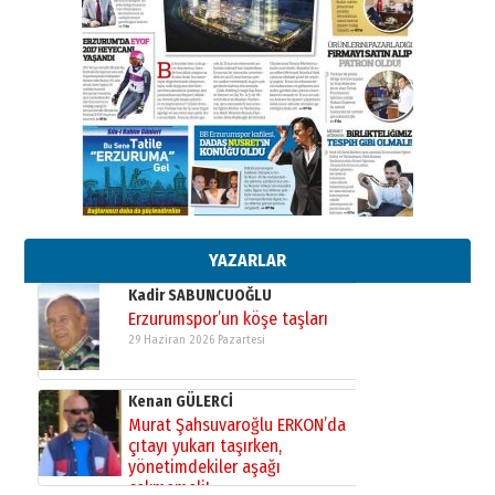
Ahmed Yesevi’den bir Alperen…
”Reisimiz” idi… Hakka yürüdü.!
26 Mart 2026 Perşembe
Cem Bakırcı
Ardında bıraktığı hatıralarıyla
gönül adamı Faruk Terzioğlu!
13 Mayıs 2026 Çarşamba
Esat BİNDESEN
Başkan Sekmen’den Erzurum’a
bir vizyon proje daha!
02 Ağustos 2026 Pazar
YAZARLAR
Kadir SABUNCUOĞLU
Erzurumspor’un köşe taşları
29 Haziran 2026 Pazartesi
Kenan GÜLERCİ
Murat Şahsuvaroğlu ERKON’da
çıtayı yukarı taşırken,
yönetimdekiler aşağı
çekmemeli!