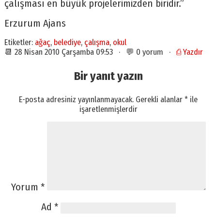
çalışması en büyük projelerimizden biridir.”
Erzurum Ajans
Etiketler:
ağaç
,
belediye
,
çalışma
,
okul
📆 28 Nisan 2010 Çarşamba 09:53 · 💬 0 yorum ·
⎙ Yazdır
Bir yanıt yazın
E-posta adresiniz yayınlanmayacak.
Gerekli alanlar
*
ile
işaretlenmişlerdir
Yorum
*
Ad
*