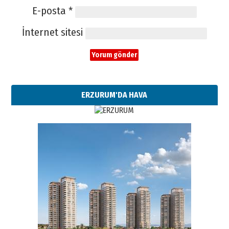
E-posta
*
İnternet sitesi
ERZURUM'DA HAVA
Esat BİNDESEN
Başkan Sekmen’den Erzurum’a
bir vizyon proje daha!