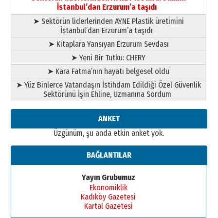
02 Ağustos 2026 Pazar
İstanbul’dan Erzurum’a taşıdı
➤ Sektörün liderlerinden AYNE Plastik üretimini
İstanbul’dan Erzurum’a taşıdı
➤ Kitaplara Yansıyan Erzurum Sevdası
➤ Yeni Bir Tutku: CHERY
➤ Kara Fatma’nın hayatı belgesel oldu
➤ Yüz Binlerce Vatandaşın İstihdam Edildiği Özel Güvenlik
Sektörünü İşin Ehline, Uzmanına Sordum
ANKET
Üzgünüm, şu anda etkin anket yok.
BAĞLANTILAR
Yayın Grubumuz
Ekonomiklik
Kadıköy Gazetesi
Kartal Gazetesi