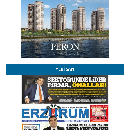
YENİ SAYI
Esat BİNDESEN
Başkan Sekmen’den Erzurum’a
bir vizyon proje daha!
02 Ağustos 2026 Pazar
Kadir SABUNCUOĞLU
Erzurumspor’un köşe taşları
29 Haziran 2026 Pazartesi