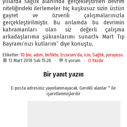
yıllarda sağlık alanında gerçekleştirilen devrim
niteliğindeki ilerlemeler hiç kuşkusuz sizin üstün
gayret ve özverili çalışmalarınızla
gerçekleştirilmiştir. Bu anlamda bu devrimin
kahramanları olan siz değerli çalışma
arkadaşlarıma şükranlarımı sunar,14 Mart Tıp
Bayramı’nızı kutlarım’’ diye konuştu.
Etiketler:
10 bin
,
adım
,
birlikte
,
Erzurum'da
,
icin
,
Sağlık
,
yuruyusu
📆 13 Mart 2018 Salı 15:28 · 💬 0 yorum ·
⎙ Yazdır
Bir yanıt yazın
E-posta adresiniz yayınlanmayacak.
Gerekli alanlar
*
ile
işaretlenmişlerdir