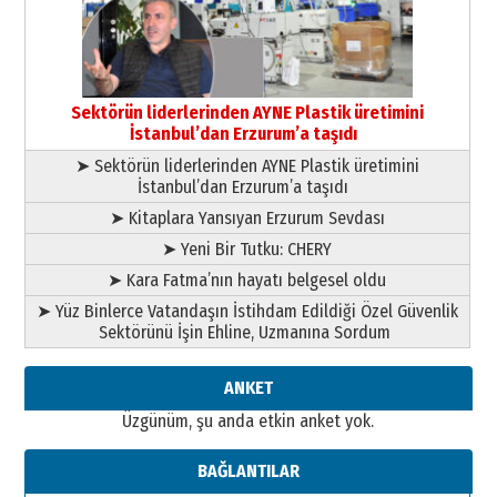
A. Berhan Yılmaz
BİR BÖLÜM DEĞİL, BİR ÖMÜR
SEÇİYORSUNUZ… “NEDEN
ATATÜRK ÜNİVERSİTESİ?”
28 Temmuz 2026 Salı
Sektörün liderlerinden AYNE Plastik üretimini
Ahmet Gökhan YAZICI
İstanbul’dan Erzurum’a taşıdı
Ahmed Yesevi’den bir Alperen…
”Reisimiz” idi… Hakka yürüdü.!
➤ Sektörün liderlerinden AYNE Plastik üretimini
26 Mart 2026 Perşembe
İstanbul’dan Erzurum’a taşıdı
➤ Kitaplara Yansıyan Erzurum Sevdası
Cem Bakırcı
Ardında bıraktığı hatıralarıyla
➤ Yeni Bir Tutku: CHERY
gönül adamı Faruk Terzioğlu!
➤ Kara Fatma’nın hayatı belgesel oldu
13 Mayıs 2026 Çarşamba
➤ Yüz Binlerce Vatandaşın İstihdam Edildiği Özel Güvenlik
Esat BİNDESEN
Sektörünü İşin Ehline, Uzmanına Sordum
Başkan Sekmen’den Erzurum’a
bir vizyon proje daha!
ANKET
02 Ağustos 2026 Pazar
Üzgünüm, şu anda etkin anket yok.
BAĞLANTILAR