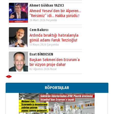
gönül adamı Faruk Terzioğlu!
13 Mayıs 2026 Çarşamba
Esat BİNDESEN
Başkan Sekmen’den Erzurum’a
bir vizyon proje daha!
02 Ağustos 2026 Pazar
Kadir SABUNCUOĞLU
Erzurumspor’un köşe taşları
29 Haziran 2026 Pazartesi
Kenan GÜLERCİ
Murat Şahsuvaroğlu ERKON’da
◀
▶
çıtayı yukarı taşırken,
yönetimdekiler aşağı
çekmemeli!
RÖPORTAJLAR
Orhan BOZKURT
17 Şubat 2026 Salı
Bir fotoğraf, bir şehir, bir
gazeteci… Dizginler kimin
elinde?
31 Mart 2026 Salı