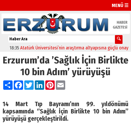
MENÜ ☰
18:35
Atatürk Üniversitesi’nin araştırma altyapısına güçlü onay
12:
Erzurum’da ’Sağlık İçin Birlikte
10 bin Adım’ yürüyüşü
Paylaş
Facebook
Twitter
LinkedIn
Pinterest
Email
14 Mart Tıp Bayramı’nın 99. yıldönümü
kapsamında ‘’Sağlık İçin Birlikte 10 bin Adım’’
yürüyüşü gerçekleştirildi.