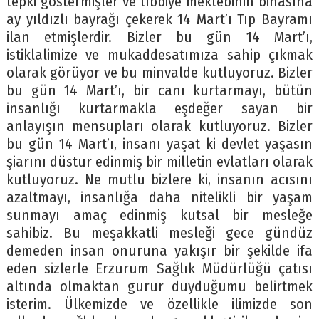
tepki göstermişler ve tıbbiye mektebinin binasına
ay yıldızlı bayrağı çekerek 14 Mart’ı Tıp Bayramı
ilan etmişlerdir. Bizler bu gün 14 Mart’ı,
istiklalimize ve mukaddesatımıza sahip çıkmak
olarak görüyor ve bu minvalde kutluyoruz. Bizler
bu gün 14 Mart’ı, bir canı kurtarmayı, bütün
insanlığı kurtarmakla eşdeğer sayan bir
anlayışın mensupları olarak kutluyoruz. Bizler
bu gün 14 Mart’ı, insanı yaşat ki devlet yaşasın
şiarını düstur edinmiş bir milletin evlatları olarak
kutluyoruz. Ne mutlu bizlere ki, insanın acısını
azaltmayı, insanlığa daha nitelikli bir yaşam
sunmayı amaç edinmiş kutsal bir mesleğe
sahibiz. Bu meşakkatli mesleği gece gündüz
demeden insan onuruna yakışır bir şekilde ifa
eden sizlerle Erzurum Sağlık Müdürlüğü çatısı
altında olmaktan gurur duyduğumu belirtmek
isterim. Ülkemizde ve özellikle ilimizde son