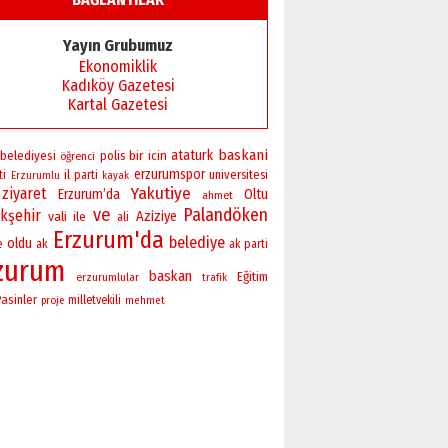
Yayın Grubumuz
Ekonomiklik
Kadıköy Gazetesi
Kartal Gazetesi
baskani
bir
ataturk
belediyesi
polis
icin
öğrenci
erzurumspor
il
universitesi
ti
parti
Erzurumlu
kayak
Yakutiye
ziyaret
Erzurum’da
Oltu
ahmet
ve
Palandöken
kşehir
vali
Aziziye
ile
ali
Erzurum'da
belediye
oldu
e
ak
ak parti
zurum
baskan
Eğitim
erzurumlular
trafik
Pasinler
milletvekili
proje
mehmet