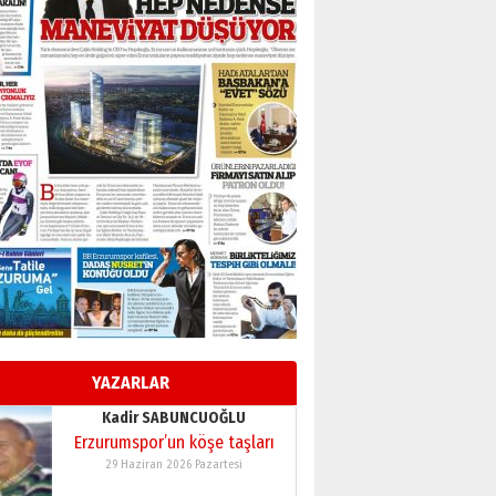
BİR BÖLÜM DEĞİL, BİR ÖMÜR
SEÇİYORSUNUZ… “NEDEN
ATATÜRK ÜNİVERSİTESİ?”
28 Temmuz 2026 Salı
Ahmet Gökhan YAZICI
Ahmed Yesevi’den bir
Alperen… ”Reisimiz” idi…
Hakka yürüdü.!
26 Mart 2026 Perşembe
Cem Bakırcı
Ardında bıraktığı hatıralarıyla
gönül adamı Faruk Terzioğlu!
13 Mayıs 2026 Çarşamba
Esat BİNDESEN
Başkan Sekmen’den Erzurum’a
bir vizyon proje daha!
YAZARLAR
02 Ağustos 2026 Pazar
Kadir SABUNCUOĞLU
Erzurumspor’un köşe taşları
29 Haziran 2026 Pazartesi