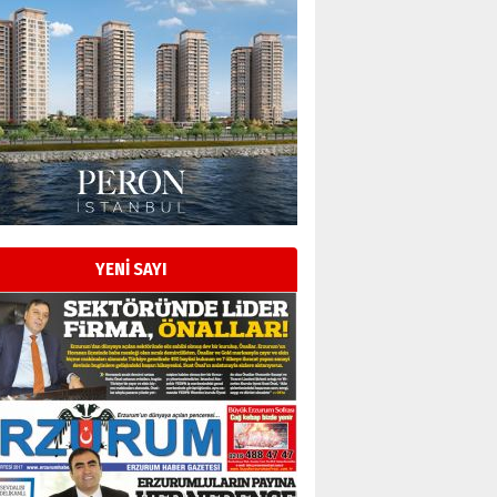
Esat BİNDESEN
Başkan Sekmen’den Erzurum’a
bir vizyon proje daha!
02 Ağustos 2026 Pazar
Kadir SABUNCUOĞLU
Erzurumspor’un köşe taşları
29 Haziran 2026 Pazartesi
YENİ SAYI
Kenan GÜLERCİ
Murat Şahsuvaroğlu ERKON’da
çıtayı yukarı taşırken,
yönetimdekiler aşağı
çekmemeli!
Orhan BOZKURT
17 Şubat 2026 Salı
Bir fotoğraf, bir şehir, bir
gazeteci… Dizginler kimin
elinde?
31 Mart 2026 Salı
A. Berhan Yılmaz