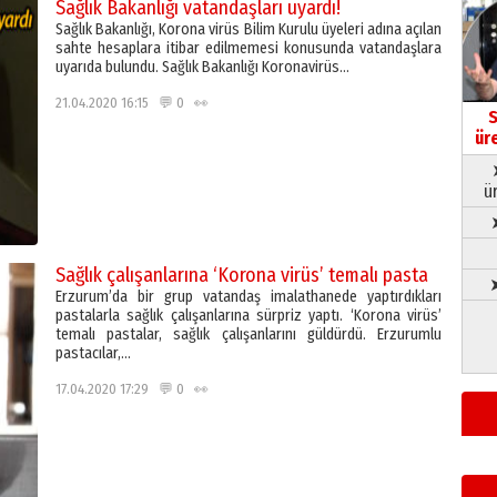
Sağlık Bakanlığı vatandaşları uyardı!
Sağlık Bakanlığı, Korona virüs Bilim Kurulu üyeleri adına açılan
sahte hesaplara itibar edilmemesi konusunda vatandaşlara
uyarıda bulundu. Sağlık Bakanlığı Koronavirüs…
21.04.2020 16:15 💬 0 👀
S
ür
ü
Sağlık çalışanlarına ‘Korona virüs’ temalı pasta
➤
Erzurum’da bir grup vatandaş imalathanede yaptırdıkları
pastalarla sağlık çalışanlarına sürpriz yaptı. ‘Korona virüs’
temalı pastalar, sağlık çalışanlarını güldürdü. Erzurumlu
pastacılar,…
17.04.2020 17:29 💬 0 👀