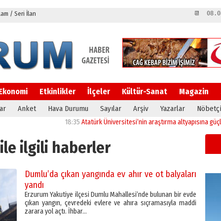
m / Seri İlan
📆 08.0
Ekonomi
Etkinlikler
İlçeler
Kültür-Sanat
Magazin
ar
Anket
Hava Durumu
Sayılar
Arşiv
Yazarlar
Nöbetçi
18:35
Atatürk Üniversitesi’nin araştırma altyapısına güçlü onay
12:04
ile ilgili haberler
Dumlu’da çıkan yangında ev ahır ve ot balyaları
yandı
Erzurum Yakutiye ilçesi Dumlu Mahallesi’nde bulunan bir evde
çıkan yangın, çevredeki evlere ve ahıra sıçramasıyla maddi
zarara yol açtı. İhbar…