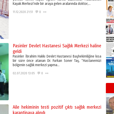
Kayak Merkezi’nde bir araya gelen aralarında doktor,…
11.12.2020 21:51 💬 0 👀
Pasinler Devlet Hastanesi Sağlık Merkezi haline
geldi
Pasinler İbrahim Hakkı Devlet Hastanesi Başhekimliğine kısa
bir süre önce atanan Dr. Furkan Soner Taş, “Hastanemizi
bölgenin sağlık merkezi yapma…
02.07.2020 13:05 💬 0 👀
Aile hekiminin testi pozitif çıktı sağlık merkezi
karantinaya alındı