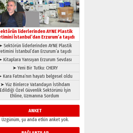
gönül adamı Faruk Terzioğlu!
13 Mayıs 2026 Çarşamba
Esat BİNDESEN
Başkan Sekmen’den Erzurum’a
bir vizyon proje daha!
ektörün liderlerinden AYNE Plastik
02 Ağustos 2026 Pazar
etimini İstanbul’dan Erzurum’a taşıdı
➤ Sektörün liderlerinden AYNE Plastik
retimini İstanbul’dan Erzurum’a taşıdı
➤ Kitaplara Yansıyan Erzurum Sevdası
➤ Yeni Bir Tutku: CHERY
 Kara Fatma’nın hayatı belgesel oldu
➤ Yüz Binlerce Vatandaşın İstihdam
Edildiği Özel Güvenlik Sektörünü İşin
Ehline, Uzmanına Sordum
ANKET
Üzgünüm, şu anda etkin anket yok.
BAĞLANTILAR