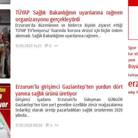
TÜYAP Sağlık Bakanlığının uyarılarına rağmen
organizasyonu gerçekleştirdi
Erzurum’da düzenlenen ve binlerce kişinin ziyaret ettiği
TÜYAP ‘EV’leniyoruz’ fuarında ‘korona virüsü’ için hiçbir önlem
alınmadı. Sağlık Bakanlığının uyarılarına rağmen…
13.03.2020 14:22 💬 0 👀
Spor
kar
et
yeni
Büyü
turkiy
er
Erzurum’lu girişimci Gaziantep’ten yurdun dört
mhp
yanına sağlık ürünü üretiyor
Girişimci işadamı Erzurum’lu Süleyman GÜNGÖR
Gaziantep’ten tüm yurt geneline özellikle zincir mağazalarına
tedarikçi olarak üretip pazarladıkları sağlık ürünlerinin 2020
yılında…
17.02.2020 00:20 💬 4 👀