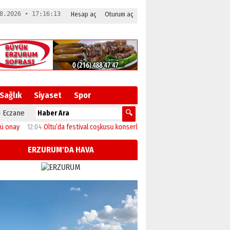
8.2026 • 17:16:14
Hesap aç
Oturum aç
Sağlık
Siyaset
Spor
 Eczane
Oltu’da festival coşkusu konserle zirveye ulaştı
11:46
Başkan Sekmen’den Akda
ERZURUM'DA HAVA