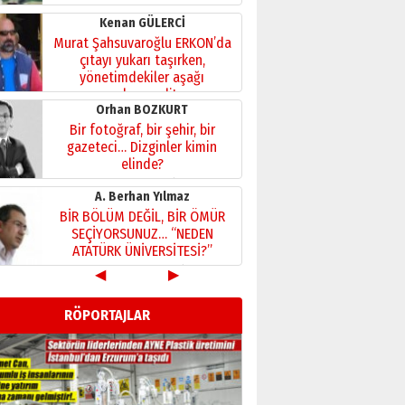
Kenan GÜLERCİ
Murat Şahsuvaroğlu ERKON’da
çıtayı yukarı taşırken,
yönetimdekiler aşağı
çekmemeli!
Orhan BOZKURT
17 Şubat 2026 Salı
Bir fotoğraf, bir şehir, bir
gazeteci… Dizginler kimin
elinde?
31 Mart 2026 Salı
A. Berhan Yılmaz
BİR BÖLÜM DEĞİL, BİR ÖMÜR
SEÇİYORSUNUZ… “NEDEN
ATATÜRK ÜNİVERSİTESİ?”
28 Temmuz 2026 Salı
◀
▶
Ahmet Gökhan YAZICI
Ahmed Yesevi’den bir
RÖPORTAJLAR
Alperen… ”Reisimiz” idi…
Hakka yürüdü.!
26 Mart 2026 Perşembe
Cem Bakırcı
Ardında bıraktığı hatıralarıyla