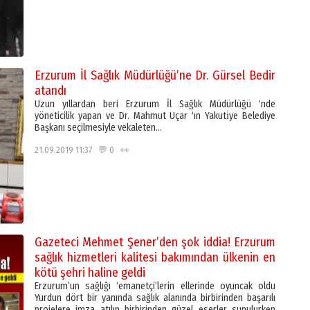
Erzurum İl Sağlık Müdürlüğü’ne Dr. Gürsel Bedir
atandı
Uzun yıllardan beri Erzurum İl Sağlık Müdürlüğü ‘nde
yöneticilik yapan ve Dr. Mahmut Uçar ‘ın Yakuti̇ye Belediye
Başkanı seçilmesiyle vekaleten…
21.09.2019 11:37 💬 0 👀
Gazeteci Mehmet Şener’den şok iddia! Erzurum
sağlık hizmetleri kalitesi bakımından ülkenin en
kötü şehri haline geldi
Erzurum’un sağlığı ‘emanetçi’lerin ellerinde oyuncak oldu
Yurdun dört bir yanında sağlık alanında birbirinden başarılı
projelere imza atılıp birbirinden güzel eserler sunulurken