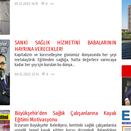
05.12.2023 14:15 💬 0 👀
SANKİ SAĞLIK HİZMETİNİ BABALARININ
HAYRINA VERECEKLER!
Kapitalizm ve küreselleşme günümüz dünyasında her şeyi
metalaştırdı. Eğitimden sağlığa, hatta değerlere varıncaya
kadar her şey için kurulan bu dünya…
06.12.2022 23:14 💬 0 👀
Büyükşehir’den Sağlık Çalışanlarına Kayak
Eğitimi Motivasyonu
Erzurum Büyükşehir Belediyesi, kentteki sağlık çalışanlarına
yönelik temel kayak eğitim kursu düzenledi. Palandöken