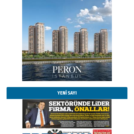
Esat BİNDESEN
Başkan Sekmen’den Erzurum’a
bir vizyon proje daha!
02 Ağustos 2026 Pazar
Kadir SABUNCUOĞLU
Erzurumspor’un köşe taşları
29 Haziran 2026 Pazartesi
YENİ SAYI
Kenan GÜLERCİ
Murat Şahsuvaroğlu ERKON’da
çıtayı yukarı taşırken,
yönetimdekiler aşağı
çekmemeli!
Orhan BOZKURT
17 Şubat 2026 Salı
Bir fotoğraf, bir şehir, bir