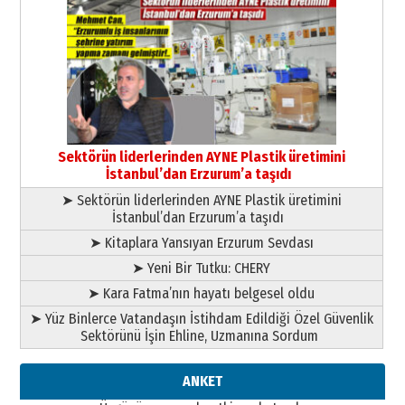
Cem Bakırcı
Ardında bıraktığı hatıralarıyla
gönül adamı Faruk Terzioğlu!
13 Mayıs 2026 Çarşamba
Esat BİNDESEN
Başkan Sekmen’den Erzurum’a
bir vizyon proje daha!
Sektörün liderlerinden AYNE Plastik üretimini
02 Ağustos 2026 Pazar
İstanbul’dan Erzurum’a taşıdı
➤ Sektörün liderlerinden AYNE Plastik üretimini
İstanbul’dan Erzurum’a taşıdı
➤ Kitaplara Yansıyan Erzurum Sevdası
➤ Yeni Bir Tutku: CHERY
➤ Kara Fatma’nın hayatı belgesel oldu
➤ Yüz Binlerce Vatandaşın İstihdam Edildiği Özel Güvenlik
Sektörünü İşin Ehline, Uzmanına Sordum
ANKET