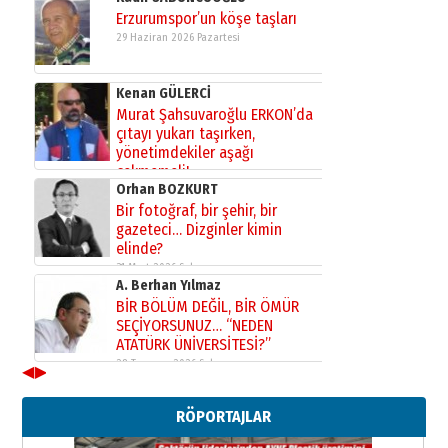
Erzurumspor’un köşe taşları
29 Haziran 2026 Pazartesi
Kenan GÜLERCİ
Murat Şahsuvaroğlu ERKON’da
çıtayı yukarı taşırken,
yönetimdekiler aşağı
çekmemeli!
Orhan BOZKURT
17 Şubat 2026 Salı
Bir fotoğraf, bir şehir, bir
gazeteci… Dizginler kimin
elinde?
31 Mart 2026 Salı
A. Berhan Yılmaz
BİR BÖLÜM DEĞİL, BİR ÖMÜR
SEÇİYORSUNUZ… “NEDEN
ATATÜRK ÜNİVERSİTESİ?”
28 Temmuz 2026 Salı
◀
▶
Ahmet Gökhan YAZICI
Ahmed Yesevi’den bir Alperen…
RÖPORTAJLAR
”Reisimiz” idi… Hakka yürüdü.!
26 Mart 2026 Perşembe