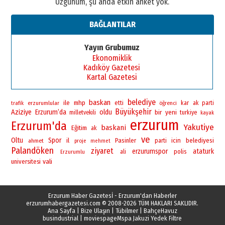
Üzgünüm, şu anda etkin anket yok.
BAĞLANTILAR
Yayın Grubumuz
Ekonomiklik
Kadıköy Gazetesi
Kartal Gazetesi
belediye
baskan
ile
mhp
erzurumlular
etti
öğrenci
kar
ak parti
trafik
Büyükşehir
Aziziye
Erzurum’da
oldu
bir
yeni
milletvekili
turkiye
kayak
erzurum
Erzurum'da
Yakutiye
baskani
Eğitim
ak
ve
Oltu
Spor
il
Pasinler
icin
belediyesi
ahmet
parti
proje
mehmet
Palandöken
ziyaret
erzurumspor
ataturk
polis
ali
Erzurumlu
vali
universitesi
Erzurum Haber Gazetesİ - Erzurum'dan Haberler
erzurumhabergazetesi.com
© 2008-2026 TÜM HAKLARI SAKLIDIR.
Ana Sayfa
|
Bize Ulaşın
|
Tübilmer
|
BahçeHavuz
busindustrial
|
moviespage
Mspa Jakuzi Yedek Filtre