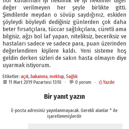
hor kullanılan iyi hekimlik ve iyi hekimler diğer
değer verilmeyen her şeyle birlikte gitti.
Şimdilerde meydan o sövüp saydığınız, eskiden
şöyleydi böyleydi dediğiniz günlerden çok daha
beter fırsatçılara, tüccar sağlıkçılara, cüretli ama
bilgisiz, ağzı bol laf yapan, niteliksiz, beceriksiz ve
hastaları sadece ve sadece para, puan üzerinden
değerlendiren kişilere kaldı. Yeni sisteme hoş
geldin derken sizleri de sakın hasta olmayın diye
uyarmak istiyorum.
Etiketler:
açık
,
bakanına
,
mektup
,
Sağlık
📆 11 Mart 2019 Pazartesi 13:10 · 💬 0 yorum ·
⎙ Yazdır
Bir yanıt yazın
E-posta adresiniz yayınlanmayacak.
Gerekli alanlar
*
ile
işaretlenmişlerdir