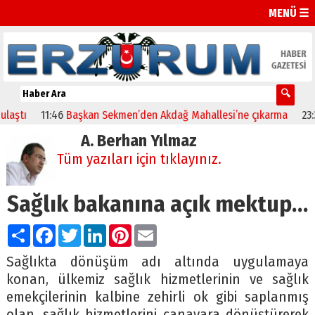
MENÜ ☰
ı
11:46
Başkan Sekmen’den Akdağ Mahallesi’ne çıkarma
23:32
Er
A. Berhan Yılmaz
Tüm yazıları için tıklayınız.
Sağlık bakanına açık mektup…
Paylaş
Facebook
Twitter
LinkedIn
Pinterest
Email
Sağlıkta dönüşüm adı altında uygulamaya
konan, ülkemiz sağlık hizmetlerinin ve sağlık
emekçilerinin kalbine zehirli ok gibi saplanmış
olan, sağlık hizmetlerini canavara dönüştürerek