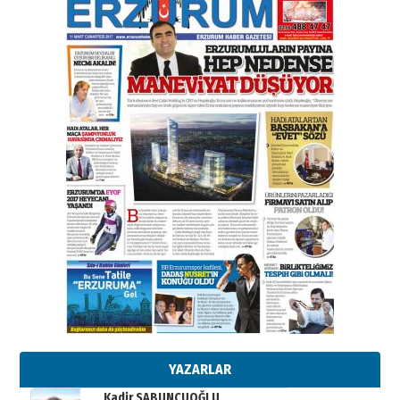
gazeteci… Dizginler kimin
elinde?
31 Mart 2026 Salı
A. Berhan Yılmaz
BİR BÖLÜM DEĞİL, BİR ÖMÜR
SEÇİYORSUNUZ… “NEDEN
ATATÜRK ÜNİVERSİTESİ?”
28 Temmuz 2026 Salı
Ahmet Gökhan YAZICI
Ahmed Yesevi’den bir Alperen…
”Reisimiz” idi… Hakka yürüdü.!
26 Mart 2026 Perşembe
Cem Bakırcı
Ardında bıraktığı hatıralarıyla
gönül adamı Faruk Terzioğlu!
13 Mayıs 2026 Çarşamba
Esat BİNDESEN
Başkan Sekmen’den Erzurum’a
bir vizyon proje daha!
02 Ağustos 2026 Pazar
YAZARLAR
Kadir SABUNCUOĞLU